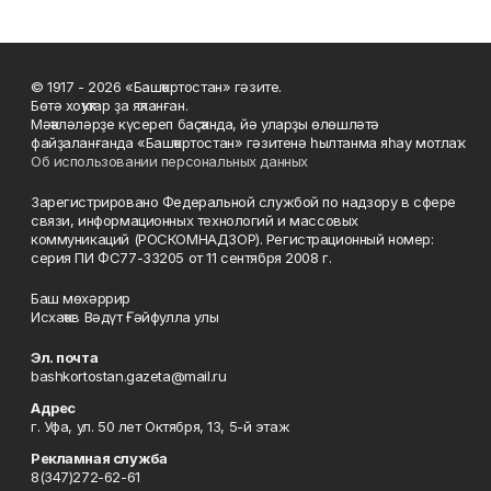
© 1917 - 2026 «Башҡортостан» гәзите.
Бөтә хоҡуҡтар ҙа яҡланған.
Мәҡәләләрҙе күсереп баҫҡанда, йә уларҙы өлөшләтә
файҙаланғанда «Башҡортостан» гәзитенә һылтанма яһау мотлаҡ.
Об использовании персональных данных
Зарегистрировано Федеральной службой по надзору в сфере
связи, информационных технологий и массовых
коммуникаций (РОСКОМНАДЗОР). Регистрационный номер:
серия ПИ ФС77-33205 от 11 сентября 2008 г.
Баш мөхәррир
Исхаҡов Вәдүт Ғәйфулла улы
Эл. почта
bashkortostan.gazeta@mail.ru
Адрес
г. Уфа, ул. 50 лет Октября, 13, 5-й этаж
Рекламная служба
8(347)272-62-61