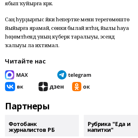
ябып ҡуйырға кәрәк.
Саң һурҙырғыс йәки һепертке менән терегөмөштө
йыйырға ярамай, сөнки былай итһәң, йылы һауа
һөҙөмтәһендә уның күберәк таралыуы, эсендә
ҡалыуы ла ихтимал.
Читайте нас
Партнеры
Фотобанк
Рубрика "Еда и
журналистов РБ
напитки"