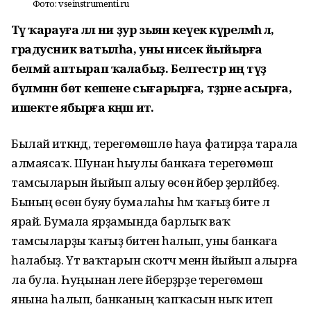
Фото: vseinstrumenti.ru
Тәү ҡарауға әллә ни ҙур зыян кеүек күрелмәһә лә,
градусник ватылһа, уны нисек йыйырға
белмәй аптырап ҡалабыҙ. Белгестәр иң тәүҙә
бүлмәнән бөтә кешене сығарырға, тәҙрәне асырға, ә
ишекте ябырға кәңәш итә.
Былай иткәндә, терегөмөшлө һауа фатирҙа тарала
алмаясаҡ. Шунан һыулы банкаға терегөмөш
тамсыларын йыйып алыу өсөн әйбер әҙерләйбеҙ.
Бының өсөн буяу бумалаһы һәм ҡағыҙ бите лә
ярай. Бумала ярҙамында барлыҡ ваҡ
тамсыларҙы ҡағыҙ битенә һалып, уны банкаға
һалабыҙ. Үтә ваҡтарын скотч менән йыйып алырға
ла була. Һуңынан әлеге әйберҙәрҙе терегөмөш
янына һалып, банканың ҡапҡасын ныҡ итеп