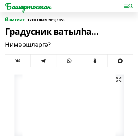
Башҡортостан
Йәмғиәт
17 ОКТЯБРЯ 2019, 16:55
Градусник ватылһа...
Нимә эшләргә?