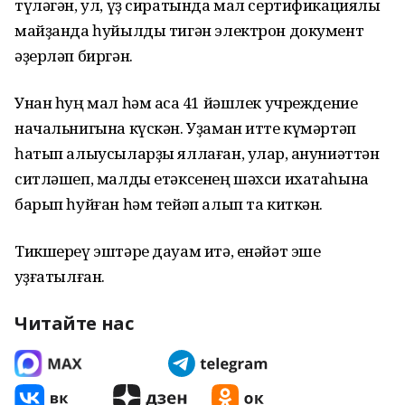
түләгән, ул, үҙ сиратында мал сертификациялы
майҙанда һуйылды тигән электрон документ
әҙерләп биргән.
Унан һуң мал һәм аҡса 41 йәшлек учреждение
начальнигына күскән. Уҙаман итте күмәртәп
һатып алыусыларҙы яллаған, улар, ҡануниәттән
ситләшеп, малды етәксенең шәхси ихатаһына
барып һуйған һәм тейәп алып та киткән.
Тикшереү эштәре дауам итә, енәйәт эше
ҡуҙғатылған.
Читайте нас