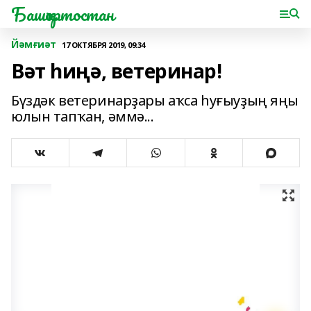
Башҡортостан
Йәмғиәт
17 ОКТЯБРЯ 2019, 09:34
Вәт һиңә, ветеринар!
Бүздәк ветеринарҙары аҡса һуғыуҙың яңы
юлын тапҡан, әммә...