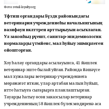
Фото: retail-loyalty.org
Тәфтиш органдары Бүздәк районындағы
ветеринария учреждениеһы начальнигының
вазифауи вәкәләттәрен арттырыуын асыҡлаған.
Ул законһыҙ рәүештә, санитар-эпидемиологик
нормаларҙы үтәмәйенсә, мал һуйыу эшмәкәрлеген
ойошторған.
Хоҡуҡ һаҡлау органдары асыҡлауынса, 41 йәшлек
ветеринар эште былай ҡуйған. Районда йәшәүсе
мал хужалары ветеринар учреждениеға
мөрәжәғәт иткән, улар артабан малын һуйып,
итте һатыуға сығарырға планлаштырған.
Тауарҙы һатыу өсөн заказсылар ветеринар
учреждениеның 58 йәшлек бүлек мөдиренә аҡса