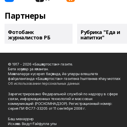
Партнеры
Фотобанк
Рубрика "Еда и
журналистов РБ
напитки"
© 1917 - 2026 «Башҡортостан» гәзите.
Бөтә хоҡуҡтар ҙа яҡланған.
Мәҡәләләрҙе күсереп баҫҡанда, йә уларҙы өлөшләтә
файҙаланғанда «Башҡортостан» гәзитенә һылтанма яһау мотлаҡ.
Об использовании персональных данных
Зарегистрировано Федеральной службой по надзору в сфере
связи, информационных технологий и массовых
коммуникаций (РОСКОМНАДЗОР). Регистрационный номер:
серия ПИ ФС77-33205 от 11 сентября 2008 г.
Баш мөхәррир
Исхаҡов Вәдүт Ғәйфулла улы