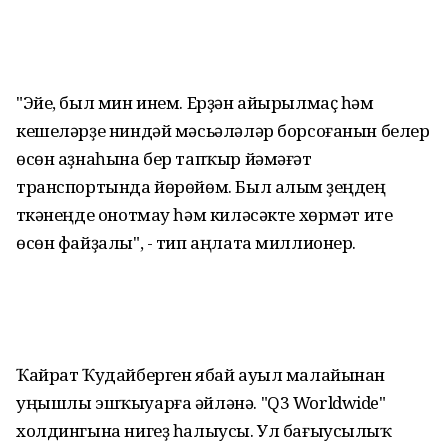
"Эйе, был мин инем. Ерҙән айырылмаҫ һәм
кешеләрҙе ниндәй мәсьәләләр борсоғанын белер
өсөн аҙнаһына бер тапҡыр йәмәғәт
транспортында йөрөйөм. Был алым үҙеңдең
үткәнеңде онотмау һәм киләсәкте хөрмәт итеү
өсөн файҙалы", - тип аңлата миллионер.
Ҡайрат Ҡудайберген ябай ауыл малайынан
уңышлы эшҡыуарға әйләнә. "Q3 Worldwide"
холдингына нигеҙ һалыусы. Ул бағыусылыҡ