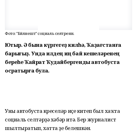
Фото: "Бәйләнештә" социаль селтәренән.
Юҡтыр. Ә бына күргегеҙ килһә, Ҡаҙағстанға
барығыҙ. Унда илдең иң бай кешеләренең
береһе Ҡайрат Ҡудайбергенды автобуста
осратырға була.
Уны автобуста күреүселәр иҫе китеп был хаҡта
социаль селтәрҙә хәбәр итә. Бер журналист
шылтыратып, хатта үҙе белешкән.