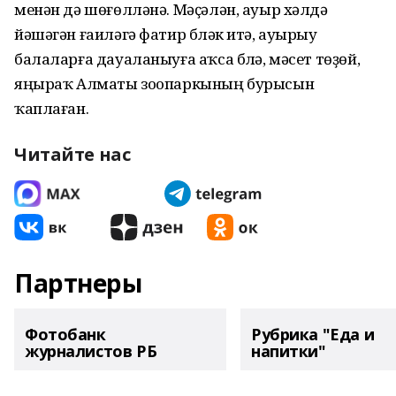
менән дә шөғөлләнә. Мәҫәлән, ауыр хәлдә
йәшәгән ғаиләгә фатир бүләк итә, ауырыу
балаларға дауаланыуға аҡса бүлә, мәсет төҙөй,
яңыраҡ Алматы зоопаркының бурысын
ҡаплаған.
Читайте нас
Партнеры
Фотобанк
Рубрика "Еда и
журналистов РБ
напитки"