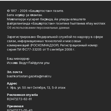
© 1917 - 2026 «Башҡортостан» гәзите.
Бөтә хоҡуҡтар ҙа яҡланған.
Мәҡәләләрҙе күсереп баҫҡанда, йә уларҙы өлөшләтә
файҙаланғанда «Башҡортостан» гәзитенә һылтанма яһау мотлаҡ.
Об использовании персональных данных
Зарегистрировано Федеральной службой по надзору в сфере
связи, информационных технологий и массовых
коммуникаций (РОСКОМНАДЗОР). Регистрационный номер:
серия ПИ ФС77-33205 от 11 сентября 2008 г.
Баш мөхәррир
Исхаҡов Вәдүт Ғәйфулла улы
Эл. почта
bashkortostan.gazeta@mail.ru
Адрес
г. Уфа, ул. 50 лет Октября, 13, 5-й этаж
Рекламная служба
8(347)272-62-61
Приемная
8(347)272-05-43