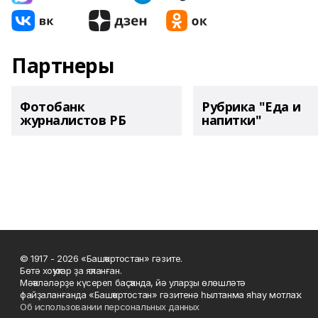
Партнеры
Фотобанк
Рубрика "Еда и
журналистов РБ
напитки"
© 1917 - 2026 «Башҡортостан» гәзите.
Бөтә хоҡуҡтар ҙа яҡланған.
Мәҡәләләрҙе күсереп баҫҡанда, йә уларҙы өлөшләтә
файҙаланғанда «Башҡортостан» гәзитенә һылтанма яһау мотлаҡ.
Об использовании персональных данных