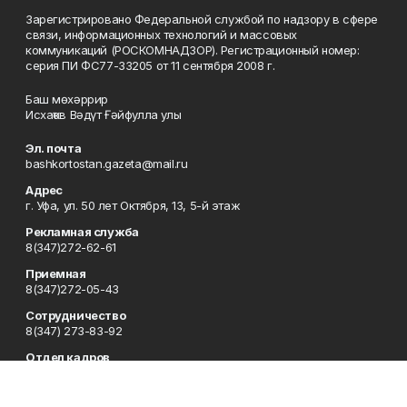
Зарегистрировано Федеральной службой по надзору в сфере
связи, информационных технологий и массовых
коммуникаций (РОСКОМНАДЗОР). Регистрационный номер:
серия ПИ ФС77-33205 от 11 сентября 2008 г.
Баш мөхәррир
Исхаҡов Вәдүт Ғәйфулла улы
Эл. почта
bashkortostan.gazeta@mail.ru
Адрес
г. Уфа, ул. 50 лет Октября, 13, 5-й этаж
Рекламная служба
8(347)272-62-61
Приемная
8(347)272-05-43
Сотрудничество
8(347) 273-83-92
Отдел кадров
8(347)272-05-43