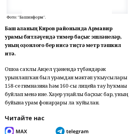
Фото: “Башинформ”.
Баш ҡаланың Киров районында Армавир
урамы битләүендә тимер баҫҡыс эшләнеләр,
уның оҙонлоғо бер нисә тиҫтә метр тәшкил
итә.
Ошоға саҡлы Ағиҙел үҙәнендә түбәндәрәк
урынлашҡан был урамдан мәктәп уҡыусылары
158-се гимназияға һәм 160-сы лицейға тау һуҡмағы
буйлап менә ине. Хәҙер уңайлы баҫҡыс бар, уның
буйына урам фонарҙары ла ҡуйылған.
Читайте нас