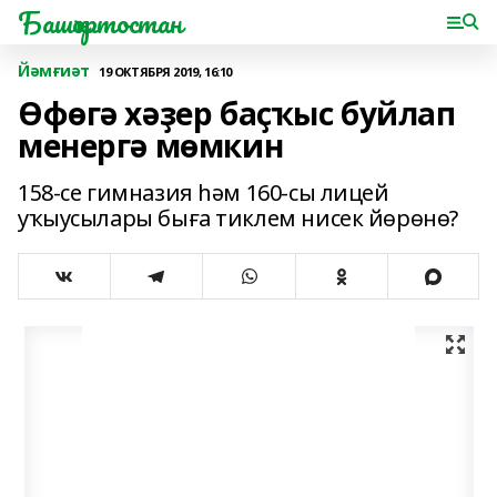
Башҡортостан
Йәмғиәт
19 ОКТЯБРЯ 2019, 16:10
Өфөгә хәҙер баҫҡыс буйлап
менергә мөмкин
158-се гимназия һәм 160-сы лицей
уҡыусылары быға тиклем нисек йөрөнө?