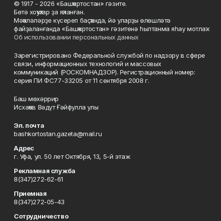
© 1917 - 2026 «Башҡортостан» гәзите.
Бөтә хоҡуҡтар ҙа яҡланған.
Мәҡәләләрҙе күсереп баҫҡанда, йә уларҙы өлөшләтә
файҙаланғанда «Башҡортостан» гәзитенә һылтанма яһау мотлаҡ.
Об использовании персональных данных
Зарегистрировано Федеральной службой по надзору в сфере
связи, информационных технологий и массовых
коммуникаций (РОСКОМНАДЗОР). Регистрационный номер:
серия ПИ ФС77-33205 от 11 сентября 2008 г.
Баш мөхәррир
Исхаҡов Вәдүт Ғәйфулла улы
Эл. почта
bashkortostan.gazeta@mail.ru
Адрес
г. Уфа, ул. 50 лет Октября, 13, 5-й этаж
Рекламная служба
8(347)272-62-61
Приемная
8(347)272-05-43
Сотрудничество