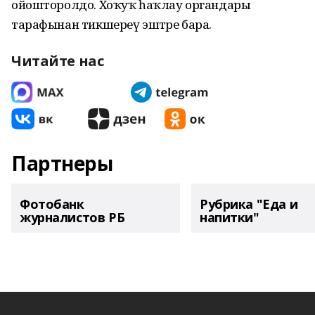
ойошторолдо. Хоҡуҡ һаҡлау органдары
тарафынан тикшереү эштәре бара.
Читайте нас
Партнеры
Фотобанк
Рубрика "Еда и
журналистов РБ
напитки"