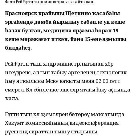
Фото Рәсәй Ғәҙәттән тыш министрлығы сайтынан.
Красноярск крайының Щеткино ҡасабаһы
эргәһендә дамба йырылыу сәбәпле ун кеше
һәләк булған, медицина ярҙамы һорап 19
кеше мөрәжәғәт иткән, йәнә 15-енең яҙмышы
билдәһеҙ.
Рәсәй Ғәҙәттән тыш хәлдәр министрлығынан хәбәр
итеүҙәренсә, алтын табыу артеленең технологик
һыу ятҡылығы Мәскәү ваҡыты менән 02.00 сәғәттә
емерелә. Бәлә сәбәпле ике эшселәр ятағы һыу аҫтында
ҡала.
Ғәҙәттән тыш хәл эҙемтәләрен бөтөрөү маҡсатында
Хөкүмәт комиссияһының видеоконференция
рәүешендә сираттан тыш ултырышы