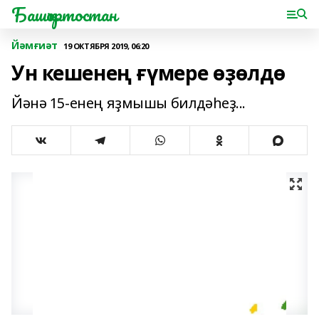
Башҡортостан
Йәмғиәт
19 ОКТЯБРЯ 2019, 06:20
Ун кешенең ғүмере өҙөлдө
Йәнә 15-енең яҙмышы билдәһеҙ...