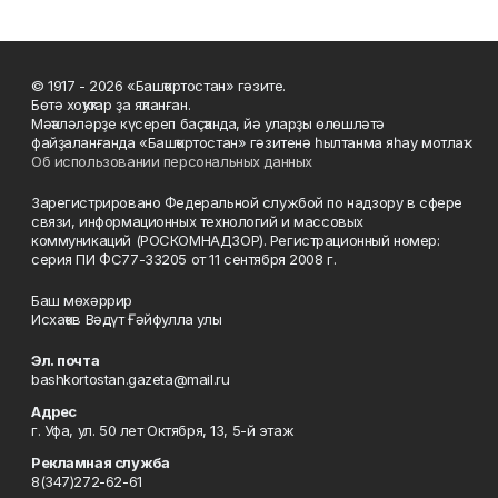
© 1917 - 2026 «Башҡортостан» гәзите.
Бөтә хоҡуҡтар ҙа яҡланған.
Мәҡәләләрҙе күсереп баҫҡанда, йә уларҙы өлөшләтә
файҙаланғанда «Башҡортостан» гәзитенә һылтанма яһау мотлаҡ.
Об использовании персональных данных
Зарегистрировано Федеральной службой по надзору в сфере
связи, информационных технологий и массовых
коммуникаций (РОСКОМНАДЗОР). Регистрационный номер:
серия ПИ ФС77-33205 от 11 сентября 2008 г.
Баш мөхәррир
Исхаҡов Вәдүт Ғәйфулла улы
Эл. почта
bashkortostan.gazeta@mail.ru
Адрес
г. Уфа, ул. 50 лет Октября, 13, 5-й этаж
Рекламная служба
8(347)272-62-61