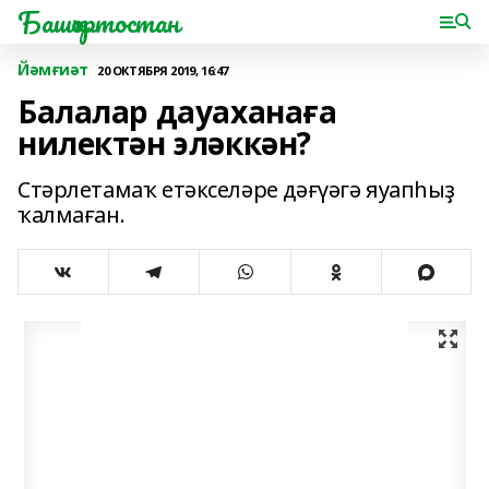
Башҡортостан
Йәмғиәт
20 ОКТЯБРЯ 2019, 16:47
Балалар дауаханаға
нилектән эләккән?
Стәрлетамаҡ етәкселәре дәғүәгә яуапһыҙ
ҡалмаған.