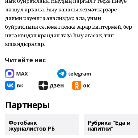
ныҡ буйраҡлана. Һыуҙың һарғылт төҫкә инеүе
лә шул арҡала. Һыу каналы хеҙмәткәрҙәре
даими рәүештә анализдар ала, уның
буйраҡлығы сәләмәтлеккә зарар килтермәй, бер
нисә көндән крандан таҙа һыу ағасаҡ, тип
ышандыралар.
Читайте нас
Партнеры
Фотобанк
Рубрика "Еда и
журналистов РБ
напитки"