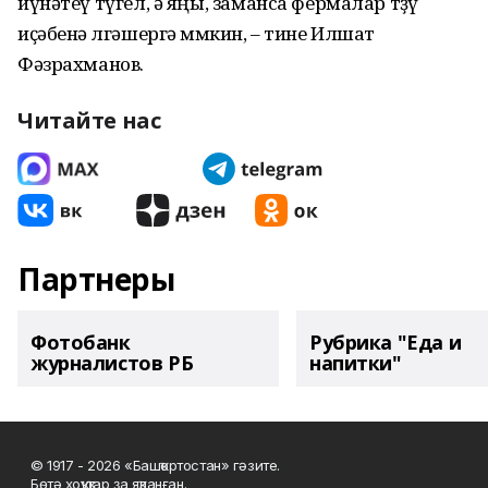
йүнәтеү түгел, ә яңы, заманса фермалар төҙөү
иҫәбенә өлгәшергә мөмкин, – тине Илшат
Фәзрахманов.
Читайте нас
Партнеры
Фотобанк
Рубрика "Еда и
журналистов РБ
напитки"
© 1917 - 2026 «Башҡортостан» гәзите.
Бөтә хоҡуҡтар ҙа яҡланған.