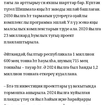
тағы ла арттырыу өсөн яҡшы шарттар бар. Күптән
түгел Шишмәлә яңы һөт заводы эшләй башлаған.
2030 йылға һөт тармағын үҫтереүгә оҙайлы
комплекслы программа эшләй. Ул үҙ эсенә яңы
малсылыҡ комплекстарын төҙөүҙе ала. 2020 йылға
23 миллиард һумлыҡ туғыҙ проект
планлаштырыла.
Әйткәндәй, былтыр республикала 1 миллион
600 мең тонна һөт һауылһа, шуның 715 мең
тоннаһы – тауар һөтө. Ә 2024 йылға был һанды 1,2
миллион тоннаға еткереү күҙаллана.
– Бөтә төп инвестиция проекттары үҙ ваҡытында
тормошҡа ашырыла. 2024 йылға ҡуйылған
планды үтәү өсөн йыл һайын иҫке һарайҙарҙы