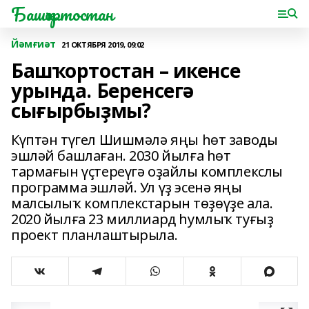
Башҡортостан
Йәмғиәт
21 ОКТЯБРЯ 2019, 09:02
Башҡортостан – икенсе
урында. Беренсегә
сығырбыҙмы?
Күптән түгел Шишмәлә яңы һөт заводы
эшләй башлаған. 2030 йылға һөт
тармағын үҫтереүгә оҙайлы комплекслы
программа эшләй. Ул үҙ эсенә яңы
малсылыҡ комплекстарын төҙөүҙе ала.
2020 йылға 23 миллиард һумлыҡ туғыҙ
проект планлаштырыла.