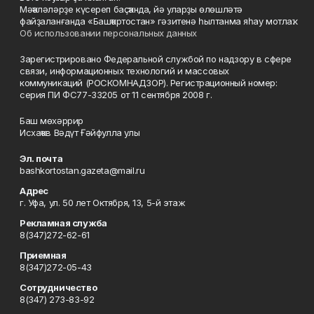
Мәҡәләләрҙе күсереп баҫҡанда, йә уларҙы өлөшләтә
файҙаланғанда «Башҡортостан» гәзитенә һылтанма яһау мотлаҡ.
Об использовании персональных данных
Зарегистрировано Федеральной службой по надзору в сфере
связи, информационных технологий и массовых
коммуникаций (РОСКОМНАДЗОР). Регистрационный номер:
серия ПИ ФС77-33205 от 11 сентября 2008 г.
Баш мөхәррир
Исхаҡов Вәдүт Ғәйфулла улы
Эл. почта
bashkortostan.gazeta@mail.ru
Адрес
г. Уфа, ул. 50 лет Октября, 13, 5-й этаж
Рекламная служба
8(347)272-62-61
Приемная
8(347)272-05-43
Сотрудничество
8(347) 273-83-92