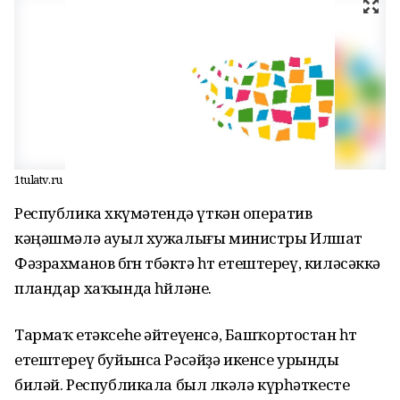
1tulatv.ru
Республика хөкүмәтендә үткән оператив
кәңәшмәлә ауыл хужалығы министры Илшат
Фәзрахманов бөгөн төбәктә һөт етештереү, киләсәккә
пландар хаҡында һөйләне.
Тармаҡ етәксеһе әйтеүенсә, Башҡортостан һөт
етештереү буйынса Рәсәйҙә икенсе урынды
биләй. Республикала был өлкәлә күрһәткесте