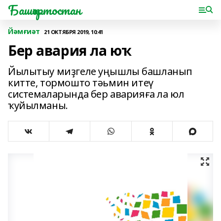
Башҡортостан
Йәмғиәт
21 ОКТЯБРЯ 2019, 10:41
Бер авария ла юҡ
Йылытыу миҙгеле уңышлы башланып
китте, тормошто тәьмин итеү
системаларында бер аварияға ла юл
ҡуйылманы.