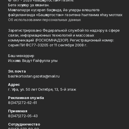
Бөтә хоҡуҡтар ҙа яҡланған.
Мәҡәләләрҙе күсереп баҫҡанда, йә уларҙы өлөшләтә
файҙаланғанда «Башҡортостан» гәзитенә һылтанма яһау мотлаҡ.
Об использовании персональных данных
Зарегистрировано Федеральной службой по надзору в сфере
связи, информационных технологий и массовых
коммуникаций (РОСКОМНАДЗОР). Регистрационный номер:
серия ПИ ФС77-33205 от 11 сентября 2008 г.
Баш мөхәррир
Исхаҡов Вәдүт Ғәйфулла улы
Эл. почта
bashkortostan.gazeta@mail.ru
Адрес
г. Уфа, ул. 50 лет Октября, 13, 5-й этаж
Рекламная служба
8(347)272-62-61
Приемная
8(347)272-05-43
Сотрудничество
8(347) 273-83-92