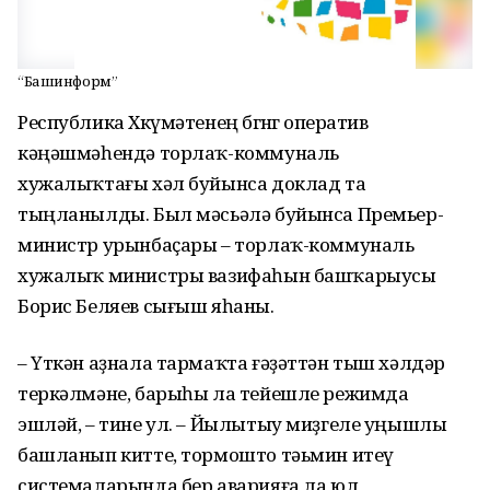
“Башинформ”
Республика Хөкүмәтенең бөгөнгө оператив
кәңәшмәһендә торлаҡ-коммуналь
хужалыҡтағы хәл буйынса доклад та
тыңланылды. Был мәсьәлә буйынса Премьер-
министр урынбаҫары – торлаҡ-коммуналь
хужалыҡ министры вазифаһын башҡарыусы
Борис Беляев сығыш яһаны.
– Үткән аҙнала тармаҡта ғәҙәттән тыш хәлдәр
теркәлмәне, барыһы ла тейешле режимда
эшләй, – тине ул. – Йылытыу миҙгеле уңышлы
башланып китте, тормошто тәьмин итеү
системаларында бер аварияға ла юл