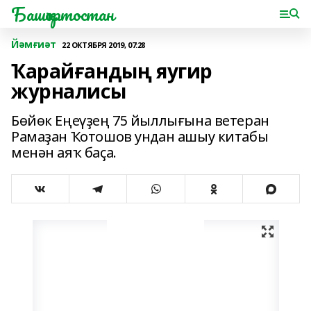
Башҡортостан
Йәмғиәт
22 ОКТЯБРЯ 2019, 07:28
Ҡарайғандың яугир
журналисы
Бөйөк Еңеүҙең 75 йыллығына ветеран
Рамаҙан Ҡотошов ундан ашыу китабы
менән аяҡ баҫа.