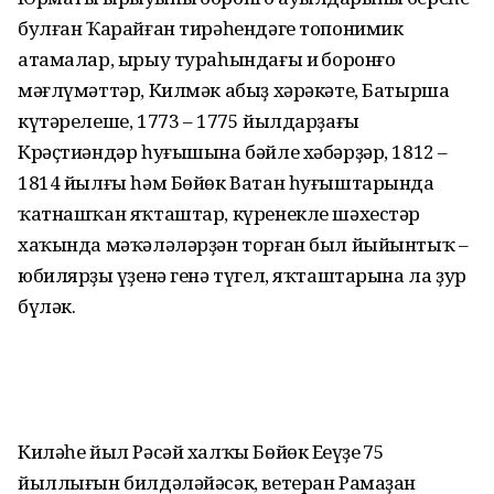
булған Ҡарайған тирәһендәге топонимик
атамалар, ырыу тураһындағы иң боронғо
мәғлүмәттәр, Килмәк абыҙ хәрәкәте, Батырша
күтәрелеше, 1773 – 1775 йылдарҙағы
Крәҫтиәндәр һуғышына бәйле хәбәрҙәр, 1812 –
1814 йылғы һәм Бөйөк Ватан һуғыштарында
ҡатнашҡан яҡташтар, күренекле шәхестәр
хаҡында мәҡәләләрҙән торған был йыйынтыҡ –
юбилярҙың үҙенә генә түгел, яҡташтарына ла ҙур
бүләк.
Киләһе йыл Рәсәй халҡы Бөйөк Еңеүҙең 75
йыллығын билдәләйәсәк, ветеран Рамаҙан