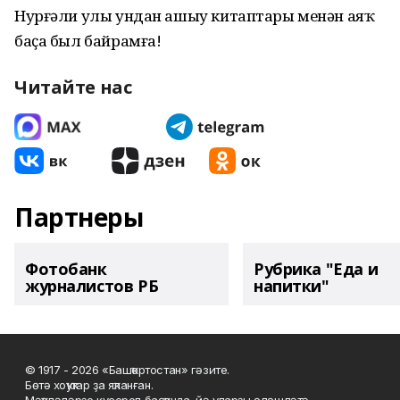
Нурғәли улы ундан ашыу китаптары менән аяҡ
баҫа был байрамға!
Читайте нас
Партнеры
Фотобанк
Рубрика "Еда и
журналистов РБ
напитки"
© 1917 - 2026 «Башҡортостан» гәзите.
Бөтә хоҡуҡтар ҙа яҡланған.