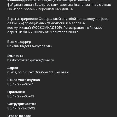
Мәҡәләләрҙе күсереп баҫҡанда, йә уларҙы өлөшләтә
файҙаланғанда «Башҡортостан» гәзитенә һылтанма яһау мотлаҡ.
Об использовании персональных данных
Зарегистрировано Федеральной службой по надзору в сфере
связи, информационных технологий и массовых
коммуникаций (РОСКОМНАДЗОР). Регистрационный номер:
серия ПИ ФС77-33205 от 11 сентября 2008 г.
Баш мөхәррир
Исхаҡов Вәдүт Ғәйфулла улы
Эл. почта
bashkortostan.gazeta@mail.ru
Адрес
г. Уфа, ул. 50 лет Октября, 13, 5-й этаж
Рекламная служба
8(347)272-62-61
Приемная
8(347)272-05-43
Сотрудничество
8(347) 273-83-92
Отдел кадров