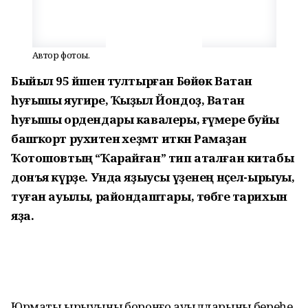
Автор фотоһы.
Быйыл 95 йәшен тултырған Бөйөк Ватан
һуғышы яугире, Ҡыҙыл Йондоҙ, Ватан
һуғышы ордендары кавалеры, ғүмере буйы
башҡорт рухиәтенә хеҙмәт иткән Рамаҙан
Ҡотошовтың “Ҡарайған” тип аталған китабы
донъя күрҙе. Унда яҙыусы үҙенең нәҫел-ырыуы,
туған ауылы, райондаштары, төбәге тарихын
яҙа.
Юрматы ырыуының боронғо ауылдарының береһе