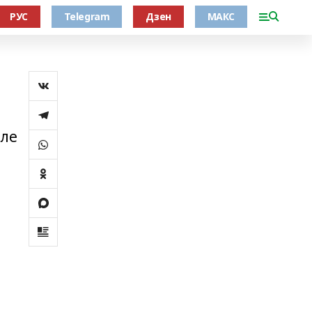
РУС
Telegram
Дзен
МАКС
мле