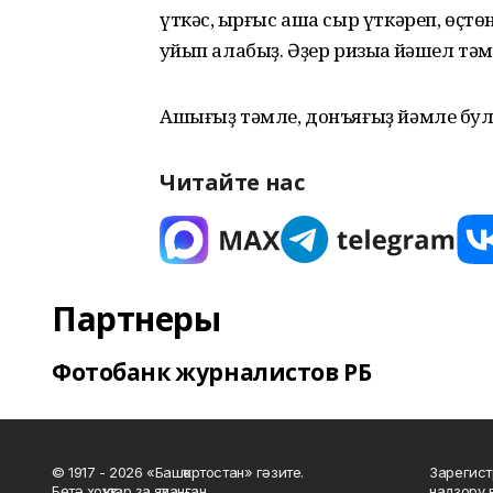
үткәс, ҡырғыс аша сыр үткәреп, өҫтө
ҡуйып алабыҙ. Әҙер ризыҡҡа йәшел т
Ашығыҙ тәмле, донъяғыҙ йәмле бу
Читайте нас
Партнеры
Фотобанк журналистов РБ
© 1917 - 2026 «Башҡортостан» гәзите.
Зарегист
Бөтә хоҡуҡтар ҙа яҡланған.
надзору 