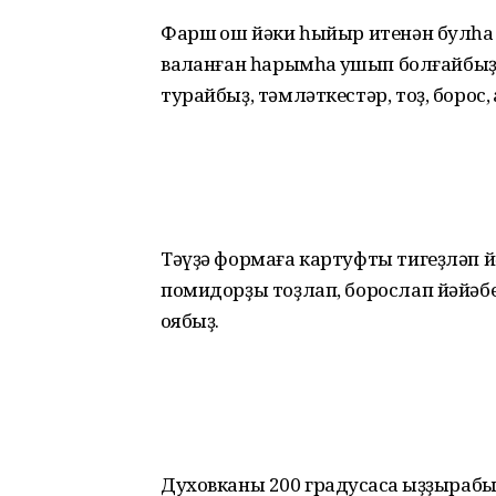
Фарш ҡош йәки һыйыр итенән булһа л
ваҡланған һарымһаҡ ҡушып болғайбы
турайбыҙ, тәмләткестәр, тоҙ, борос, ҡ
Тәүҙә формаға картуфты тигеҙләп й
помидорҙы тоҙлап, борослап йәйәбеҙ, 
ҡоябыҙ.
Духовканы 200 градусҡаса ҡыҙҙырабыҙ