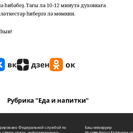
нә һибәбеҙ. Тағы ла 10-12 минутҡа духовкаға
әмләткестәр һибергә лә мөмкин.
лһын!
Рубрика "Еда и напитки"
рировано Федеральной службой по
Баш мөхәррир
в сфере связи, информационных
Исхаҡов Вәдүт Ғәйфулла у