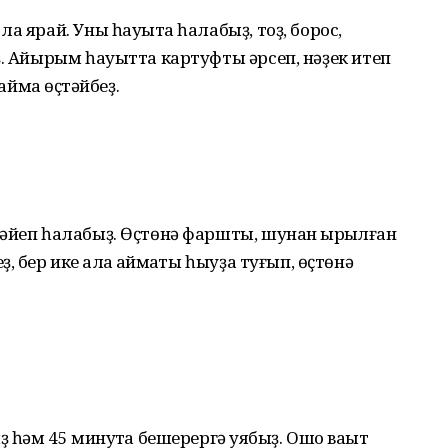
а ярай. Уны һауытҡа һалабыҙ, тоҙ, борос,
ҙ. Айырым һауытта картуфты әрсеп, нәҙек итеп
аймаҡ өҫтәйбеҙ.
әйеп һалабыҙ. Өҫтөнә фаршты, шунан ҡырҡылған
бер ике ҡалаҡ ҡаймаҡты һыуҙа туғып, өҫтөнә
 һәм 45 минутҡа бешерергә ҡуябыҙ. Ошо ваҡыт