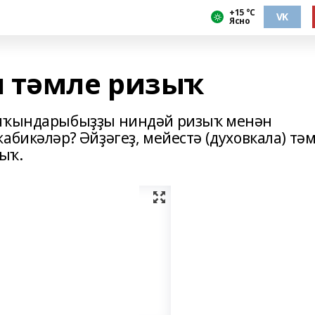
+15 °С
VK
Ясно
 тәмле ризыҡ
 яҡындарыбыҙҙы ниндәй ризыҡ менән
абикәләр? Әйҙәгеҙ, мейестә (духовкала) тә
ыҡ.