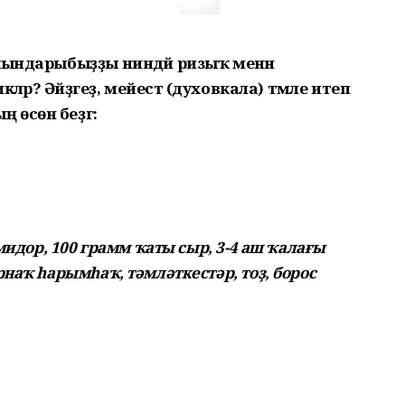
яҡындарыбыҙҙы ниндәй ризыҡ менән
әләр? Әйҙәгеҙ, мейестә (духовкала) тәмле итеп
өсөн беҙгә:
омидор, 100 грамм ҡаты сыр, 3-4 аш ҡалағы
рнаҡ һарымһаҡ, тәмләткестәр, тоҙ, борос