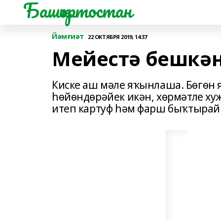
Башҡортостан
Йәмғиәт
22 ОКТЯБРЯ 2019, 14:37
Мейестә бешкән
Киске аш мәле яҡынлаша. Бөгөн
һөйөндөрәйек икән, хөрмәтле хуж
итеп картуф һәм фарш быҡтырай