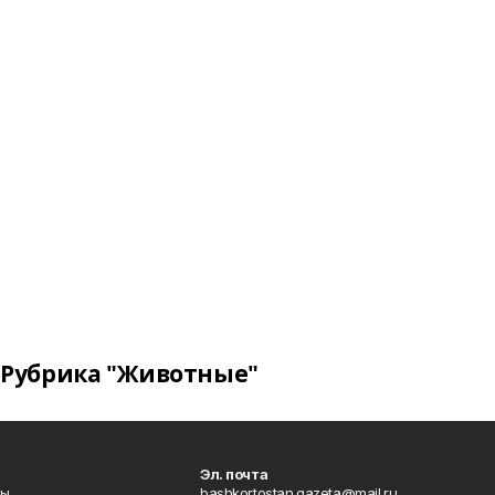
Рубрика "Животные"
Эл. почта
лы
bashkortostan.gazeta@mail.ru