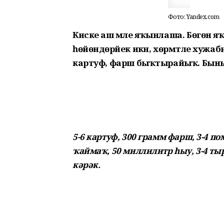
Фото: Yandex.com
Киске аш мәле яҡынлаша. Бөгөн 
һөйөндөрәйек икән, хөрмәтле хужабик
картуф, фарш быҡтырайыҡ. Бының 
5-6 картуф, 300 грамм фарш, 3-4 п
ҡаймаҡ, 50 миллилитр һыу, 3-4 ты
кәрәк.