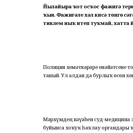
Йылайырҙа ҡот осҡос фажиғә теркә
ҡыя. Фажиғәле хәл кисә төнгө сәғ
тиклем ныҡ итеп туҡмай, хатта й
Полиция хеҙмәткәрҙәре енәйәтсене 
таный. Ул алдан да бурлыҡ өсөн хө
Мәрхүмдең кәүҙәһен суд-медицина 
буйынса хоҡуҡ һаҡлау органдары ҡ