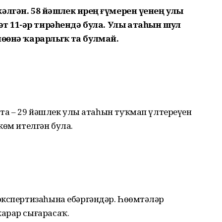
лгән. 58 йәшлек ирҙең ғүмерен үҙенең улы
әт 11-ҙәр тирәһендә була. Улы атаһын шул
өҙөнә ҡарарлыҡ та булмай.
тота – 29 йәшлек улы атаһын туҡмап үлтереүен
көм ителгән була.
экспертизаһына ебәргәндәр. Һөҙөмтәләр
арар сығарасаҡ.