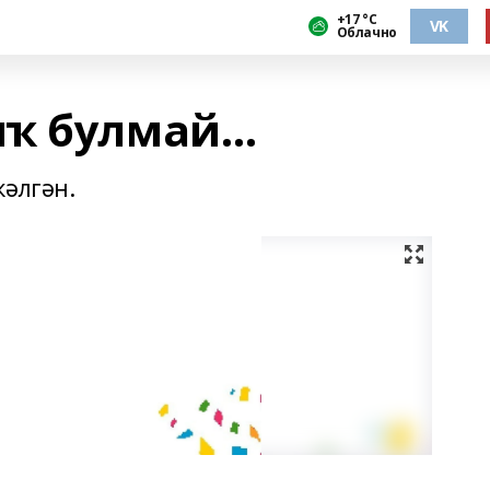
+17 °С
VK
Облачно
ыҡ булмай…
кәлгән.