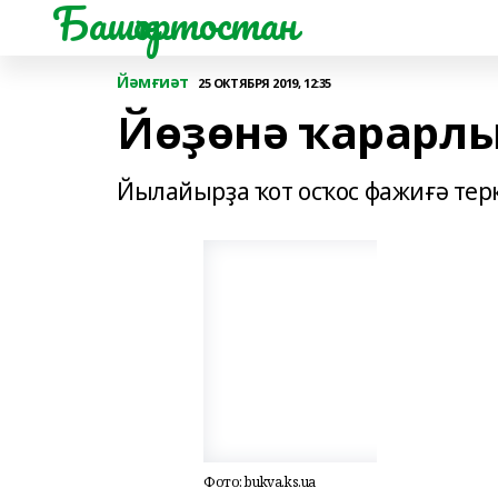
Башҡортостан
Йәмғиәт
25 ОКТЯБРЯ 2019, 12:35
Йөҙөнә ҡарарл
Йылайырҙа ҡот осҡос фажиғә тер
Фото: bukva.ks.ua