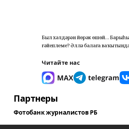
Был хәлдәрҙән йөрәк өшөй… Барыһ
ғәйеплеме? Әллә балаға ваҡытында 
Читайте нас
Партнеры
Фотобанк журналистов РБ