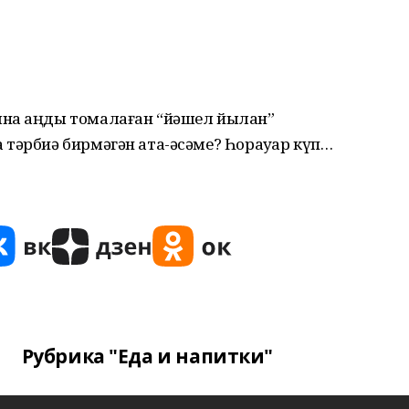
ына аңды томалаған “йәшел йылан”
тәрбиә бирмәгән ата-әсәме? Һорауҙар күп…
Рубрика "Еда и напитки"