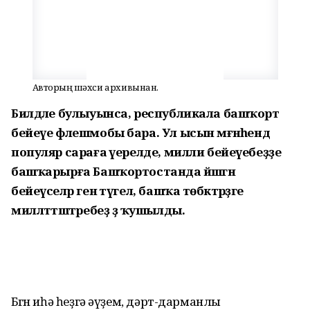
Авторҙың шәхси архивынан.
Билдәле булыуынса, республикала башҡорт
бейеүе флешмобы бара. Ул ысын мәғәнәһендә
популяр сараға әүерелде, милли бейеүебеҙҙе
башҡарырға Башҡортостанда йәшәгән
бейеүселәр генә түгел, башҡа төбәктәрҙәге
милләттәштәребеҙ ҙә ҡушылды.
Бөгөн иһә һеҙгә әүҙем, дәрт-дарманлы