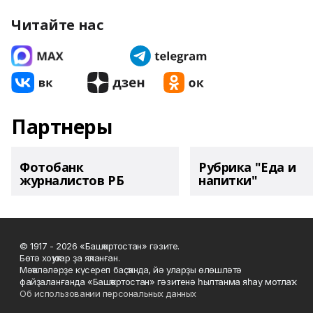
Читайте нас
Партнеры
Фотобанк
Рубрика "Еда и
журналистов РБ
напитки"
© 1917 - 2026 «Башҡортостан» гәзите.
Бөтә хоҡуҡтар ҙа яҡланған.
Мәҡәләләрҙе күсереп баҫҡанда, йә уларҙы өлөшләтә
файҙаланғанда «Башҡортостан» гәзитенә һылтанма яһау мотлаҡ.
Об использовании персональных данных