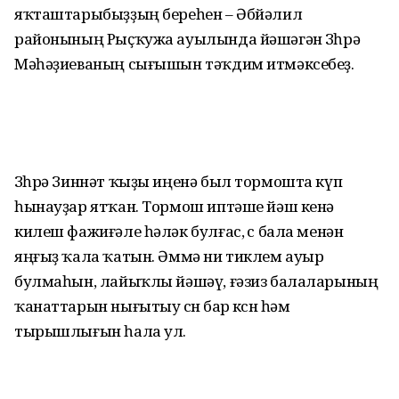
яҡташтарыбыҙҙың береһен – Әбйәлил
районының Рыҫҡужа ауылында йәшәгән Зөһрә
Мәһәҙиеваның сығышын тәҡдим итмәксебеҙ.
Зөһрә Зиннәт ҡыҙы иңенә был тормошта күп
һынауҙар ятҡан. Тормош иптәше йәш кенә
килеш фажиғәле һәләк булғас, өс бала менән
яңғыҙ ҡала ҡатын. Әммә ни тиклем ауыр
булмаһын, лайыҡлы йәшәү, ғәзиз балаларының
ҡанаттарын нығытыу өсөн бар көсөн һәм
тырышлығын һала ул.