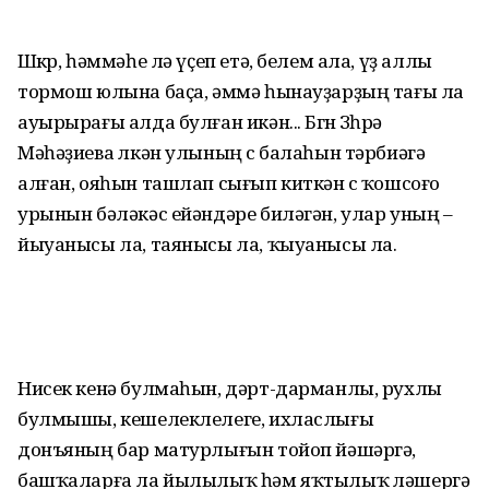
Шөкөр, һәммәһе лә үҫеп етә, белем ала, үҙ аллы
тормош юлына баҫа, әммә һынауҙарҙың тағы ла
ауырырағы алда булған икән... Бөгөн Зөһрә
Мәһәҙиева өлкән улының өс балаһын тәрбиәгә
алған, ояһын ташлап сығып киткән өс ҡошсоғо
урынын бәләкәс ейәндәре биләгән, улар уның –
йыуанысы ла, таянысы ла, ҡыуанысы ла.
Нисек кенә булмаһын, дәрт-дарманлы, рухлы
булмышы, кешелеклелеге, ихласлығы
донъяның бар матурлығын тойоп йәшәргә,
башҡаларға ла йылылыҡ һәм яҡтылыҡ өләшергә