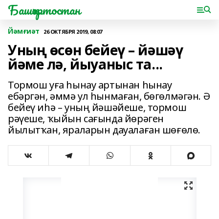
Башҡортостан
Йәмғиәт
26 ОКТЯБРЯ 2019, 08:07
Уның өсөн бейеү – йәшәү
йәме лә, йыуаныс та...
Тормош уға һынау артынан һынау
ебәргән, әммә ул һынмаған, бөгөлмәгән. Ә
бейеү иһә – уның йәшәйеше, тормош
рәүеше, ҡыйын сағында йөрәген
йылытҡан, яраларын дауалаған шөғөлө.