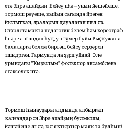
етә Зөһрә апайҙың. Бейеү иһә – уның йәшәйеше,
тормош рәүеше, ҡыйын сағында йөрәген
йылытҡан, яраларын дауалаған шөғөлө лә.
Стәрлетамаҡта педагогик белем һәм хореограф
һөнәре алғандан һуң, ул ғүмер буйы Рыҫҡужала
балаларға белем биргән, бейеү серҙәрен
төшөндөргән. Гармунда ла өҙҙөрөп уйнай. Әле
урындағы "Ҡыҙылым" фольклор ансамбленә
етәкселек итә.
Тормош һынауҙары алдында албырғап
ҡалғандар өсөн Зөһрә апайҙың булмышы,
йәшәйеше өлгө лә, юл яҡтыртыр маяҡ та булһын!