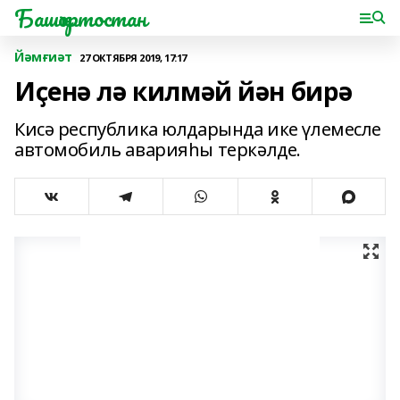
Башҡортостан
Йәмғиәт
27 ОКТЯБРЯ 2019, 17:17
Иҫенә лә килмәй йән бирә
Кисә республика юлдарында ике үлемесле
автомобиль аварияһы теркәлде.