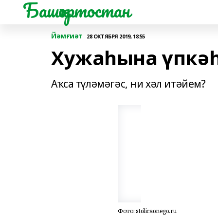
Башҡортостан
Йәмғиәт
28 ОКТЯБРЯ 2019, 18:55
Хужаһына үпкәһе
Аҡса түләмәгәс, ни хәл итәйем?
Фото: stolicaonego.ru