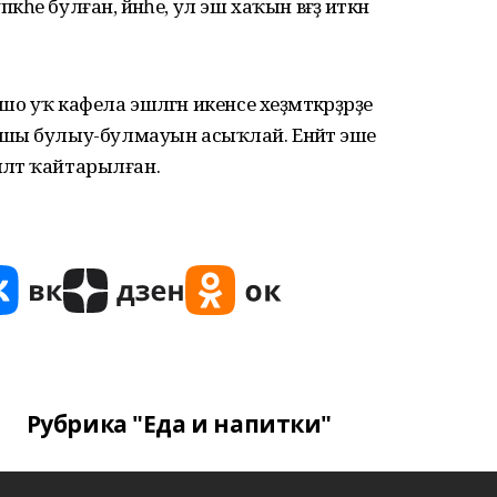
һе булған, йәнәһе, ул эш хаҡын вәғәҙә иткән
шо уҡ кафела эшләгән икенсе хеҙмәткәрҙәрҙе
шы булыу-булмауын асыҡлай. Енәйәт эше
ләтә ҡайтарылған.
Рубрика "Еда и напитки"