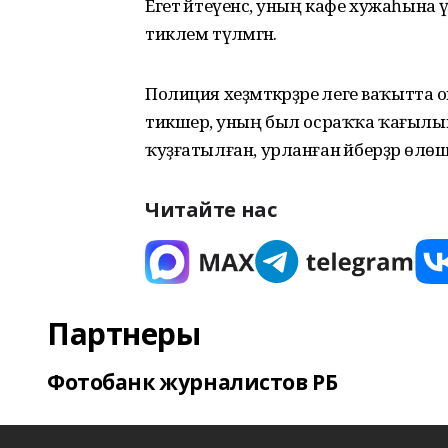
Егет әйтеүенсә, уның кафе хужаһына үпкә
тиклем түләмәгән.
Полиция хеҙмәткәрҙәре әлеге ваҡытта о
тикшерә, уның был осраҡҡа ҡағылы
ҡуҙғатылған, урланған әйберҙәр өлөш
Читайте нас
Партнеры
Фотобанк журналистов РБ