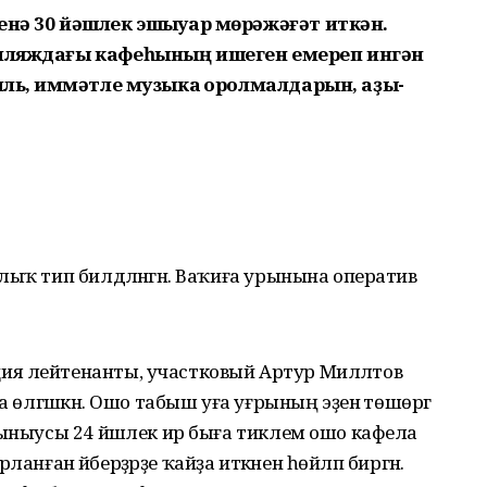
енә 30 йәшлек эшҡыуар мөрәжәғәт иткән.
 пляждағы кафеһының ишеген емереп ингән
иль, ҡиммәтле музыка ҡоролмалдарын, аҙыҡ-
лыҡ тип билдәләнгән. Ваҡиға урынына оператив
ия лейтенанты, участковый Артур Милләтов
а өлгәшкән. Ошо табыш уға уғрының эҙенә төшөргә
лыныусы 24 йәшлек ир быға тиклем ошо кафела
урланған әйберҙәрҙе ҡайҙа иткәнен һөйләп биргән.