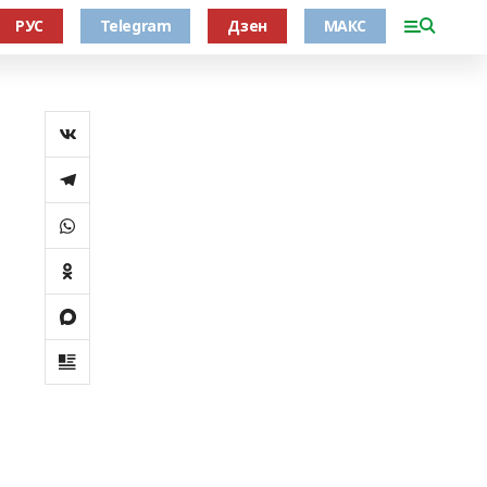
РУС
Telegram
Дзен
МАКС