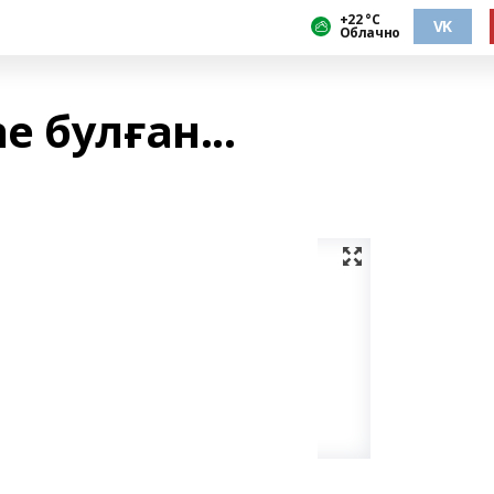
+22 °С
VK
Облачно
 булған...