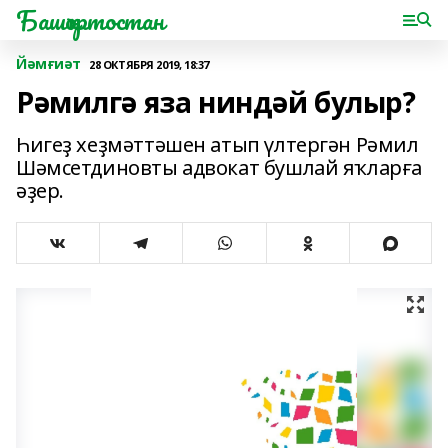
Башҡортостан
Йәмғиәт
28 ОКТЯБРЯ 2019, 18:37
Рәмилгә яза ниндәй булыр?
Һигеҙ хеҙмәттәшен атып үлтергән Рәмил
Шәмсетдиновты адвокат бушлай яҡларға
әҙер.