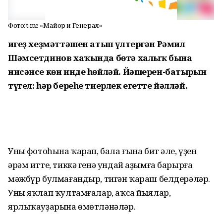
Фото: t.me «Майор и Генерал»
Һигеҙ хеҙмәттәшен атып үлтергән Рәмил
Шәмсетдинов хаҡында бөтә халыҡ бына
нисәнсе көн инде һөйләй. Йәшерен-батырын
түгел: һәр береһе тиерлек егетте йәлләй.
Уның фотоһына ҡарап, бала ғына бит әле, үҙен
әрәм итте, тиккә генә ундай аҙымға барырға
мәжбүр булмағандыр, тигән ҡараш белдерәләр.
Уны яҡлап ҡултамғалар, аҡса йыялар,
ярлыҡауҙарына өмөтләнәләр.