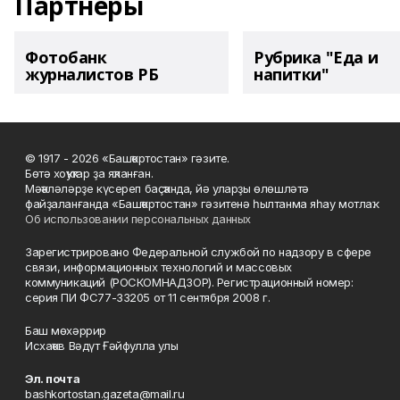
Партнеры
Фотобанк
Рубрика "Еда и
журналистов РБ
напитки"
© 1917 - 2026 «Башҡортостан» гәзите.
Бөтә хоҡуҡтар ҙа яҡланған.
Мәҡәләләрҙе күсереп баҫҡанда, йә уларҙы өлөшләтә
файҙаланғанда «Башҡортостан» гәзитенә һылтанма яһау мотлаҡ.
Об использовании персональных данных
Зарегистрировано Федеральной службой по надзору в сфере
связи, информационных технологий и массовых
коммуникаций (РОСКОМНАДЗОР). Регистрационный номер:
серия ПИ ФС77-33205 от 11 сентября 2008 г.
Баш мөхәррир
Исхаҡов Вәдүт Ғәйфулла улы
Эл. почта
bashkortostan.gazeta@mail.ru