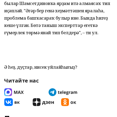
былар Шәмсетдиновҡа ярҙам итә алмаясаҡ тип
иҫәпләй. "Әгәр бер генә хеҙмәттәшен яралаһа,
проблема башҡасараҡ булыр ине. Бында һигеҙ
кеше үлгән. Бөтә таныш эксперттар егеткә
ғүмерлек төрмә янай тип белдерә", – ти ул.
Ә һеҙ, дуҫтар, нисек уйлайһығыҙ?
Читайте нас