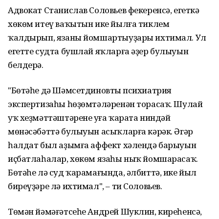
Адвокат Станислав Соловьев фекеренсә, егеткә
хөкөм итеү ваҡытын ике йылға тиклем
ҡалдырып, язаны йомшартыуҙары ихтимал. Ул
егетте судта бушлай яҡларға әҙер булыуын
белдерә.
"Бөтәһе дә Шәмсетдиновтың психиатрия
экспертизаһы һөҙөмтәләренән торасаҡ. Шулай
уҡ хеҙмәттәштәренең уға ҡарата ниндәй
мөнәсәбәттә булыуын асыҡларға кәрәк. Әгәр
һалдат был аҙымға аффект хәлендә барыуын
иҫбатлаһалар, хөкөм язаһы ныҡ йомшарасаҡ.
Бөтәһе лә суд ҡарамағында, әлбиттә, ике йыл
биреүҙәре лә ихтимал", – ти Соловьев.
Төмән йәмәғәтсеһе Андрей Шуклин, киреһенсә,