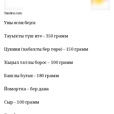
Yandex.com
Уның өсөн беҙгә:
Тауыҡтың түш ите – 350 грамм
Цукини (ҡабаҡтың бер төрө) – 150 грамм
Ҡыҙыл татлы борос – 100 грамм
Башлы һуған – 180 грамм
Йомортҡа – бер дана
Сыр – 100 грамм