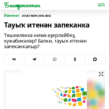
Башҡортостан
Йәмғиәт
29 ОКТЯБРЯ 2019, 08:52
Тауыҡ итенән запеканка
Төшкөлөккә нимә әҙерләйбеҙ,
хужабикәләр? Бәлки, тауыҡ итенән
запеканкалыр?