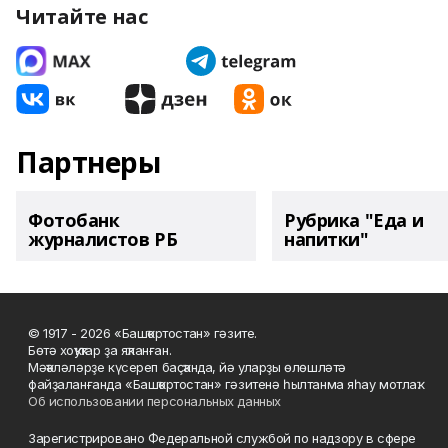
Читайте нас
Партнеры
Фотобанк
Рубрика "Еда и
журналистов РБ
напитки"
© 1917 - 2026 «Башҡортостан» гәзите.
Бөтә хоҡуҡтар ҙа яҡланған.
Мәҡәләләрҙе күсереп баҫҡанда, йә уларҙы өлөшләтә
файҙаланғанда «Башҡортостан» гәзитенә һылтанма яһау мотлаҡ.
Об использовании персональных данных
Зарегистрировано Федеральной службой по надзору в сфере