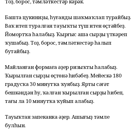
Тоҙ, борос, тәмләткестәр кәрәк.
Башта цукиниҙы, һуғанды шаҡмаҡлап турайбыҙ.
Ваҡ итеп туралған тауыҡтың түш итен өҫтәйбеҙ.
Йомортҡа һалабыҙ. Ҡырғыс аша сырҙы үткәреп
ҡушабыҙ. Тоҙ, борос, тәмләткестәр һалып
бутайбыҙ.
Майланған формаға әҙер ризыҡты һалабыҙ.
Ҡырылған сырҙы өҫтөнә һибәбеҙ. Мейескә 180
градусҡа 30 минутҡа ҡуябыҙ. Ярты сәғәт
бешкәндән һуң, ҡалған ҡырылған сырҙы һибеп,
тағы ла 10 минутҡа ҡуйып алабыҙ.
Тауыҡтан запеканка әҙер. Ашығыҙ тәмле
булһын.