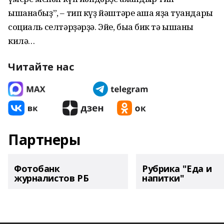
ышанабыҙ”, – тип күҙ йәштәре аша яҙа туғандары
социаль селтәрҙәрҙә. Эйе, быға бик тә ышанғы
килә…
Читайте нас
Партнеры
Фотобанк
Рубрика "Еда и
журналистов РБ
напитки"