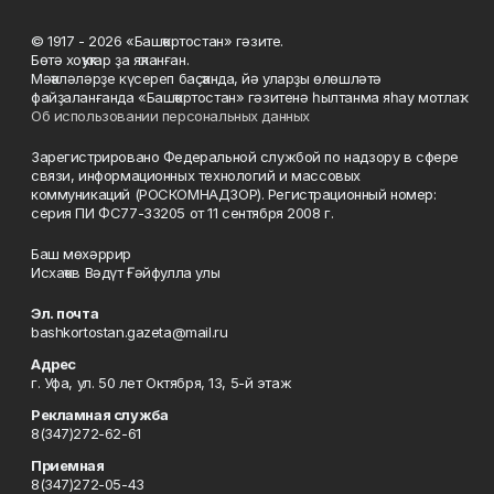
© 1917 - 2026 «Башҡортостан» гәзите.
Бөтә хоҡуҡтар ҙа яҡланған.
Мәҡәләләрҙе күсереп баҫҡанда, йә уларҙы өлөшләтә
файҙаланғанда «Башҡортостан» гәзитенә һылтанма яһау мотлаҡ.
Об использовании персональных данных
Зарегистрировано Федеральной службой по надзору в сфере
связи, информационных технологий и массовых
коммуникаций (РОСКОМНАДЗОР). Регистрационный номер:
серия ПИ ФС77-33205 от 11 сентября 2008 г.
Баш мөхәррир
Исхаҡов Вәдүт Ғәйфулла улы
Эл. почта
bashkortostan.gazeta@mail.ru
Адрес
г. Уфа, ул. 50 лет Октября, 13, 5-й этаж
Рекламная служба
8(347)272-62-61
Приемная
8(347)272-05-43