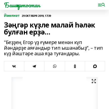
Башҡортостан
Йәмғиәт
29 ОКТЯБРЯ 2019, 17:39
Зәңгәр күҙле малай һәләк
булған ерҙә…
"Беҙҙең Егор үҙ ғүмере менән күп
йәндәрҙе аяғандыр тип ышанабыҙ”, – тип
күҙ йәштәре аша яҙа туғандары.