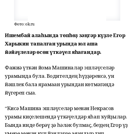
Фото: ok.ru
Ишембай ҡалаһында төпһөҙ зәңгәр күҙле Егор
Харыкин тапалған урында юл аша
йәйәүлеләр өсөн үткәүел яһағандар.
Фажиғә үткән йома Машиналар эшләүселәр
урамында була. Водителдең һүҙҙәренсә, ун
йәшлек бала ярамаған урындан көтмәгәндә
йүгереп сыға.
“Кисә Машина эшләүселәр менән Некрасов
урамы киҫелешендә үткәүелдәр яһап ҡуйҙылар.
Бында инде берәү ҙә һәләк булмаҫ, беҙҙең Егор үҙ
ғүмере менән күп йәндәрҙе аяғандыр тип