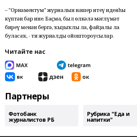
– "Орнаментум" журналын нәшер итеү идеяһы
күптән бар ине. Баҫма, был өлкәлә мәғлүмәт
биреү менән бергә, ҡыҙыҡлы ла, файҙалы ла
буласаҡ, - ти журналды ойоштороусылар.
Читайте нас
Партнеры
Фотобанк
Рубрика "Еда и
журналистов РБ
напитки"