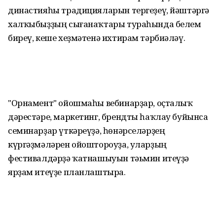
династияһы традицияларын тергеҙеү, йәштәргә
халҡыбыҙҙың сығанаҡтары тураһында белем
биреү, кеше хеҙмәтенә ихтирам тәрбиәләү.
"Орнамент" ойошмаһы вебинарҙар, оҫталыҡ
дәрестәре, маркетинг, брендты һаҡлау буйынса
семинарҙар үткәреүҙә, һөнәрселәрҙең
күргәҙмәләрен ойоштороуҙа, уларҙың
фестивалдәрҙә ҡатнашыуын тәьмин итеүҙә
ярҙам итеүҙе планлаштыра.