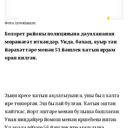
Фото: izvestiaur.ru
Белорет районы полицияһына дауахананан
мөрәжәғәт иткәндәр. Унда, баҡһаң, ауыр тән
йәрәхәттәре менән 51 йәшлек ҡатын ярҙам
һорап килгән.
Зыян күреүсе ҡатын аңлатыуынса, уны был хәлгә
ире төшөргән. Эш былай булған. Ҡатын эштән
ҡайтҡас, йорт эштәре менән булыша башлаған.
Унан ниндәйҙер йомош менән күршеһенә ингән.
Ул арала өйҙәге 56 йәшлек ире арыу ғына