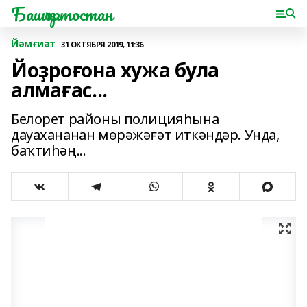
Башҡортостан
Йәмғиәт
31 ОКТЯБРЯ 2019, 11:36
Йоҙроғона хужа була
алмағас...
Белорет районы полицияһына
дауахананан мөрәжәғәт иткәндәр. Унда,
баҡтиһәң...