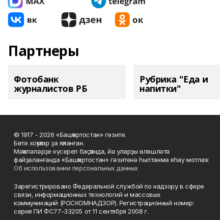
Партнеры
Фотобанк
Рубрика "Еда и
журналистов РБ
напитки"
© 1917 - 2026 «Башҡортостан» гәзите.
Бөтә хоҡуҡтар ҙа яҡланған.
Мәҡәләләрҙе күсереп баҫҡанда, йә уларҙы өлөшләтә
файҙаланғанда «Башҡортостан» гәзитенә һылтанма яһау мотлаҡ.
Об использовании персональных данных
Зарегистрировано Федеральной службой по надзору в сфере
связи, информационных технологий и массовых
коммуникаций (РОСКОМНАДЗОР). Регистрационный номер:
серия ПИ ФС77-33205 от 11 сентября 2008 г.