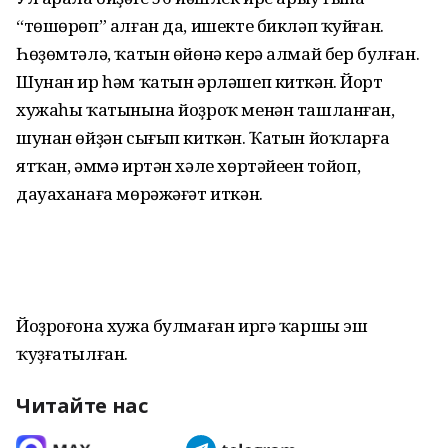
“төшөрөп” алған да, ишекте бикләп ҡуйған.
Һөҙөмтәлә, ҡатын өйөнә керә алмай бер булған.
Шунан ир һәм ҡатын әрләшеп киткән. Йорт
хужаһы ҡатынына йоҙроҡ менән ташланған,
шунан өйҙән сығып киткән. Ҡатын йоҡларға
ятҡан, әммә иртән хәле хөртәйеүен тойоп,
дауаханаға мөрәжәғәт иткән.
Йоҙроғона хужа булмаған иргә ҡаршы эш
ҡуҙғатылған.
Читайте нас