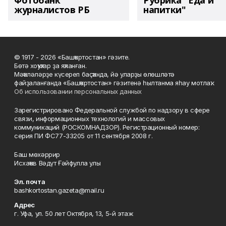
Фотобанк
Рубрика "Еда и
журналистов РБ
напитки"
© 1917 - 2026 «Башҡортостан» гәзите.
Бөтә хоҡуҡтар ҙа яҡланған.
Мәҡәләләрҙе күсереп баҫҡанда, йә уларҙы өлөшләтә
файҙаланғанда «Башҡортостан» гәзитенә һылтанма яһау мотлаҡ.
Об использовании персональных данных
Зарегистрировано Федеральной службой по надзору в сфере
связи, информационных технологий и массовых
коммуникаций (РОСКОМНАДЗОР). Регистрационный номер:
серия ПИ ФС77-33205 от 11 сентября 2008 г.
Баш мөхәррир
Исхаҡов Вәдүт Ғәйфулла улы
Эл. почта
bashkortostan.gazeta@mail.ru
Адрес
г. Уфа, ул. 50 лет Октября, 13, 5-й этаж