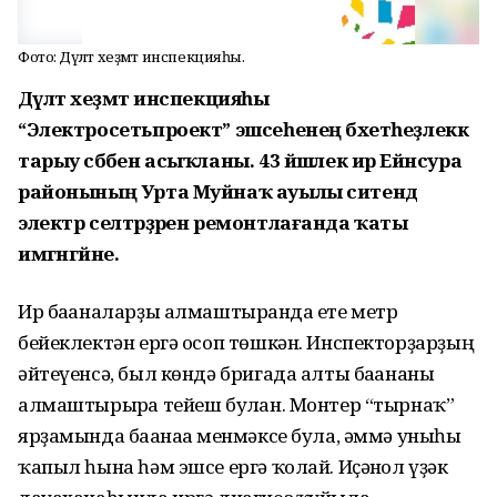
Фото: Дәүләт хеҙмәт инспекцияһы.
Дәүләт хеҙмәт инспекцияһы
“Электросетьпроект” эшсеһенең бәхетһеҙлеккә
тарыу сәбәбен асыҡланы. 43 йәшлек ир Ейәнсура
районының Урта Муйнаҡ ауылы ситендә
электр селтәрҙәрен ремонтлағанда ҡаты
имгәнгәйне.
Ир бағаналарҙы алмаштырғанда ете метр
бейеклектән ергә осоп төшкән. Инспекторҙарҙың
әйтеүенсә, был көндә бригада алты бағананы
алмаштырырға тейеш булған. Монтер “тырнаҡ”
ярҙамында бағанаға менмәксе була, әммә уныһы
ҡапыл һына һәм эшсе ергә ҡолай. Иҫәнғол үҙәк