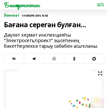
Башҡортостан
Йәмғиәт
1 НОЯБРЯ 2019, 15:58
Бағана серегән булған...
Дәүләт хеҙмәт инспекцияһы
“Электросетьпроект” эшсеһенең
бәхетһеҙлеккә тарыу сәбәбен асыҡланы.