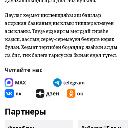
дауаханаһында иргә диагноз ҡуйыла.
Дәүләт хеҙмәт инспекцияһы эш башлар
алдынан бағананың ныҡлығы тикшерелмәүен
асыҡланы. Тәүҙә ерҙе ярты метрҙай тирәһе
ҡаҙып, ағастың сереү-серемәүен белергә кәрәк
булған. Хеҙмәт тәртибен боҙғандар язаһын алды
ла бит, тик бәләгә тарыусыға бынан еңел түгел.
Читайте нас
Партнеры