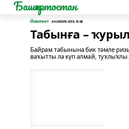
Башҡортостан
Йәмғиәт
4 НОЯБРЯ 2019, 15:08
Табынға – ҡурыл
Байрам табынына бик тәмле ризы
ваҡытты ла күп алмай, туҡлыҡлы