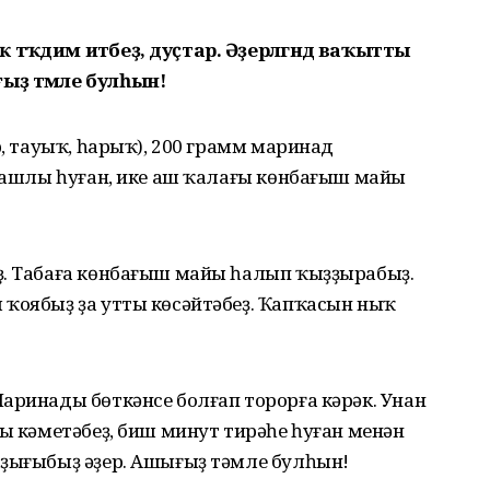
әҡдим итәбеҙ, дуҫтар. Әҙерләгәндә ваҡытты
ыҙ тәмле булһын!
р, тауыҡ, һарыҡ), 200 грамм маринад
 башлы һуған, ике аш ҡалағы көнбағыш майы
ҙ. Табаға көнбағыш майы һалып ҡыҙҙырабыҙ.
 ҡоябыҙ ҙа утты көсәйтәбеҙ. Ҡапҡасын ныҡ
аринады бөткәнсе болғап торорға кәрәк. Унан
ты кәметәбеҙ, биш минут тирәһе һуған менән
аҙығыбыҙ әҙер. Ашығыҙ тәмле булһын!