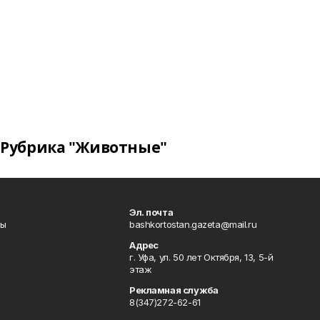
Рубрика "Животные"
Эл. почта
лы
bashkortostan.gazeta@mail.ru
Адрес
г. Уфа, ул. 50 лет Октября, 13, 5-й
этаж
Рекламная служба
8(347)272-62-61