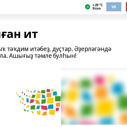
+29 °С
VK
Ясно
ған ит
ҡ тәҡдим итәбеҙ, дуҫтар. Әҙерләгәндә
 ла. Ашығыҙ тәмле булһын!