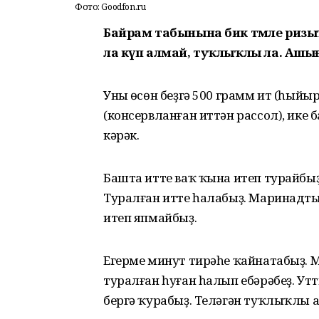
Фото: Goodfon.ru
Байрам табынына бик тәмле ризыҡ т
ла күп алмай, туҡлыҡлы ла. Ашығ
Уның өсөн беҙгә 500 грамм ит (һыйы
(консервланған иттән рассол), ике
кәрәк.
Башта итте ваҡ ҡына итеп турайбы
Туралған итте һалабыҙ. Маринадты
итеп япмайбыҙ.
Егерме минут тирәһе ҡайнатабыҙ. М
туралған һуған һалып ебәрәбеҙ. Ут
бергә ҡурабыҙ. Теләгән туҡлыҡлы 