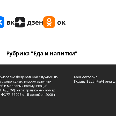
Рубрика "Еда и напитки"
рировано Федеральной службой по
Баш мөхәррир
в сфере связи, информационных
Исхаҡов Вәдүт Ғәйфулла у
ий и массовых коммуникаций
НАДЗОР). Регистрационный номер:
 ФС77-33205 от 11 сентября 2008 г.