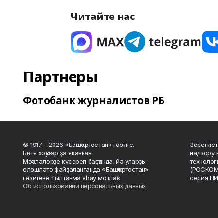
Читайте нас
Партнеры
Фотобанк журналистов РБ
© 1917 - 2026 «Башҡортостан» гәзите.
Зарегист
Бөтә хоҡуҡтар ҙа яҡланған.
надзору 
Мәҡәләләрҙе күсереп баҫҡанда, йә уларҙы
технолог
өлөшләтә файҙаланғанда «Башҡортостан»
(РОСКОМ
гәзитенә һылтанма яһау мотлаҡ.
серия ПИ
Об использовании персональных данных