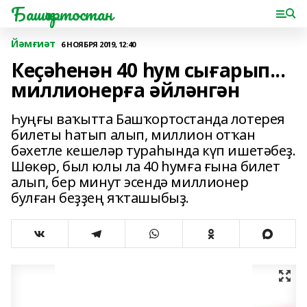
Башҡортостан
Йәмғиәт
6 НОЯБРЯ 2019, 12:40
Кеҫәһенән 40 һум сығарып...
миллионерға әйләнгән
Һуңғы ваҡытта Башҡортостанда лотерея
билеты һатып алып, миллион отҡан
бәхетле кешеләр тураһында күп ишетәбеҙ.
Шөкөр, был юлы ла 40 һумға ғына билет
алып, бер минут эсендә миллионер
булған беҙҙең яҡташыбыҙ.