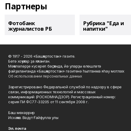
Партнеры
Фотобанк
Рубрика "Еда и
журналистов РБ
напитки"
© 1917 - 2026 «Башҡортостан» гәзите.
Бөтә хоҡуҡтар ҙа яҡланған.
Мәҡәләләрҙе күсереп баҫҡанда, йә уларҙы өлөшләтә
файҙаланғанда «Башҡортостан» гәзитенә һылтанма яһау мотлаҡ.
Об использовании персональных данных
Зарегистрировано Федеральной службой по надзору в сфере
связи, информационных технологий и массовых
коммуникаций (РОСКОМНАДЗОР). Регистрационный номер:
серия ПИ ФС77-33205 от 11 сентября 2008 г.
Баш мөхәррир
Исхаҡов Вәдүт Ғәйфулла улы
Эл. почта