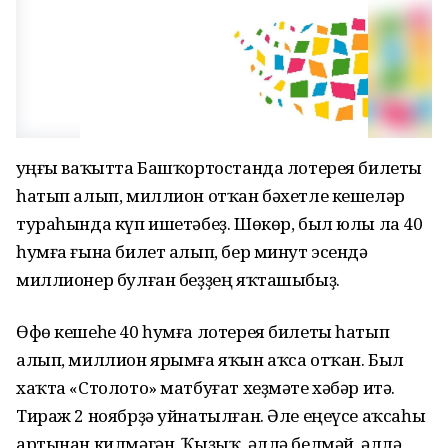
Һуңғы ваҡытта Башҡортостанда лотерея билеты
һатып алып, миллион отҡан бәхетле кешеләр
тураһында күп ишетәбеҙ. Шөкөр, был юлы ла 40
һумға ғына билет алып, бер минут эсендә
миллионер булған беҙҙең яҡташыбыҙ.
Өфө кешеһе 40 һумға лотерея билеты һатып
алып, миллион ярымға яҡын аҡса отҡан. Был
хаҡта «Столото» матбуғат хеҙмәте хәбәр итә.
Тираж 2 ноябрҙә уйнатылған. Әле еңеүсе аҡсаһы
артынан килмәгән. Ҡыҙыҡ, әллә белмәй, әллә