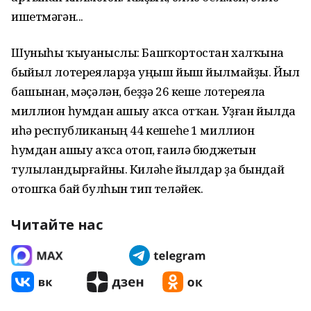
ишетмәгән...
Шуныһы ҡыуаныслы: Башҡортостан халҡына
быйыл лотереяларҙа уңыш йыш йылмайҙы. Йыл
башынан, мәҫәлән, беҙҙә 26 кеше лотереяла
миллион һумдан ашыу аҡса отҡан. Уҙған йылда
иһә республиканың 44 кешеһе 1 миллион
һумдан ашыу аҡса отоп, ғаилә бюджетын
тулыландырғайны. Киләһе йылдар ҙа бындай
отошҡа бай булһын тип теләйек.
Читайте нас