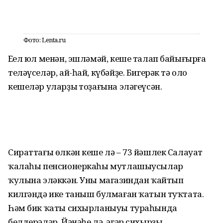
Фото: Lenta.ru
Еңел юл менән, эшләмәй, кеше талап байығырға
теләүселәр, ай-һай, күбәйҙе. Бигерәк тә оло
кешеләр уларҙың тоҙағына эләгеүсән.
Сираттағы өлкән кеше лә – 73 йәшлек Салауат
ҡалаһы пенсионеркаһы мутлашыусылар
ҡулына эләккән. Уны магазиндан ҡайтып
килгәндә ике таныш булмаған ҡатын туҡтата.
Һәм бик ҡаты сихырланыуы тураһында
белдерәләр. Йәнәһе лә, әгәр сихырҙы