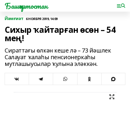
Башҡортостан
Йәмғиәт
6 НОЯБРЯ 2019, 14:09
Сихыр ҡайтарған өсөн – 54
мең!
Сираттағы өлкән кеше лә – 73 йәшлек
Салауат ҡалаһы пенсионеркаһы
мутлашыусылар ҡулына эләккән.