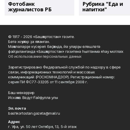
Фотобанк
Рубрика "Еда и
журналистов РБ
напитки"
© 1917 - 2026 «Башҡортостан» гәзите.
Бөтә хоҡуҡтар ҙа яҡланған.
Мәҡәләләрҙе күсереп баҫҡанда, йә уларҙы өлөшләтә
файҙаланғанда «Башҡортостан» гәзитенә һылтанма яһау мотлаҡ.
Об использовании персональных данных
Зарегистрировано Федеральной службой по надзору в сфере
связи, информационных технологий и массовых
коммуникаций (РОСКОМНАДЗОР). Регистрационный номер:
серия ПИ ФС77-33205 от 11 сентября 2008 г.
Баш мөхәррир
Исхаҡов Вәдүт Ғәйфулла улы
Эл. почта
bashkortostan.gazeta@mail.ru
Адрес
г. Уфа, ул. 50 лет Октября, 13, 5-й этаж