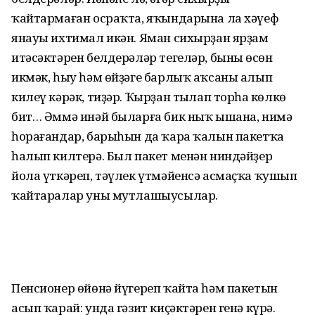
ҡайтармаған осраҡта, яҡындарына ла хәүеф
янауы ихтимал икән. Яман сихырҙан ярҙам
итәсәктәрен белдерәләр тегеләр, бының өсөн
икмәк, һыу һәм өйҙәге барлыҡ аҡсаны алып
килеү кәрәк, тиҙәр. Ҡырҙан тыңлап торһаң көлкө
бит… Әммә инәй быларға бик ныҡ ышана, нимә
һорағандар, барыһын да ҡара ҡалын пакетҡа
һалып килтерә. Был пакет менән ниндәйҙер
йола үткәреп, тәүлек үтмәйенсә асмаҫҡа ҡушып
ҡайтаралар уны мутлашыусылар.
Пенсионер өйөнә йүгереп ҡайта һәм пакетын
асып ҡарай: унда гәзит киҫәктәрен генә күрә.