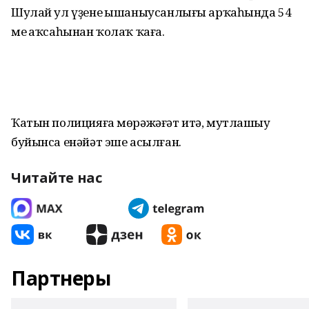
Шулай ул үҙенең ышаныусанлығы арҡаһында 54
мең аҡсаһынан ҡолаҡ ҡаға.
Ҡатын полицияға мөрәжәғәт итә, мутлашыу
буйынса енәйәт эше асылған.
Читайте нас
Партнеры