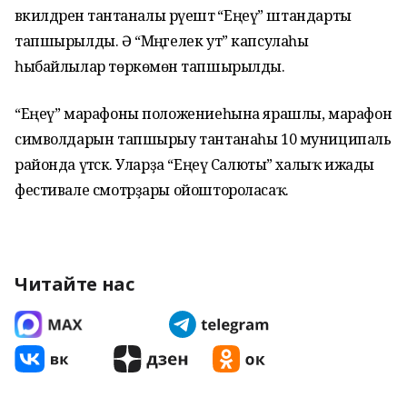
вәкилдәренә тантаналы рәүештә “Еңеү” штандарты
тапшырылды. Ә “Мәңгелек ут” капсулаһы
һыбайлылар төркөмөнә тапшырылды.
“Еңеү” марафоны положениеһына ярашлы, марафон
символдарын тапшырыу тантанаһы 10 муниципаль
районда үтәсәк. Уларҙа “Еңеү Салюты” халыҡ ижады
фестивале смотрҙары ойоштороласаҡ.
Читайте нас