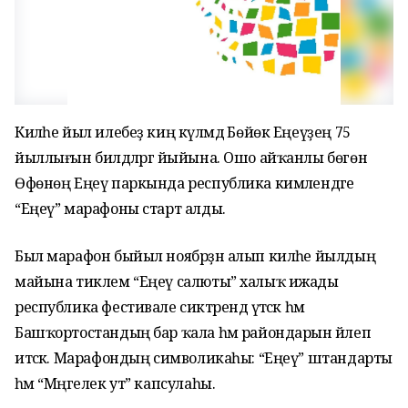
Киләһе йыл илебеҙ киң күләмдә Бөйөк Еңеүҙең 75
йыллығын билдәләргә йыйына. Ошо айҡанлы бөгөн
Өфөнөң Еңеү паркында республика кимәлендәге
“Еңеү” марафоны старт алды.
Был марафон быйыл ноябрҙән алып киләһе йылдың
майына тиклем “Еңеү салюты” халыҡ ижады
республика фестивале сиктәрендә үтәсәк һәм
Башҡортостандың бар ҡала һәм райондарын йәлеп
итәсәк. Марафондың символикаһы: “Еңеү” штандарты
һәм “Мәңгелек ут” капсулаһы.