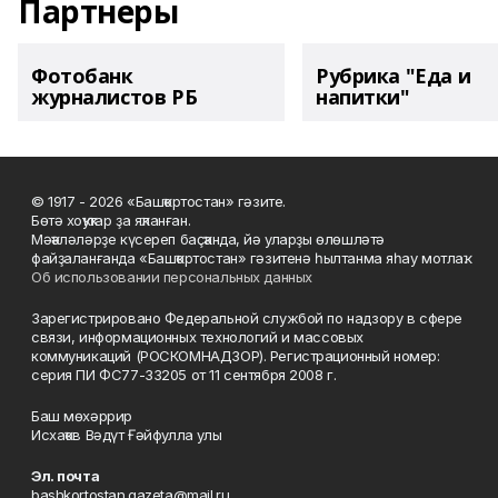
Партнеры
Фотобанк
Рубрика "Еда и
журналистов РБ
напитки"
© 1917 - 2026 «Башҡортостан» гәзите.
Бөтә хоҡуҡтар ҙа яҡланған.
Мәҡәләләрҙе күсереп баҫҡанда, йә уларҙы өлөшләтә
файҙаланғанда «Башҡортостан» гәзитенә һылтанма яһау мотлаҡ.
Об использовании персональных данных
Зарегистрировано Федеральной службой по надзору в сфере
связи, информационных технологий и массовых
коммуникаций (РОСКОМНАДЗОР). Регистрационный номер:
серия ПИ ФС77-33205 от 11 сентября 2008 г.
Баш мөхәррир
Исхаҡов Вәдүт Ғәйфулла улы
Эл. почта
bashkortostan.gazeta@mail.ru