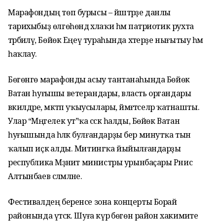
Марафондың төп бурысы – йәштәрҙе данлы
тарихыбыҙ өлгөһөндә әхлаҡи һәм патриотик рухта
тәрбиәләү, Бөйөк Еңеү тураһында хәтерҙе нығытыу һәм
һаҡлау.
Бөгөнгө марафонды асыу тантанаһында Бөйөк
Ватан һуғышы ветерандары, власть органдары
вәкилдәре, мәктәп уҡыусылары, йәмәғәтселәр ҡатнашты.
Улар “Мәңгелек ут”ҡа сәскә һалды, Бөйөк Ватан
һуғышында һәләк булғандарҙы бер минутҡа тын
ҡалып иҫкә алды. Митингҡа йыйылғандарҙы
республика Мәҙәниәт министры урынбаҫары Рәнис
Алтынбаев сәләмләне.
Фестивалдең беренсе зона концерты Борай
районында үтәсәк. Шуға күрә бөгөн район хакимиәте