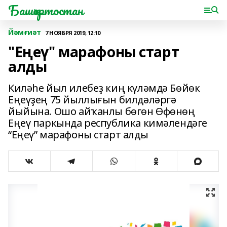
Башҡортостан
Йәмғиәт
7 НОЯБРЯ 2019, 12:10
"Еңеү" марафоны старт
алды
Киләһе йыл илебеҙ киң күләмдә Бөйөк
Еңеүҙең 75 йыллығын билдәләргә
йыйына. Ошо айҡанлы бөгөн Өфөнөң
Еңеү паркында республика кимәлендәге
“Еңеү” марафоны старт алды