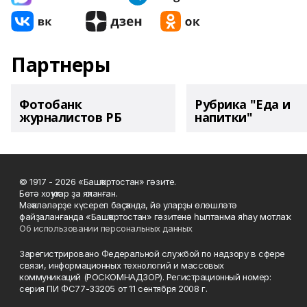
Партнеры
Фотобанк
Рубрика "Еда и
журналистов РБ
напитки"
© 1917 - 2026 «Башҡортостан» гәзите.
Бөтә хоҡуҡтар ҙа яҡланған.
Мәҡәләләрҙе күсереп баҫҡанда, йә уларҙы өлөшләтә
файҙаланғанда «Башҡортостан» гәзитенә һылтанма яһау мотлаҡ.
Об использовании персональных данных
Зарегистрировано Федеральной службой по надзору в сфере
связи, информационных технологий и массовых
коммуникаций (РОСКОМНАДЗОР). Регистрационный номер:
серия ПИ ФС77-33205 от 11 сентября 2008 г.