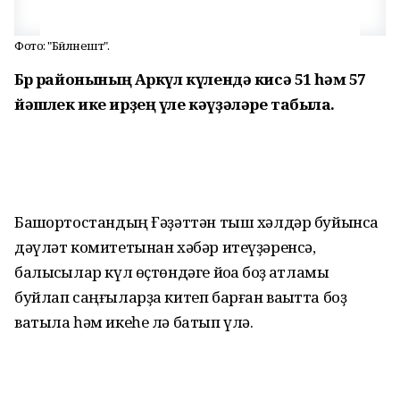
Фото: "Бәйләнештә".
Бөрө районының Аркүл күлендә кисә 51 һәм 57
йәшлек ике ирҙең үле кәүҙәләре табыла.
Башҡортостандың Ғәҙәттән тыш хәлдәр буйынса
дәүләт комитетынан хәбәр итеүҙәренсә,
балыҡсылар күл өҫтөндәге йоҡаҡ боҙ ҡатламы
буйлап саңғыларҙа китеп барған ваҡытта боҙ
ватыла һәм икеһе лә батып үлә.