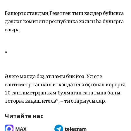
Башҡортостандың Ғәҙәттән тыш хәлдәр буйынса
дәүләт комитеты республика халҡын һаҡ булырға
саҡыра.
“
Әлеге мәлдә боҙ ҡатламы бик йоҡа. Ул ете
сантиметр тәшкил иткәндә генә өҫтөнән йөрөргә,
10 сантиметрҙан кәм булмаған саҡта ғына балыҡ
тоторға кәңәш ителә”, – ти ҡотҡарыусылар.
Читайте нас