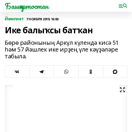
Башҡортостан
Йәмғиәт
7 НОЯБРЯ 2019, 16:00
Ике балыҡсы батҡан
Бөрө районының Аркүл күлендә кисә 51
һәм 57 йәшлек ике ирҙең үле кәүҙәләре
табыла.