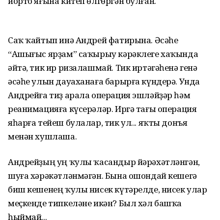
йорто яғына китеп өлгөргән булған.
Саҡ ҡайтып инә Андрей фатирына. Әсәһе
“Ашығыс ярҙам” саҡырыу кәрәклеге хаҡында
әйтә, тик ир ризалашмай. Тик иртәгәһенә генә
әсәһе улын дауаханаға барырға күндерә. Унда
Андрейға тиҙ арала операция эшләйҙәр һәм
реанимацияға күсерәләр. Иргә тағы операция
яһарға тейеш булалар, тик ул... яҡты донъя
менән хушлаша.
Андрейҙың уң ҡулы ҡасандыр йәрәхәтләнгән,
шуға хәрәкәтләнмәгән. Бына ошондай кешегә
биш кешенең ҡулы нисек күтәрелде, нисек улар
меҫкенде типкеләне икән? Был хәл башҡа
һыймай...