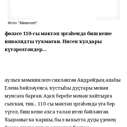
Фото: "Бәйләнештә".
Өфөләге 110-сы мәктәп эргәһендә биш кеше
инвалидты туҡмаған. Нисек ҡулдары
күтәрелгәндер…
Һаулыҡ мөмкинлеге сикләнгән Андрейҙың апаһы
Елена һөйләүенсә, ҡустыһы дуҫтары менән
мунсаға барған. Аҙаҡ береһе менән ҡайтырға
сыҡҡан, тик... 110-сы мәктәп эргәһендә уға бер
түгел, биш кеше аҡса талап итеп бәйләнгән.
Ҡыҙғанысҡа ҡаршы, был ваҡытта дуҫы үҙенең