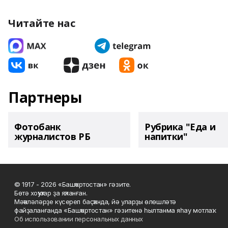
Читайте нас
Партнеры
Фотобанк
Рубрика "Еда и
журналистов РБ
напитки"
© 1917 - 2026 «Башҡортостан» гәзите.
Бөтә хоҡуҡтар ҙа яҡланған.
Мәҡәләләрҙе күсереп баҫҡанда, йә уларҙы өлөшләтә
файҙаланғанда «Башҡортостан» гәзитенә һылтанма яһау мотлаҡ.
Об использовании персональных данных