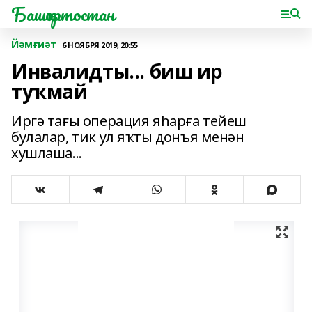
Башҡортостан
Йәмғиәт
6 НОЯБРЯ 2019, 20:55
Инвалидты... биш ир
туҡмай
Иргә тағы операция яһарға тейеш
булалар, тик ул яҡты донъя менән
хушлаша...