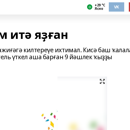
+29 °С
VK
Ясно
м итә яҙған
ажиғәгә килтереүе ихтимал. Кисә баш ҡалал
тель үткел аша барған 9 йәшлек ҡыҙҙы