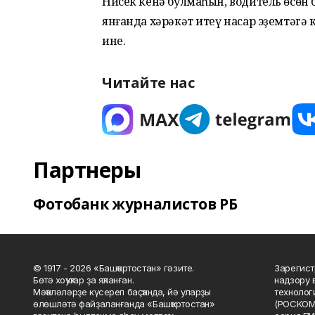
Нисек кенә булмаһын, водитель өсөн б
янғанда хәрәкәт итеү насар эҙемтәгә
ине.
Читайте нас
Партнеры
Фотобанк журналистов РБ
© 1917 - 2026 «Башҡортостан» гәзите.
Зарегист
Бөтә хоҡуҡтар ҙа яҡланған.
надзору 
Мәҡәләләрҙе күсереп баҫҡанда, йә уларҙы
технолог
өлөшләтә файҙаланғанда «Башҡортостан»
(РОСКОМ