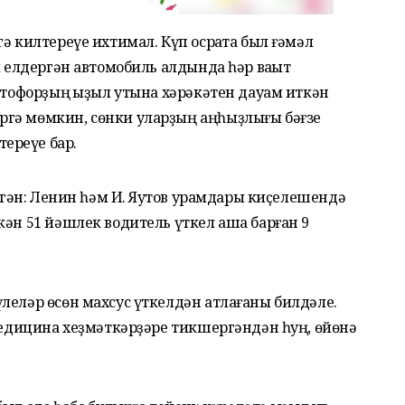
ә килтереүе ихтимал. Күп осраҡта был ғәмәл
й елдергән автомобиль алдында һәр ваҡыт
ветофорҙың ҡыҙыл утына хәрәкәтен дауам иткән
гә мөмкин, сөнки уларҙың аңһыҙлығы бәғзе
ереүе бар.
әлгән: Ленин һәм И. Яҡутов урамдары киҫелешендә
кән 51 йәшлек водитель үткел аша барған 9
леләр өсөн махсус үткелдән атлағаны билдәле.
 медицина хеҙмәткәрҙәре тикшергәндән һуң, өйөнә