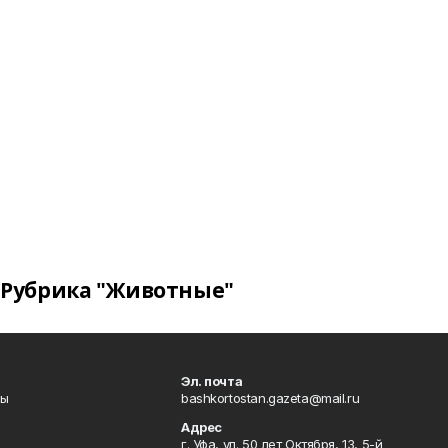
Рубрика "Животные"
Эл. почта
лы
bashkortostan.gazeta@mail.ru
Адрес
г. Уфа, ул. 50 лет Октября, 13, 5-й