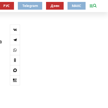
РУС
Telegram
Дзен
МАКС
а