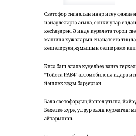
Светофор сигналын инҡар итеү фажиғәг
йәйәүлеләргә ҡағыла, сөнки улар елдә
көсһөҙөрәк. Ә инде күрәләтә тороп с
машина хужаларын енәйәтсегә тиңләр
кешеләрҙең яҙмышын селпәрәмә килт
Кисә баш ҡалала күңелһеҙ ваҡиға терк
“Тойота РАВ4” автомобиленә идара ит
йәшлек ҡыҙҙы бәрҙергән.
Бала светофорҙың йәшел утына, йәйәү
Бәхеткә күрә, ул ҙур зыян күрмәгән:
ҡайтарылған.