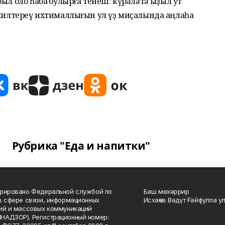
ыл оло һабаҡ булырға тейеш: күрәләтә ҡыҙыл ут
 килтереү ихтималлығын ул үҙ миҫалында аңлаһа
Рубрика "Еда и напитки"
рировано Федеральной службой по
Баш мөхәррир
в сфере связи, информационных
Исхаҡов Вәдүт Ғәйфулла у
ий и массовых коммуникаций
НАДЗОР). Регистрационный номер: