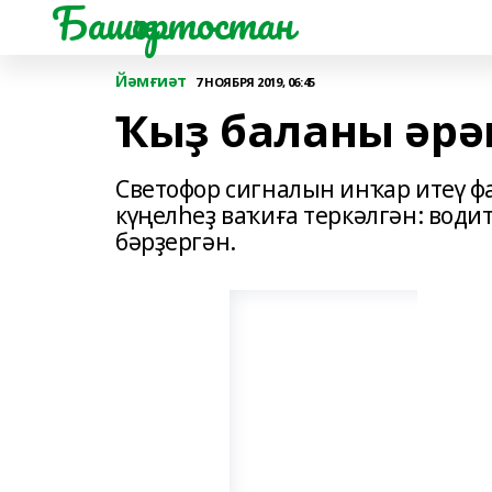
Башҡортостан
Йәмғиәт
7 НОЯБРЯ 2019, 06:45
Ҡыҙ баланы әрә
Светофор сигналын инҡар итеү ф
күңелһеҙ ваҡиға теркәлгән: води
бәрҙергән.