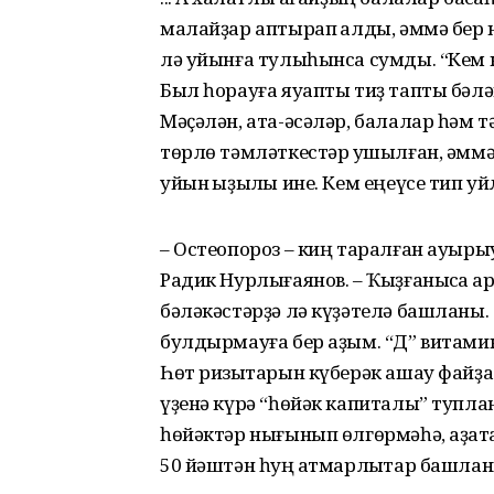
малайҙар аптырап ҡалды, әммә бер н
лә уйынға тулыһынса сумды. “Кем килг
Был һорауға яуапты тиҙ тапты бәлә
Мәҫәлән, ата-әсәләр, балалар һәм
төрлө тәмләткестәр ҡушылған, әмм
уйын ҡыҙыҡлы ине. Кем еңеүсе тип уйл
– Остеопороз – киң таралған ауырыу
Радик Нурлығаянов. – Ҡыҙғанысҡа ҡ
бәләкәстәрҙә лә күҙәтелә башланы.
булдырмауға бер аҙым. “Д” витамин
Һөт ризыҡтарын күберәк ашау файҙа
үҙенә күрә “һөйәк капиталы” туплан
һөйәктәр нығынып өлгөрмәһә, аҙаҡта
50 йәштән һуң ҡатмарлыҡтар башла