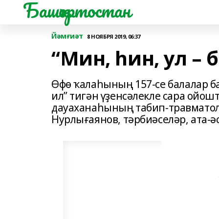
Башҡортостан
Йәмғиәт
8 НОЯБРЯ 2019, 06:37
“Мин, һин, ул – 
Өфө ҡалаһының 157-се балалар ба
ил” тигән үҙенсәлекле сара ойошт
дауаханаһының табип-травматол
Нурлығаянов, тәрбиәселәр, ата-