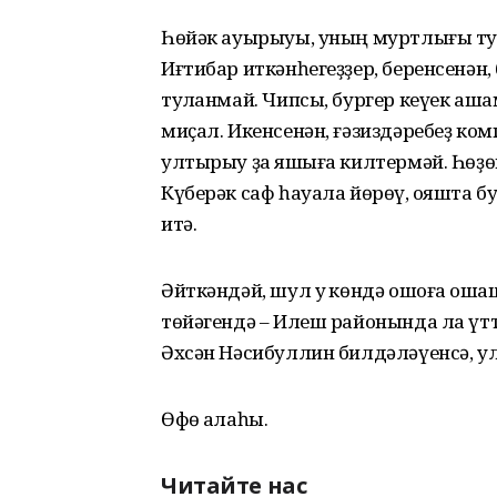
Һөйәк ауырыуы, уның муртлығы тура
Иғтибар иткәнһегеҙҙер, беренсенән
туҡланмай. Чипсы, бургер кеүек аша
миҫал. Икенсенән, ғәзиздәребеҙ ком
ултырыу ҙа яҡшыға килтермәй. Һөҙ
Күберәк саф һауала йөрөү, ҡояшта б
итә.
Әйткәндәй, шул уҡ көндә ошоға оҡ
төйәгендә – Илеш районында ла үт
Әхсән Нәсибуллин билдәләүенсә, ула
Өфө ҡалаһы.
Читайте нас