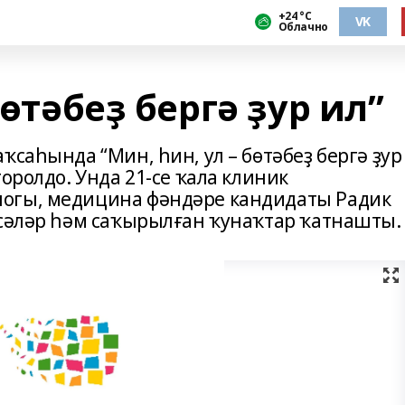
+24 °С
VK
Облачно
бөтәбеҙ бергә ҙур ил”
ҡсаһында “Мин, һин, ул – бөтәбеҙ бергә ҙур
оролдо. Унда 21-се ҡала клиник
огы, медицина фәндәре кандидаты Радик
әсәләр һәм саҡырылған ҡунаҡтар ҡатнашты.