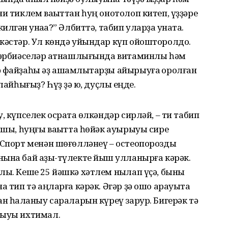
и тиклем ваҡыттан һуң онотолоп китеп, үҙҙәре
ән ҡунаҡҡа?” Әлбиттә, табип уларҙа ҡунаҡта.
кәстәр. Ул көндә уйындар күп ойошторолдо.
 тәрбиәселәр ҡатнашлығында витаминлы һәм
ә файҙаһы әҙ ашамлыҡтарҙы айырыуға ҡоролған
айһығыҙ? Һүҙ ҙә юҡ, дуҫлыҡ еңде.
, күпселек осраҡта өлкәндәр сирләй, – ти табип
аршы, һуңғы ваҡытта һөйәк ауырыуы сире
 Спорт менән шөғөлләнеү – остеопорозды
ына бай аҙыҡ-түлекте йыш ҡулланырға кәрәк.
лы. Кеше 25 йәшкә хәтлем ныҡлап үҫә, быны
а тип тә аңларға кәрәк. Әгәр ҙә ошо арауыҡта
н һаҡланыу сараларын күреү зарур. Бигерәк тә
ныуы ихтимал.