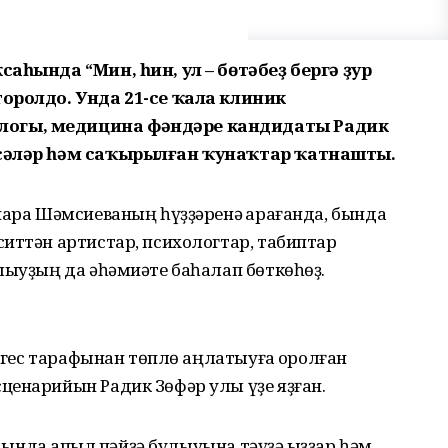
саһында “Мин, һин, ул – бөтәбеҙ бергә ҙур
торолдо. Унда 21-се ҡала клиник
логы, медицина фәндәре кандидаты Радик
әсәләр һәм саҡырылған ҡунаҡтар ҡатнашты.
нара Шәмсиеваның һүҙҙәренә ҡарағанда, бында
иттән артистар, психологтар, табиптар
шыуҙың да әһәмиәте баһалап бөткөһөҙ.
елгес тарафынан төплө аңлатыуға ҡоролған
ценарийын Радик Зөфәр улы үҙе яҙған.
аһында ҡапыл пәйҙә булыуына тәүҙә ҡыҙҙар һәм