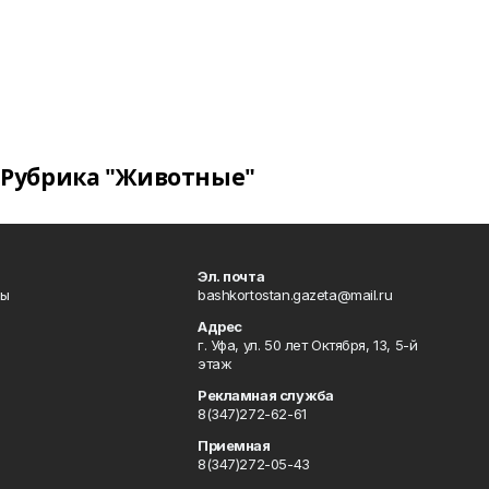
Рубрика "Животные"
Эл. почта
лы
bashkortostan.gazeta@mail.ru
Адрес
г. Уфа, ул. 50 лет Октября, 13, 5-й
этаж
Рекламная служба
8(347)272-62-61
Приемная
8(347)272-05-43