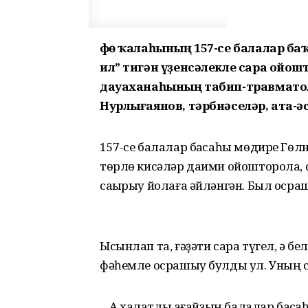
Өфө ҡалаһының 157-се балалар баҡ
ил” тигән үҙенсәлекле сара ойош
дауаханаһының табип-травмато
Нурлығаянов, тәрбиәселәр, ата-
157-се балалар баҡсаһы мөдире Гөл
төрлө кисәләр даими ойошторола, с
саҡырыу йолаға әйләнгән. Был осра
Ысынлап та, ғәҙәти сара түгел, ә б
фәһемле осрашыу булды ул. Уның с
... Аҡ халатлы ағайҙың балалар баҡс