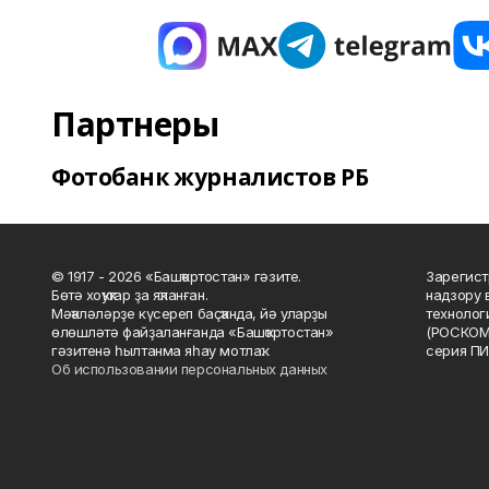
Партнеры
Фотобанк журналистов РБ
© 1917 - 2026 «Башҡортостан» гәзите.
Зарегист
Бөтә хоҡуҡтар ҙа яҡланған.
надзору 
Мәҡәләләрҙе күсереп баҫҡанда, йә уларҙы
технолог
өлөшләтә файҙаланғанда «Башҡортостан»
(РОСКОМ
гәзитенә һылтанма яһау мотлаҡ.
серия ПИ
Об использовании персональных данных