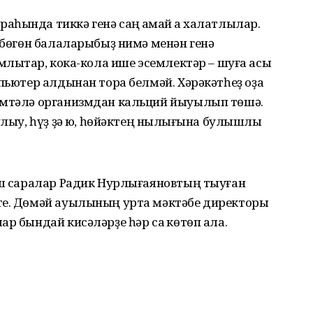
һында тиккә генә саң ҡаҡмай аҡ халатлылар.
, бөгөн балаларыбыҙ нимә менән генә
млыҡтар, кока-кола ише эсемлектәр – шуға асыҡ
пьютер алдынан тора белмәй. Хәрәкәтһеҙ оҙаҡ
өмтәлә организмдан кальций йыуылып төшә.
улыу, һүҙ ҙә юҡ, һөйәктең ныҡлығына булышлыҡ
шаш саралар Радик Нурлығаяновтың тыуған
те. Дөмәй ауылының урта мәктәбе директоры
р бындай кисәләрҙе һәр саҡ көтөп ала.