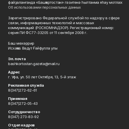
файҙаланғанда «Башҡортостан» гәзитенә һылтанма яһау мотлаҡ.
Об использовании персональных данных
Зарегистрировано Федеральной службой по надзору в сфере
связи, информационных технологий и массовых
коммуникаций (РОСКОМНАДЗОР). Регистрационный номер:
серия ПИ ФС77-33205 от 11 сентября 2008 г.
Баш мөхәррир
Исхаҡов Вәдүт Ғәйфулла улы
Эл. почта
bashkortostan.gazeta@mail.ru
Адрес
г. Уфа, ул. 50 лет Октября, 13, 5-й этаж
Рекламная служба
8(347)272-62-61
Приемная
8(347)272-05-43
Сотрудничество
8(347) 273-83-92
Отдел кадров