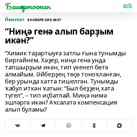
Башҡортостан
Йәмғиәт
8 НОЯБРЯ 2019, 06:57
“Ниңә генә алып барҙым
икән?”
“Химик таҙартыуға затлы ғына тунымды
биргәйнем. Хәҙер, ниңә генә унда
тапшырҙым икән, тип үкенеп бөтә
алмайым. Әйберҙең төҫө тоноҡланған,
бер урында хатта тишелгән. Тунымды
ҡабул иткән ҡатын: “Был беҙҙең хата
түгел”, – тип иҫбатлай. Миңә нимә
эшләргә икән? Аҡсалата компенсация
алып буламы?