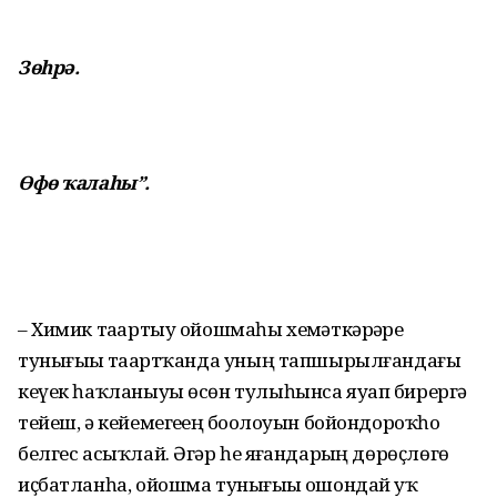
Зөһрә.
Өфө ҡалаһы”.
– Химик таҙартыу ойошмаһы хеҙмәткәрҙәре
тунығыҙҙы таҙартҡанда уның тапшырылғандағы
кеүек һаҡланыуы өсөн тулыһынса яуап бирергә
тейеш, ә кейемегеҙҙең боҙолоуын бойондороҡһоҙ
белгес асыҡлай. Әгәр һеҙ яҙғандарҙың дөрөҫлөгө
иҫбатланһа, ойошма тунығыҙҙы ошондай уҡ