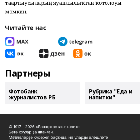
таҙартыусыларҙың яуаплылыҡтан ҡотолоуы
мөмкин.
Читайте нас
Партнеры
Фотобанк
Рубрика "Еда и
журналистов РБ
напитки"
© 1917 - 2026 «Башҡортостан» гәзите.
Бөтә хоҡуҡтар ҙа яҡланған.
Мәҡәләләрҙе күсереп баҫҡанда, йә уларҙы өлөшләтә