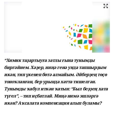
“Химик таҙартыуға затлы ғына тунымды
биргәйнем. Хәҙер, ниңә генә унда тапшырҙым
икән, тип үкенеп бөтә алмайым. Әйберҙең төҫө
тоноҡланған, бер урында хатта тишелгән.
Тунымды ҡабул иткән ҡатын: “Был беҙҙең хата
түгел”, – тип иҫбатлай. Миңә нимә эшләргә
икән? Аҡсалата компенсация алып буламы?