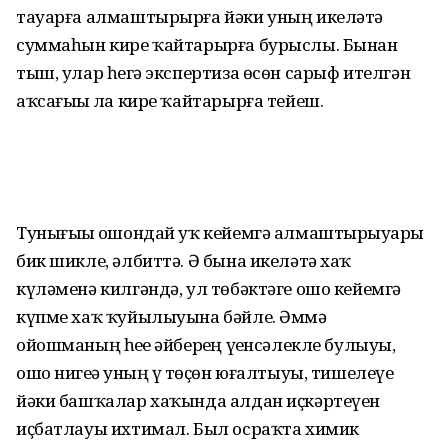
тауарға алмаштырырға йәки уның икеләтә
суммаһын кире ҡайтарырға бурыслы. Бынан
тыш, улар һеҙгә экспертиза өсөн сарыф ителгән
аҡсағыҙҙы ла кире ҡайтарырға тейеш.
Тунығыҙҙы ошондай уҡ кейемгә алмаштырыуҙары
бик шикле, әлбиттә. Ә бына икеләтә хаҡ
күләменә килгәндә, ул төбәктәге ошо кейемгә
күпме хаҡ ҡуйылыуына бәйле. Әммә
ойошманың һеҙҙе әйберҙең үҙенсәлекле булыуы,
ошо нигеҙҙә уның үҙ төҫөн юғалтыуы, тишелеүе
йәки башҡалар хаҡында алдан иҫкәртеүен
иҫбатлауы ихтимал. Был осраҡта химик