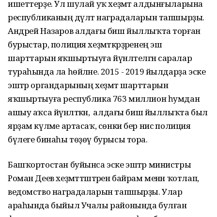
ишеттерҙе. Ул шулай уҡ хеҙмәт алдынғыларына
республиканың дәүләт наградаларын тапшырҙы.
Андрей Назаров алдағы биш йыллыҡта торған
бурыстар, полиция хеҙмәткәрҙәренең эш
шарттарын яҡшыртыуға йүнәлтелгән саралар
тураһында ла һөйләне. 2015 - 2019 йылдарҙа эске
эштәр органдарының хеҙмәт шарттарын
яҡшыртыуға республика 763 миллион һумдан
ашыу аҡса йүнәлткән, ә алдағы биш йыллыҡта был
ярҙам күләме артасаҡ, сөнки бер нисә полиция
бүлеге бинаһы төҙөү бурысы тора.
Башҡортостан буйынса эске эштәр министры
Роман Деев хеҙмәттәштәрен байрам менән ҡотлап,
ведомство наградаларын тапшырҙы. Улар
араһында быйыл Учалы районында булған