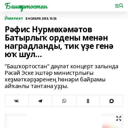
Башҡортостан
Йәмғиәт
8 НОЯБРЯ 2019, 15:55
Рәфис Нурмөхәмәтов
Батырлыҡ ордены менән
наградланды, тик үҙе генә
юҡ шул...
"Башҡортостан" дәүләт концерт залында
Рәсәй Эске эштәр министрлығы
хеҙмәткәрҙәренең һөнәри байрамы
айҡанлы тантана уҙҙы.