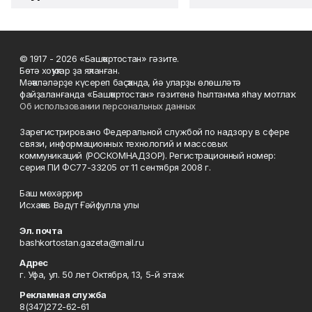
© 1917 - 2026 «Башҡортостан» гәзите.
Бөтә хоҡуҡтар ҙа яҡланған.
Мәҡәләләрҙе күсереп баҫҡанда, йә уларҙы өлөшләтә
файҙаланғанда «Башҡортостан» гәзитенә һылтанма яһау мотлаҡ.
Об использовании персональных данных
Зарегистрировано Федеральной службой по надзору в сфере
связи, информационных технологий и массовых
коммуникаций (РОСКОМНАДЗОР). Регистрационный номер:
серия ПИ ФС77-33205 от 11 сентября 2008 г.
Баш мөхәррир
Исхаҡов Вәдүт Ғәйфулла улы
Эл. почта
bashkortostan.gazeta@mail.ru
Адрес
г. Уфа, ул. 50 лет Октября, 13, 5-й этаж
Рекламная служба
8(347)272-62-61