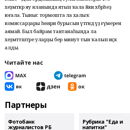
хеҙмәткәр яу яланында ятып ҡала йәки хәбәрһеҙ
юғала. Тыныс тормошта ла халыҡ
комиссарҙары һөнәри бурысын үтәгәндә үҙ ғүмерен
аямай. Был байрам тантанаһында ла
хеҙмәттәштәре уларҙы бер минут тын ҡалып иҫкә
алды.
Читайте нас
Партнеры
Фотобанк
Рубрика "Еда и
журналистов РБ
напитки"