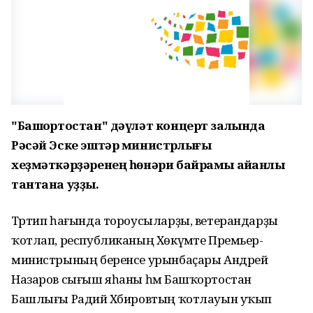
"Башҡортостан" дәүләт концерт залында
Рәсәй Эске эштәр министрлығы
хеҙмәткәрҙәренең һөнәри байрамы айҡанлы
тантана уҙҙы.
Тәртип һағында тороусыларҙы, ветерандарҙы
ҡотлап, республиканың Хөкүмәте Премьер-
министрының беренсе урынбаҫары Андрей
Назаров сығыш яһаны һәм Башҡортостан
Башлығы Радий Хәбировтың ҡотлауын уҡып