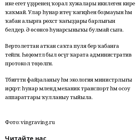
ике егет үҙҙәренең ҡорал хужалары икәнлеген кире
ҡаҡмай. Улар һунар итеү ҡағиҙәһен боҙмауын һәм
ҡабан алырға рөхсәт ҡағыҙҙары барлығын
белдерә. Ә өсөнсө һунарсыныҡы булмай сыға.
Вертолеттан атҡан саҡта пуля бер ҡабанға
тейгән. Һөҙөмтәлә был өсәүгә ҡарата административ
протокол төҙөлгән.
Тәбиғәттән файҙаланыу һәм экология министрлығы
иҫкәртә: һунар мәлендә механик транспорт һәм осоу
аппараттары ҡулланыу тыйыла.
Фото: vingraving.ru
Читайте нас