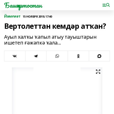
Башҡортостан
Йәмғиәт
15 НОЯБРЯ 2019, 17:40
Вертолеттан кемдәр атҡан?
Ауыл халҡы ҡапыл атыу тауыштарын
ишетеп ғәжәпкә ҡала...