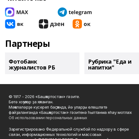
Партнеры
Фотобанк
Рубрика "Еда и
журналистов РБ
напитки"
© 1917 - 2026 «Башҡортостан» гәзите.
Бөтә хоҡуҡтар ҙа яҡланған.
Мәҡәләләрҙе күсереп баҫҡанда, йә уларҙы өлөшләтә
файҙаланғанда «Башҡортостан» гәзитенә һылтанма яһау мотлаҡ.
Об использовании персональных данных
Зарегистрировано Федеральной службой по надзору в сфере
связи, информационных технологий и массовых