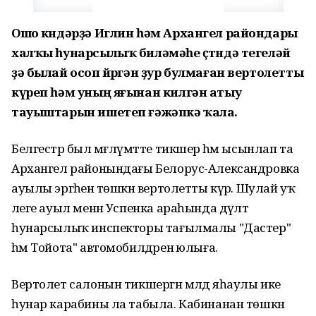
Ошо көндәрҙә Иглин һәм Архангел райондары
халҡы һунарсылыҡ биләмәһе өҫтөндә тегеләй
ҙә былай осоп йөрөгән ҙур булмаған вертолетты
күреп һәм уның яғынан килгән атыу
тауыштарын ишетеп ғәжәпкә ҡала.
Белгестәр был мәғлүмәтте тикшерә һәм ысынлап та
Архангел районындағы Белорус-Александровка
ауылы эргәһенә төшкән вертолетты күрә. Шулай уҡ
әлеге ауыл менән Успенка араһында дәүләт
һунарсылыҡ инспекторы тағылмалы "Дастер"
һәм Тойота" автомобилдәренә юлыға.
Вертолет салонын тикшергән мәлдә яһаулы ике
һунар карабины ла табыла. Кабинанан төшкән