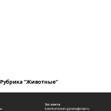
Рубрика "Животные"
Эл. почта
лы
bashkortostan.gazeta@mail.ru