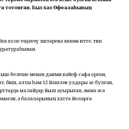
а тотонған. Был хәл Өфө ҡалаһының
ға холоҡ төҙәтеү эштәренә хөкөм итте, тип
куратураһынан.
ныш-белеше менән даими кәйеф-сафа ҡорған,
үрт, биш, алты һәм 12 йәшлек улдары ас булған,
арттарҙа малайҙар йыш ауырыған, әммә әсә
ләмәгән, ә балаларының хатта йоҡларға