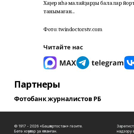
Хәҙер иһә малайҙарҙы балалар йорто
танымаған...
Фото: twindoctorstv.com
Читайте нас
Партнеры
Фотобанк журналистов РБ
© 1917 - 2026 «Башҡортостан» гәзите.
Зарегист
Бөтә хоҡуҡтар ҙа яҡланған.
надзору 