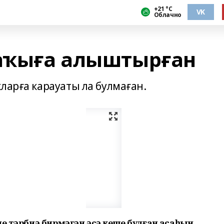
+21 °С
VK
Облачно
раҡыға алыштырған
ларға карауаты ла булмаған.
е тәрбиә бирмәгән әсә кеше булған аҡсаһын