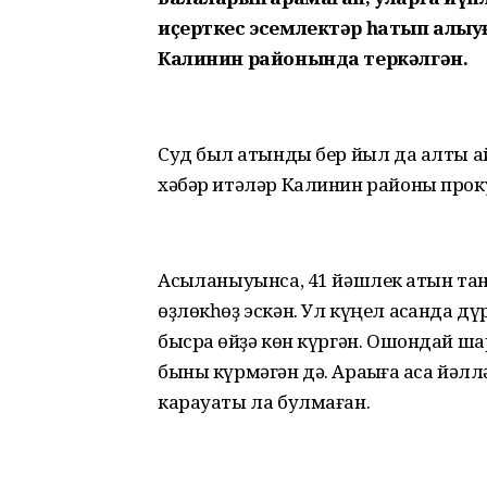
иҫерткес эсемлектәр һатып алыуғ
Калинин районында теркәлгән.
Суд был ҡатынды бер йыл да алты ай
хәбәр итәләр Калинин районы про
Асыҡланыуынса, 41 йәшлек ҡатын та
өҙлөкһөҙ эскән. Ул күңел асҡанда д
бысраҡ өйҙә көн күргән. Ошондай ш
быны күрмәгән дә. Араҡыға аҡса йәл
карауаты ла булмаған.