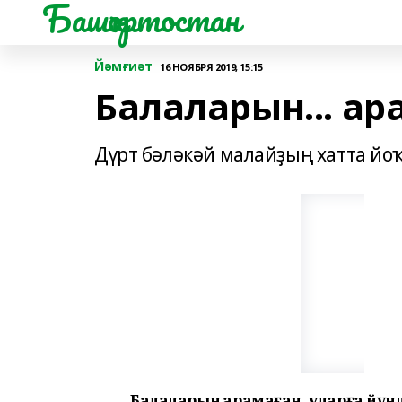
Башҡортостан
Йәмғиәт
16 НОЯБРЯ 2019, 15:15
Балаларын... а
Дүрт бәләкәй малайҙың хатта йоҡ
Балаларын ҡарамаған, уларға йүнл