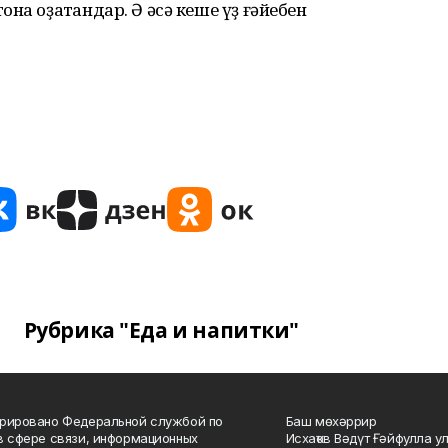
на оҙатҡандар. Ә әсә кеше үҙ ғәйебен
Рубрика "Еда и напитки"
рировано Федеральной службой по
Баш мөхәррир
в сфере связи, информационных
Исхаҡов Вәдүт Ғәйфулла у