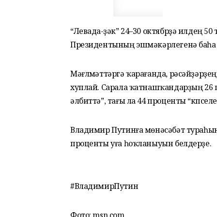
“Левада-үҙәк” 24–30 октябрҙә илдең 5
Президентының эшмәкәрлегенә баһа
Мәғлүмәттәргә ҡарағанда, рәсәйҙәрҙ
хуплай. Сарала ҡатнашҡандарҙың 26 
әлбиттә”, тағы ла 44 проценты “күпсел
Владимир Путинға мөнәсәбәт тураһында
проценты уға һоҡланыуын белдерҙе.
#ВладимирПутин
Фото: msn.com