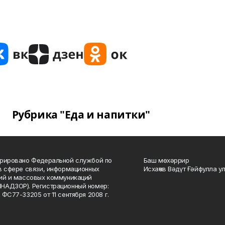
Рубрика "Еда и напитки"
рировано Федеральной службой по
Баш мөхәррир
в сфере связи, информационных
Исхаҡов Вәдүт Ғәйфулла у
ий и массовых коммуникаций
НАДЗОР). Регистрационный номер:
 ФС77-33205 от 11 сентября 2008 г.