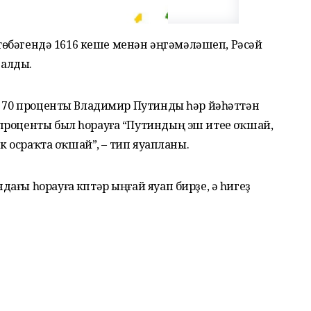
0 төбәгендә 1616 кеше менән әңгәмәләшеп, Рәсәй
 алды.
ең 70 проценты Владимир Путинды һәр йәһәттән
проценты был һорауға “Путиндың эш итеүе оҡшай,
ек осраҡта оҡшай”, – тип яуапланы.
ғы һорауға күптәр ыңғай яуап бирҙе, ә һигеҙ