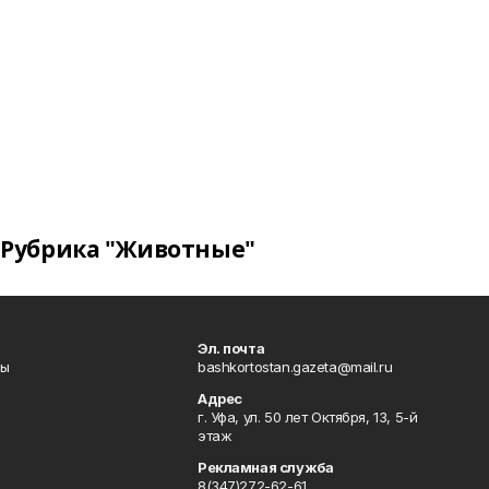
Рубрика "Животные"
Эл. почта
лы
bashkortostan.gazeta@mail.ru
Адрес
г. Уфа, ул. 50 лет Октября, 13, 5-й
этаж
Рекламная служба
8(347)272-62-61