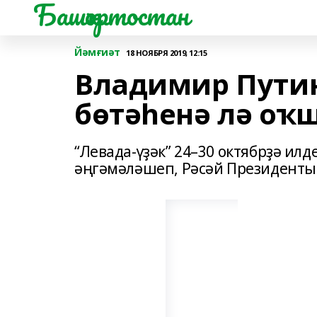
Башҡортостан
Йәмғиәт
18 НОЯБРЯ 2019, 12:15
Владимир Пути
бөтәһенә лә о
“Левада-үҙәк” 24–30 октябрҙә ил
әңгәмәләшеп, Рәсәй Президенты