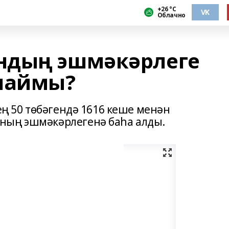
+26 °С
VK
Облачно
ндың эшмәкәрлеге
ҡшаймы?
дең 50 төбәгендә 1616 кеше менән
ның эшмәкәрлегенә баһа алды.