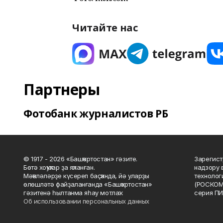
Читайте нас
Партнеры
Фотобанк журналистов РБ
© 1917 - 2026 «Башҡортостан» гәзите.
Зарегист
Бөтә хоҡуҡтар ҙа яҡланған.
надзору 
Мәҡәләләрҙе күсереп баҫҡанда, йә уларҙы
технолог
өлөшләтә файҙаланғанда «Башҡортостан»
(РОСКОМ
гәзитенә һылтанма яһау мотлаҡ.
серия ПИ
Об использовании персональных данных