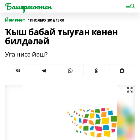
Башҡортостан
Йәмғиәт
18 НОЯБРЯ 2019, 13:00
Ҡыш бабай тыуған көнөн
билдәләй
Уға нисә йәш?