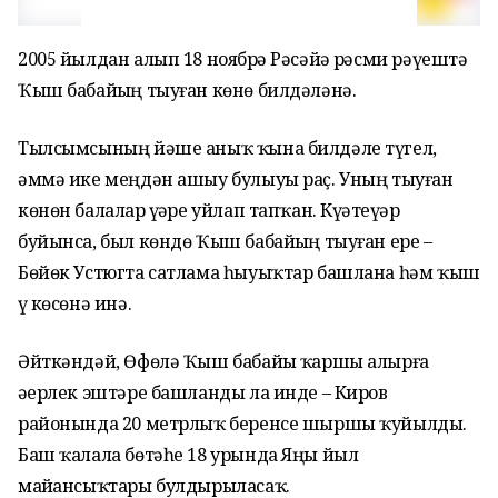
2005 йылдан алып 18 ноябрҙә Рәсәйҙә рәсми рәүештә
Ҡыш бабайҙың тыуған көнө билдәләнә.
Тылсымсының йәше аныҡ ҡына билдәле түгел,
әммә ике меңдән ашыу булыуы раҫ. Уның тыуған
көнөн балалар үҙҙәре уйлап тапҡан. Күҙәтеүҙәр
буйынса, был көндө Ҡыш бабайҙың тыуған ере –
Бөйөк Устюгта сатлама һыуыҡтар башлана һәм ҡыш
үҙ көсөнә инә.
Әйткәндәй, Өфөлә Ҡыш бабайҙы ҡаршы алырға
әҙерлек эштәре башланды ла инде – Киров
районында 20 метрлыҡ беренсе шыршы ҡуйылды.
Баш ҡалала бөтәһе 18 урында Яңы йыл
майҙансыҡтары булдырыласаҡ.