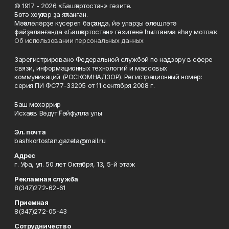
© 1917 - 2026 «Башҡортостан» гәзите.
Бөтә хоҡуҡтар ҙа яҡланған.
Мәҡәләләрҙе күсереп баҫҡанда, йә уларҙы өлөшләтә
файҙаланғанда «Башҡортостан» гәзитенә һылтанма яһау мотлаҡ.
Об использовании персональных данных
Зарегистрировано Федеральной службой по надзору в сфере
связи, информационных технологий и массовых
коммуникаций (РОСКОМНАДЗОР). Регистрационный номер:
серия ПИ ФС77-33205 от 11 сентября 2008 г.
Баш мөхәррир
Исхаҡов Вәдүт Ғәйфулла улы
Эл. почта
bashkortostan.gazeta@mail.ru
Адрес
г. Уфа, ул. 50 лет Октября, 13, 5-й этаж
Рекламная служба
8(347)272-62-61
Приемная
8(347)272-05-43
Сотрудничество