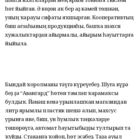
һөт йыйған. Ә көҙөн аҡ бер аҙ кәмей төшкән,
уның ҡарауы сифаты яҡшырған. Кооперативтың
биш ағзаһының продукцияһы, башҡа шәхси
хужалыҡтарҙан айырмалы, айырым һауыттарға
йыйыла.
Бындай ҡоролманы тәүгә күреүебеҙ. Шуға күрә
беҙ ҙә “Авангард” һөтөн тәмләп ҡарамаҡсы
булдыҡ. Йәнәш кенә урынлаш­ҡан магазиндан
литр ярымлы пластик шешә алып, махсус
урынға ике, биш, ун һумлыҡ тәңкәләрҙе
төшөрөүгә, автомат һауытыбыҙҙы тултырып та
ҡуйҙы. Стаканға ҡойоп, һөт эсәбеҙ. Таҙа ауыл