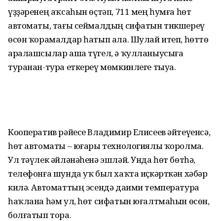
үҙҙәренең аҡсаһын өҫтәп, 711 мең һумға һөт
автоматы, тағы сеймалдың сифатын тикшереү
өсөн ҡорамалдар һатып ала. Шулай итеп, һөттө
аралашсылар аша түгел, ә ҡулланыусыға
туранан-тура еткереү мөмкинлеге тыуа.
Кооператив рәйесе Владимир Елисеев әйтеүенсә,
һөт автоматы – юғары технологиялы ҡоролма.
Ул тәүлек әйләнәһенә эшләй. Унда һөт бөтһә,
телефонға шунда уҡ был хаҡта иҫкәрткән хәбәр
килә. Автоматтың эсендә даими температура
һаҡлана һәм ул, һөт сифатын юғалтмаһын өсөн,
болғатып тора.