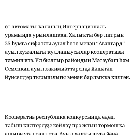
Һөт автоматы ҡаланың Интернациональ
урамында урынлашҡан. Халыҡты бер литрын
35 һумға сифатлы ауыл һөтө менән “Авангард”
ауыл хужалығы ҡулланыусылар кооперативы
тәьмин итә. Ул былтыр райондың Мәтәүбаш һәм
Семенкин ауыл хакимиәттәрендә йәшәгән
йүнселдәр тырышлығы менән барлыҡҡа килгән.
Кооператив республика конкурсында еңеп,
табыш килтереүҙе көйләү проектын тормошҡа
ашырыуға грант ота. Ауыл халҡы шуға йәнә