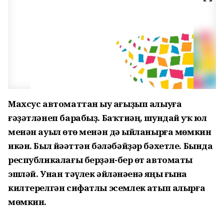
Махсус автоматтан һыу ағыҙып алыуға
ғәҙәтләнеп барабыҙ. Баҡтиһәң, шундай уҡ юл
менән ауыл һөтө менән дә һыйланырға мөмкин
икән. Был йәһәттән бәләбәйҙәр бәхетле. Бында
республикалағы берҙән-бер һөт автоматы
эшләй. Унан тәүлек әйләнәһенә яңы ғына
килтерелгән сифатлы эсемлек һатып алырға
мөмкин.