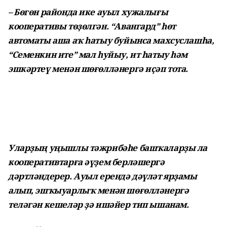
– Бөгөн районда ике ауыл хужалығы
кооперативы төҙөлгән. “Авангард” һөт
автоматы аша аҡ һатыу буйынса махсуслашһа,
“Семенкин ите” мал һуйыу, ит һатыу һәм
эшкәртеү менән шөғөлләнергә иҫәп тота.
Уларҙың уңышлы тәжрибәһе башҡаларҙы ла
кооперативтарға әүҙем берләшергә
дәртләндерер. Ауыл ерендә дәүләт ярҙамы
алып, эшҡыуарлыҡ менән шөғөлләнергә
теләгән кешеләр ҙә ишәйер тип ышанам.