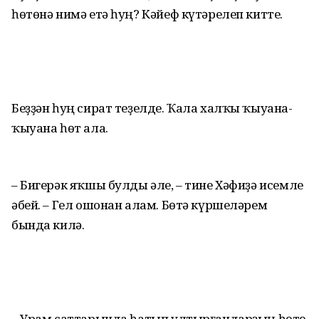
һөтөнә нимә етә һуң? Кәйеф күтәрелеп китте.
Беҙҙән һуң сират теҙелде. Ҡала халҡы ҡыуана-
ҡыуана һөт ала.
– Бигерәк яҡшы булды әле, – тине Хәфиҙә исемле
әбей. – Гел ошонан алам. Бөтә күршеләрем
бында килә.
– Урам саттарында һатып ултырған­дарҙың һөтө