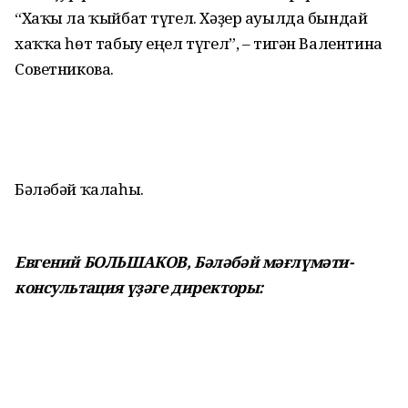
“Хаҡы ла ҡыйбат түгел. Хәҙер ауылда бындай
хаҡҡа һөт табыу еңел түгел”, – тигән Валентина
Советникова.
Бәләбәй ҡалаһы.
Евгений БОЛЬШАКОВ, Бәләбәй мәғлүмәти-
консультация үҙәге директоры: