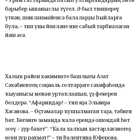
барыбер ышаныслы түгел. Ә был тикшереү
үткән, шикләнмәйенсә балаларҙы һыйларға
була, – тип уны йөпләне ике сабый тәрбиәләгән
йәш әсә.
Халыҡ район хакимиәте башлығы Азат
Сәхәбиевтең социаль селтәрҙәге сәхифә­һен­дә
ҡыуанысы менән уртаҡлашып, үҙ фекерен
белдерә. “Афариндар! – тип яҙа Эльвира
Хәсәнова. – Өҫтәмәләр ҡушылмаған таҙа, тәбиғи
һөт. Бөгөнгө заманда ҡала ерендә ошондай һөт
эсеү – ҙур бәхет”. “Ҡала халҡын хәстәрләгәнегеҙ
өсөн ҙур рәхмәт!” – ти Валентина Юферова.