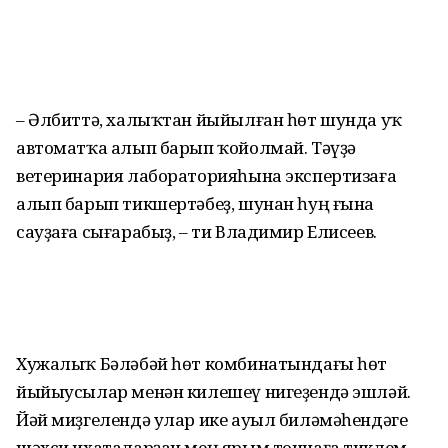
– Әлбиттә, халыҡтан йыйылған һөт шунда уҡ
автоматҡа алып барып ҡойолмай. Тәүҙә
ветеринария лабораторияһына экспертизаға
алып барып тикшертәбеҙ, шунан һуң ғына
сауҙаға сығарабыҙ, – ти Владимир Елисеев.
Хужалыҡ Бәләбәй һөт комбинатындағы һөт
йыйыусылар менән килешеү нигеҙендә эшләй.
Йәй миҙгелендә улар ике ауыл биләмәһендәге
шәхси ихаталарҙан мең ярым тоннаға тиклем