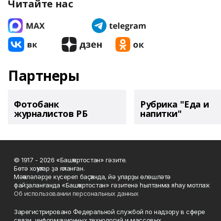
Читайте нас
Партнеры
Фотобанк
Рубрика "Еда и
журналистов РБ
напитки"
© 1917 - 2026 «Башҡортостан» гәзите.
Бөтә хоҡуҡтар ҙа яҡланған.
Мәҡәләләрҙе күсереп баҫҡанда, йә уларҙы өлөшләтә
файҙаланғанда «Башҡортостан» гәзитенә һылтанма яһау мотлаҡ.
Об использовании персональных данных
Зарегистрировано Федеральной службой по надзору в сфере
связи, информационных технологий и массовых