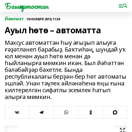
Башҡортостан
Йәмғиәт
19 НОЯБРЯ 2019, 11:58
Ауыл һөтө – автоматта
Махсус автоматтан һыу ағыҙып алыуға
ғәҙәтләнеп барабыҙ. Баҡтиһәң, шундай уҡ
юл менән ауыл һөтө менән дә
һыйланырға мөмкин икән. Был йәһәттән
бәләбәйҙәр бәхетле. Бында
республикалағы берҙән-бер һөт автоматы
эшләй. Унан тәүлек әйләнәһенә яңы ғына
килтерелгән сифатлы эсемлек һатып
алырға мөмкин.