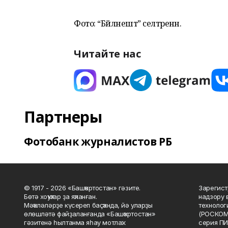
Фото: “Бәйләнештә” селтәренән.
Читайте нас
Партнеры
Фотобанк журналистов РБ
© 1917 - 2026 «Башҡортостан» гәзите.
Зарегист
Бөтә хоҡуҡтар ҙа яҡланған.
надзору 
Мәҡәләләрҙе күсереп баҫҡанда, йә уларҙы
технолог
өлөшләтә файҙаланғанда «Башҡортостан»
(РОСКОМ
гәзитенә һылтанма яһау мотлаҡ.
серия ПИ