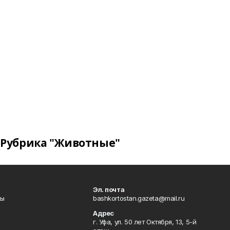
Рубрика "Животные"
Эл. почта
лы
bashkortostan.gazeta@mail.ru
Адрес
г. Уфа, ул. 50 лет Октября, 13, 5-й