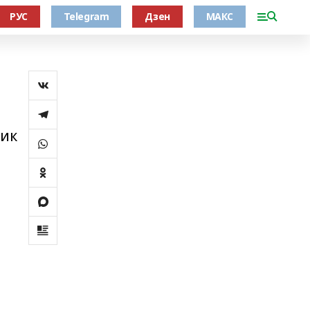
РУС
Telegram
Дзен
МАКС
ник