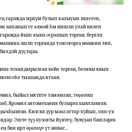
ттең гаражда мәрхүм булып ҡалыуын ишетеп,
ан ышанып етә алмай һәм нишләп улай килеп
 гаражда йыш ҡына осрашып торған, бергәләп
т, машина эшләп торғанда тонсоғорға мөмкин тип,
илдәләй дуҫтары.
шина тоҡандырылған көйө торған, безины янып
ә, икенсеһе тышында ятҡан.
ромил, быйыл мәктәпте тамамлап, төҙөлөш
ораб, Яромил автомеханик булырға хыялланған.
ыҡһынған. Киләсәккә ҙур маҡсаттар ҡуйып, ошо уҡ
дар. Эште тәүҙә кузовты йүнәтеү, буяуҙан башларға
ең бик иртә өҙөлөүе үтә аяныс...