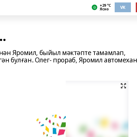
+29 °С
VK
Ясно
.
менән Яромил, быйыл мәктәпте тамамлап,
ән булған. Олег- прораб, Яромил автомеха