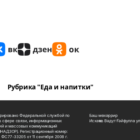
Рубрика "Еда и напитки"
рировано Федеральной службой по
Баш мөхәррир
в сфере связи, информационных
Исхаҡов Вәдүт Ғәйфулла у
ий и массовых коммуникаций
НАДЗОР). Регистрационный номер:
 ФС77-33205 от 11 сентября 2008 г.