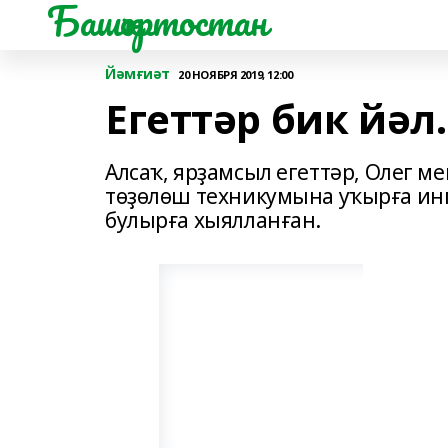
Башҡортостан
Йәмғиәт
20 НОЯБРЯ 2019, 12:00
Егеттәр бик йәл..
Алсаҡ, ярҙамсыл егеттәр, Олег 
төҙөлөш техникумына уҡырға инг
булырға хыялланған.