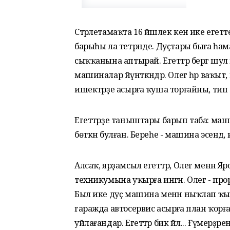
Стәрлетамаҡта 16 йәшлек кенә ике еге
барыһы ла тетрәнде. Дуҫтары быға һам
сыҡҡанына аптырай. Егеттәр бергә шул
машиналар йүнәткәндәр. Олег һәр ваҡы
ишектәрҙе асырға ҡуша торғайны, тип б
Егеттәрҙе таныштары барып таба: ма
бөткән булған. Береһе - машина эсенд
Алсаҡ, ярҙамсыл егеттәр, Олег менән Я
техникумына уҡырға ингән. Олег - пр
Был ике дуҫ машина менән ныҡлап ҡыҙ
гаражда автосервис асырға план ҡорған
уйлағандар. Егеттәр бик йәл... Ғүмерҙәрен