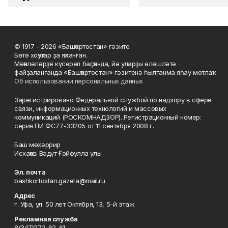
© 1917 - 2026 «Башҡортостан» гәзите.
Бөтә хоҡуҡтар ҙа яҡланған.
Мәҡәләләрҙе күсереп баҫҡанда, йә уларҙы өлөшләтә
файҙаланғанда «Башҡортостан» гәзитенә һылтанма яһау мотлаҡ.
Об использовании персональных данных
Зарегистрировано Федеральной службой по надзору в сфере
связи, информационных технологий и массовых
коммуникаций (РОСКОМНАДЗОР). Регистрационный номер:
серия ПИ ФС77-33205 от 11 сентября 2008 г.
Баш мөхәррир
Исхаҡов Вәдүт Ғәйфулла улы
Эл. почта
bashkortostan.gazeta@mail.ru
Адрес
г. Уфа, ул. 50 лет Октября, 13, 5-й этаж
Рекламная служба
8(347)272-62-61