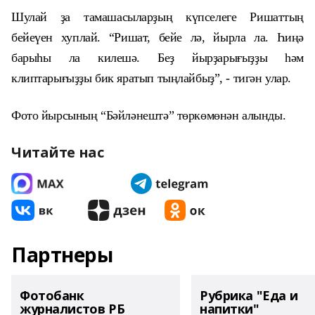
Шулай ҙа тамашасыларҙың күпселеге Ришаттың
бейеүен хуплай. “Ришат, бейе лә, йырла ла. Һиңә
барыһы ла килешә. Беҙ йырҙарығыҙҙы һәм
клиптарығыҙҙы бик яратып тыңлайбыҙ”, - тигән улар.
Фото йырсының “Бәйләнештә” төркөмөнән алынды.
Читайте нас
Партнеры
Фотобанк
Рубрика "Еда и
журналистов РБ
напитки"