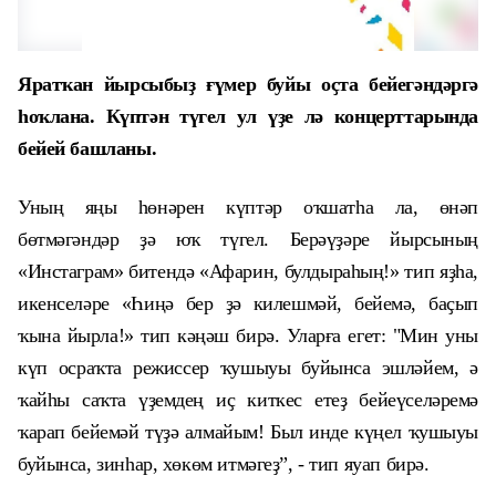
Яратҡан йырсыбыҙ ғүмер буйы оҫта бейегәндәргә
һоҡлана. Күптән түгел ул үҙе лә концерттарында
бейей башланы.
Уның яңы һөнәрен күптәр оҡшатһа ла, өнәп
бөтмәгәндәр ҙә юҡ түгел. Берәүҙәре йырсының
«Инстаграм» битендә «Афарин, булдыраһың!» тип яҙһа,
икенселәре «Һиңә бер ҙә килешмәй, бейемә, баҫып
ҡына йырла!»
тип кәңәш бирә. Уларға егет: "Мин уны
күп осраҡта режиссер ҡушыуы буйынса эшләйем, ә
ҡайһы саҡта үҙемдең иҫ киткес етеҙ бейеүселәремә
ҡарап бейемәй түҙә алмайым! Был инде күңел ҡушыуы
буйынса, зинһар, хөкөм итмәгеҙ”, - тип яуап бирә.