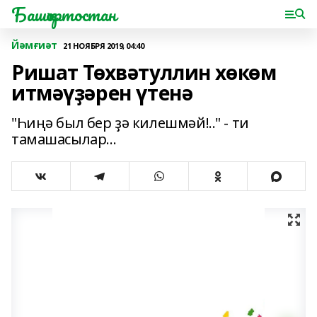
Башҡортостан
Йәмғиәт
21 НОЯБРЯ 2019, 04:40
Ришат Төхвәтуллин хөкөм
итмәүҙәрен үтенә
"Һиңә был бер ҙә килешмәй!.." - ти
тамашасылар...