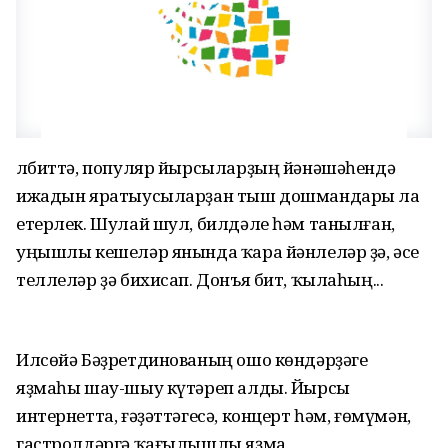
Әлбиттә, популяр йырсыларҙың йәнәшәһендә
ижадын яратыусыларҙан тыш дошмандары ла
етерлек. Шулай шул, билдәле һәм танылған,
уңышлы кешеләр янында ҡара йәнлеләр ҙә, әсе
теллеләр ҙә бихисап. Донъя бит, ҡылаһың...
Илсөйә Бәҙретдинованың ошо көндәрҙәге
яҙмаһы шау-шыу күтәреп алды. Йырсы
интернетта, ғәҙәттәгесә, концерт һәм, ғөмүмән,
гастролдәргә ҡағылышлы яҙма