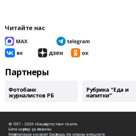
Читайте нас
Партнеры
Фотобанк
Рубрика "Еда и
журналистов РБ
напитки"
© 1917 - 2026 «Башҡортостан» гәзите.
Бөтә хоҡуҡтар ҙа яҡланған.
Мәҡәләләрҙе күсереп баҫҡанда, йә уларҙы өлөшләтә