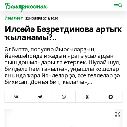
Башҡортостан
Йәмғиәт
22 НОЯБРЯ 2019, 10:30
Илсөйә Бәҙретдинова артыҡ
ҡыланамы?..
Әлбиттә, популяр йырсыларҙың
йәнәшәһендә ижадын яратыусыларҙан
тыш дошмандары ла етерлек. Шулай шул,
билдәле һәм танылған, уңышлы кешеләр
янында ҡара йәнлеләр ҙә, әсе теллеләр ҙә
бихисап. Донъя бит, ҡылаһың...