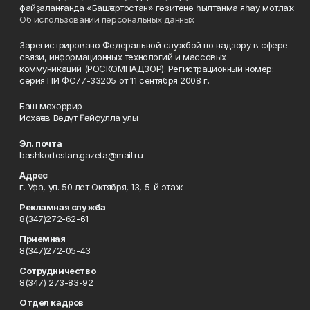
файҙаланғанда «Башҡортостан» гәзитенә һылтанма яһау мотлаҡ.
Об использовании персональных данных
Зарегистрировано Федеральной службой по надзору в сфере
связи, информационных технологий и массовых
коммуникаций (РОСКОМНАДЗОР). Регистрационный номер:
серия ПИ ФС77-33205 от 11 сентября 2008 г.
Баш мөхәррир
Исхаҡов Вәдүт Ғәйфулла улы
Эл. почта
bashkortostan.gazeta@mail.ru
Адрес
г. Уфа, ул. 50 лет Октября, 13, 5-й этаж
Рекламная служба
8(347)272-62-61
Приемная
8(347)272-05-43
Сотрудничество
8(347) 273-83-92
Отдел кадров