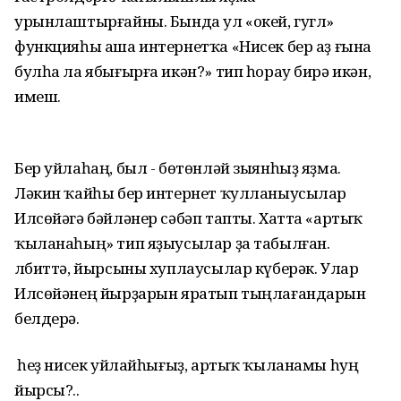
урынлаштырғайны. Бында ул «окей, гугл»
функцияһы аша интернетҡа «Нисек бер аҙ ғына
булһа ла ябығырға икән?» тип һорау бирә икән,
имеш.
Бер уйлаһаң, был - бөтөнләй зыянһыҙ яҙма.
Ләкин ҡайһы бер интернет ҡулланыусылар
Илсөйәгә бәйләнер сәбәп тапты. Хатта «артыҡ
ҡыланаһың» тип яҙыусылар ҙа табылған.
Әлбиттә, йырсыны хуплаусылар күберәк. Улар
Илсөйәнең йырҙарын яратып тыңлағандарын
белдерә.
Ә һеҙ нисек уйлайһығыҙ, артыҡ ҡыланамы һуң
йырсы?..