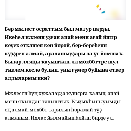
Бер мәжлестә осраттым был матур парҙы.
Икеһе лә илленән уҙған апай менән ағай йәштәр
кеүек етәкләшеп кенә йөрөй, бер-береһенән
күҙҙәрен алмай, аралашыуҙары ла үтә йомшаҡ.
Былар әллә яңы ҡауышҡан, әллә мөхәббәттәре шул
тиклем көслө булып, уны ғүмер буйына еткерә
алдылармы икән?
Мәжлестән һуң хужаларҙа ҡунырға ҡалып, апай
менән яҡындан таныштыҡ. Ҡыҙыҡһыныуымды
еңә алмай, мөхәббәт тарихын һорамай түҙә
алманым. Ихлас йылмайып һөйләп бирҙе ул.