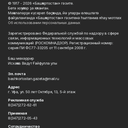
© 1917 - 2026 «Башҡортостан» гәзите.
Бөтә хоҡуҡтар ҙа яҡланған.
Мәҡәләләрҙе күсереп баҫҡанда, йә уларҙы өлөшләтә
файҙаланғанда «Башҡортостан» гәзитенә һылтанма яһау мотлаҡ.
Об использовании персональных данных
Зарегистрировано Федеральной службой по надзору в сфере
связи, информационных технологий и массовых
коммуникаций (РОСКОМНАДЗОР). Регистрационный номер:
серия ПИ ФС77-33205 от 11 сентября 2008 г.
Баш мөхәррир
Исхаҡов Вәдүт Ғәйфулла улы
Эл. почта
bashkortostan.gazeta@mail.ru
Адрес
г. Уфа, ул. 50 лет Октября, 13, 5-й этаж
Рекламная служба
8(347)272-62-61
Приемная
8(347)272-05-43
Сотрудничество