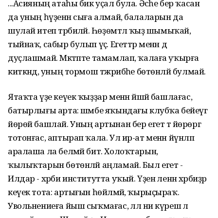
...Асияның атаһы бик уҫал була. Әсәһе бер ҡасан
да уның һүҙенән сыға алмай, балаларын да
шулай итеп тәрбиәләй. Һөҙөмтәлә ҡыҙ шымыҡай,
тыйнаҡ, сабыр булып үҫә. Егеттәр менән дә
дуҫлашмай. Мәктәпте тамамлап, ҡалаға уҡырға
киткәндә, уның тормош тәжрибәһе бөтөнләй булмай.
Ятаҡта үҙе кеүек ҡыҙҙар менән йәшәй башлағас,
батырлығы арта: шәмбе яҡындағы клубҡа бейеүгә
йөрөй башлай. Уның артынан бер егет тә йөрөргә
тотонғас, аптырап ҡала. Ул ир-ат менән йүнләп
аралаша ла белмәй бит. Холоҡтарын,
ҡылыҡтарын бөтөнләй аңламай. Был егет -
Илдар - хәрби институтта уҡый. Үҙен әленән хәрбиҙәр
кеүек тота: артығын һөйләмәй, ҡырыҫыраҡ.
Увольнениеға йыш сыҡмағас, әллә ни күрешә лә