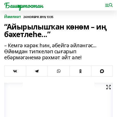
Башҡортостан
Йәмғиәт
24 НОЯБРЯ 2019, 13:35
“Айырылышҡан көнөм – иң
бәхетлеһе...”
– Кемгә кәрәк һин, әбейгә әйләнгәс...
Өйөмдән типкеләп сығарып
ебәрмәгәнемә рәхмәт әйт әле!