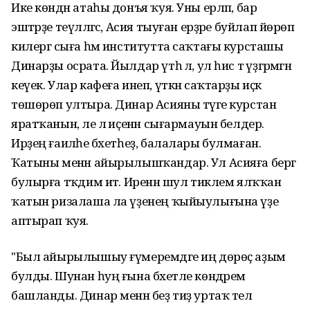
Ике көндән атаһы донъя ҡуя. Уны ерләп, бар
эштәрҙе теүәлләгәс, Асия тыуған ерҙәре буйлап йөрөп
килергә сыға һәм институтта саҡтағы курсташы
Динарҙы осрата. Йылдар үтһә лә, ул һис тә үҙгәрмәгән
кеүек. Улар кафеға инеп, үткән саҡтарҙы иҫкә
төшөрөп ултыра. Динар Асияны тәүге курстан
яратҡанын, әле лә иҫенән сығармауын белдерә.
Ирҙең ғаиләһе бәхетһеҙ, балалары булмаған.
Ҡатыны менән айырылышҡандар. Ул Асияға бергә
булырға тәҡдим итә. Иренән шул тиклем ялҡҡан
ҡатын ризалаша ла үҙенең ҡыйыулығына үҙе
аптырап ҡуя.
"Был айырылышыу ғүмеремдәге иң дөрөҫ аҙым
булды. Шунан һуң ғына бәхетле көндәрем
башланды. Динар менән беҙ тиҙ уртаҡ тел