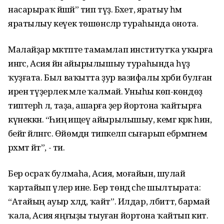
насарыраҡ йәшәй” тип түҙә. Бәхет, яратыу һәм
яратылыу кеүек төшөнсәләр тураһында онота.
Малайҙар мәктәпте тамамлап институтҡа уҡырға
ингәс, Асия йәнә айырылышыу тураһында һүҙ
ҡуҙғата. Был ваҡытта ҙур вазифалы хәрби булған
иренә түҙерлек әмәле ҡалмай. Уныһы көпә-көндөҙ
типтерһә лә, таҙа, ашарға әҙер йортона ҡайтырға
күнеккән. “Һиңә ищеү айырылышыу, кемгә кәрәк һин,
әбейгә әйләнгәс. Өйөмдән типкеләп сығарып ебәрмәгәнемә
рәхмәт әйт”, - ти.
Бер осраҡ булмаһа, Асия, моғайын, шулай
ҡартайып үлер ине. Бер төндә әсәһе шылтырата:
“Атайың ауыр хәлдә, ҡайт”. Илдар, әлбиттә, бармай
ҡала, Асия яңғыҙы тыуған йортона ҡайтып китә.