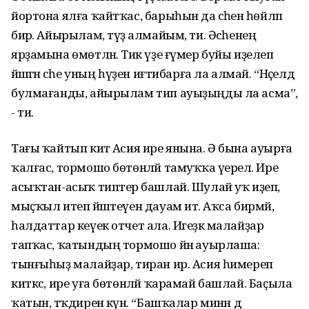
йортона ялға ҡайтҡас, барыһын да әсәһенә һөйләп
бирә. Айырылам, түҙә алмайым, ти. Әсәһенең
ярҙамына өмөтләнә. Тик үҙе ғүмер буйы иҙелеп
йәшәгән әсәһе уның һүҙен иғтибарға ла алмай. “Нәҫелдә
булмағанды, айырылам тип ауыҙыңды ла асма”,
­- ти.
Тағы ҡайтып китә Асия ире янына. Ә бына ауырға
ҡалғас, тормошо бөтөнләй тамуҡҡа әүерелә. Ире
асыҡтан-асыҡ типтерә башлай. Шулай уҡ иҙеп,
мыҫҡыл итеп йәшәтеүен дауам итә. Аҡса бирмәй,
һалдаттар кеүек отчет ала. Игеҙәк малайҙар
тапҡас, ҡатындың тормошо йәнә ауырлаша:
тынғыһыҙ малайҙар, тиран ир. Асия һимереп
киткәс, ире уға бөтөнләй ҡарамай башлай. Баҫыла
ҡатын, тәҡдиренә күнә. “Башҡалар минән дә