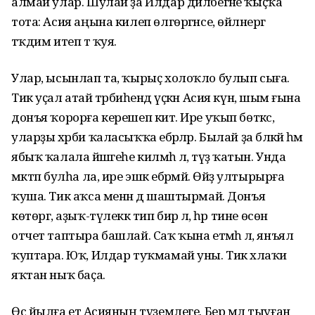
алмай улар. Шулай ҙа Илдар дилбегәне ҡыҫҡа
тота: Асия аңына килеп өлгөргәнсе, өйләнергә
тәҡдим итеп тә ҡуя.
Улар, ысынлап та, ҡырыҫ холоҡло булып сыға.
Тик уҫал атай тәрбиәһендә үҫкән Асия күнә, шым ғына
донъя ҡорорға керешеп китә. Ире уҡып бөткәс,
уларҙы хәрби ҡаласыҡҡа ебәрәләр. Былай ҙа бәләкәй һәм
ябыҡ ҡалала йәшәгеһе килмәһә лә, түҙә ҡатын. Унда
мәктәп булһа ла, ире эшкә ебәрмәй. Өйҙә ултырырға
ҡуша. Тик аҡса менән дә шаштырмай. Донъя
көтөргә, аҙыҡ-түлеккә тип бирә лә, һәр тине өсөн
отчет таптыра башлай. Саҡ ҡына етмәһә лә, янъял
ҡуптара. Юҡ, Илдар туҡмамай уны. Тик әхлаҡи
яҡтан ныҡ баҫа.
Өс йылға етә Асияның түҙемлеге. Бер мәл тыуған