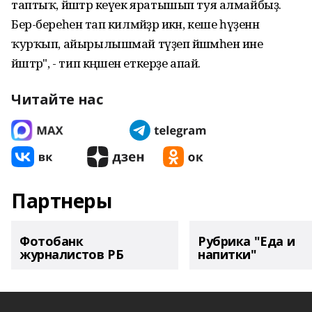
таптыҡ, йәштәр кеүек яратышып туя алмайбыҙ.
Бер-береһенә тап килмәйҙәр икән, кеше һүҙенән
ҡурҡып, айырылышмай түҙеп йәшәмәһен ине
йәштәр", - тип кәңәшен еткерҙе апай.
Читайте нас
Партнеры
Фотобанк
Рубрика "Еда и
журналистов РБ
напитки"