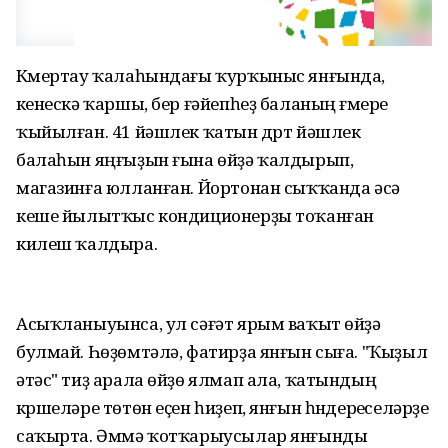
Күмертау ҡалаһындағы ҡурҡыныс янғында,
үкенескә ҡаршы, бер ғәйепһеҙ баланың ғүмере
ҡыйылған. 41 йәшлек ҡатын дүрт йәшлек
балаһын яңғыҙын ғына өйҙә ҡалдырып,
магазинға юлланған. Йортонан сыҡҡанда әсә
кеше йылытҡыс кондиционерҙы тоҡанған
килеш ҡалдыра.
Асыҡланыуынса, ул сәғәт ярым ваҡыт өйҙә
булмай. Һөҙөмтәлә, фатирҙа янғын сыға. "Ҡыҙыл
әтәс" тиҙ арала өйҙө ялмап ала, ҡатындың
күршеләре төтөн еҫен һиҙеп, янғын һүндереүселәрҙе
саҡырта. Әммә ҡотҡарыусылар янғынды