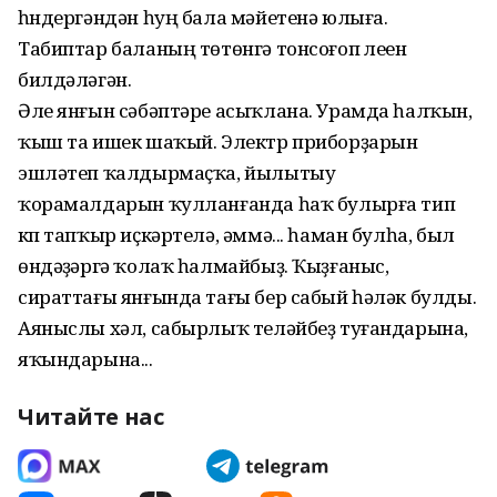
һүндергәндән һуң бала мәйетенә юлыға.
Табиптар баланың төтөнгә тонсоғоп үлеүен
билдәләгән.
Әле янғын сәбәптәре асыҡлана. Урамда һалҡын,
ҡыш та ишек шаҡый. Электр приборҙарын
эшләтеп ҡалдырмаҫҡа, йылытыу
ҡорамалдарын ҡулланғанда һаҡ булырға тип
күп тапҡыр иҫкәртелә, әммә... һаман булһа, был
өндәүҙәргә ҡолаҡ һалмайбыҙ. Ҡыҙғаныс,
сираттағы янғында тағы бер сабый һәләк булды.
Аяныслы хәл, сабырлыҡ теләйбеҙ туғандарына,
яҡындарына...
Читайте нас