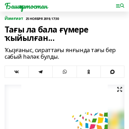
Башҡортостан
Йәмғиәт
25 НОЯБРЯ 2019, 17:30
Тағы ла бала ғүмере
ҡыйылған...
Ҡыҙғаныс, сираттағы янғында тағы бер
сабый һәләк булды.