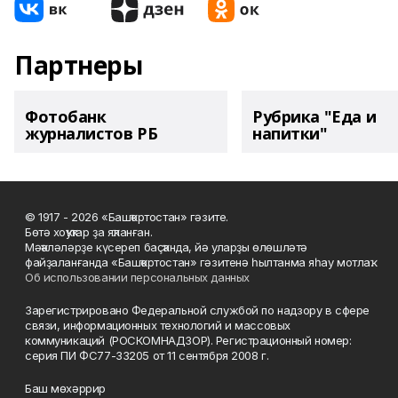
Партнеры
Фотобанк
Рубрика "Еда и
журналистов РБ
напитки"
© 1917 - 2026 «Башҡортостан» гәзите.
Бөтә хоҡуҡтар ҙа яҡланған.
Мәҡәләләрҙе күсереп баҫҡанда, йә уларҙы өлөшләтә
файҙаланғанда «Башҡортостан» гәзитенә һылтанма яһау мотлаҡ.
Об использовании персональных данных
Зарегистрировано Федеральной службой по надзору в сфере
связи, информационных технологий и массовых
коммуникаций (РОСКОМНАДЗОР). Регистрационный номер:
серия ПИ ФС77-33205 от 11 сентября 2008 г.
Баш мөхәррир