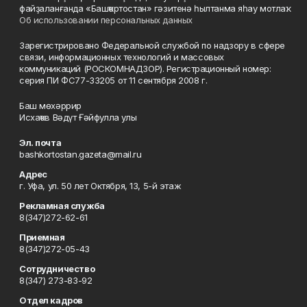
файҙаланғанда «Башҡортостан» гәзитенә һылтанма яһау мотлаҡ.
Об использовании персональных данных
Зарегистрировано Федеральной службой по надзору в сфере
связи, информационных технологий и массовых
коммуникаций (РОСКОМНАДЗОР). Регистрационный номер:
серия ПИ ФС77-33205 от 11 сентября 2008 г.
Баш мөхәррир
Исхаҡов Вәдүт Ғәйфулла улы
Эл. почта
bashkortostan.gazeta@mail.ru
Адрес
г. Уфа, ул. 50 лет Октября, 13, 5-й этаж
Рекламная служба
8(347)272-62-61
Приемная
8(347)272-05-43
Сотрудничество
8(347) 273-83-92
Отдел кадров