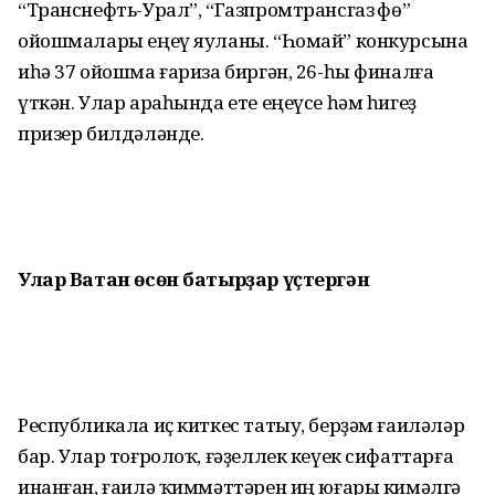
“Транснефть-Урал”, “Газпромтрансгаз Өфө”
ойошмалары еңеү яуланы. “Һомай” конкурсына
иһә 37 ойошма ғариза биргән, 26-һы финалға
үткән. Улар араһында ете еңеүсе һәм һигеҙ
призер билдәләнде.
Улар Ватан өсөн батырҙар үҫтергән
Республикала иҫ киткес татыу, берҙәм ғаиләләр
бар. Улар тоғролоҡ, ғәҙеллек кеүек сифаттарға
инанған, ғаилә ҡиммәттәрен иң юғары кимәлгә