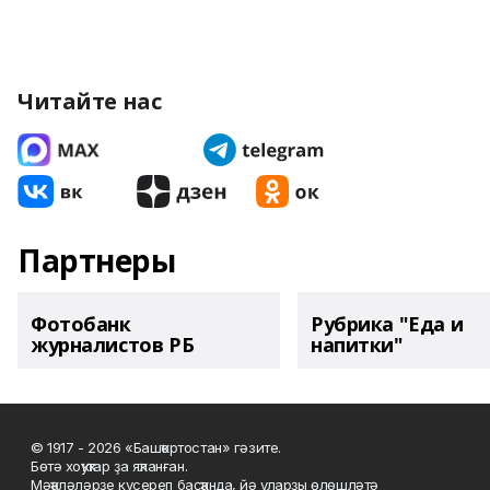
Читайте нас
Партнеры
Фотобанк
Рубрика "Еда и
журналистов РБ
напитки"
© 1917 - 2026 «Башҡортостан» гәзите.
Бөтә хоҡуҡтар ҙа яҡланған.
Мәҡәләләрҙе күсереп баҫҡанда, йә уларҙы өлөшләтә