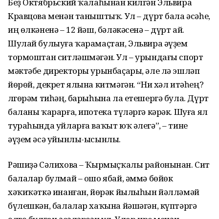
Беҙ Октябрьский ҡалаһынан килгән Эльвира
Кравцова менән таныштыҡ. Ул – дүрт бала әсәһе,
иң өлкәненә – 12 йәш, бәләкәсенә – дүрт ай.
Шулай булыуға ҡарамаҫтан, Эльвира әүҙем
тормоштан ситләшмәгән. Ул – урындағы спорт
мәктәбе директоры урынбаҫары, әле лә эшләп
йөрөй, декрет ялына китмәгән. “Ни хәл итәһең?
Өлгөрәм тиһәң, барыһына ла етешергә була. Дүрт
баланы ҡарарға, ипотека түләргә кәрәк. Шуға ял
тураһында уйларға ваҡыт юҡ әлегә”, – тине
әүҙем әсә уйынлы-ысынлы.
Рәшиҙә Сәлихова – Ҡырмыҫҡалы районынан. Сит
балалар булмай – ошо ябай, әммә бөйөк
хәҡиҡәткә инанған, йөрәк йылыһын йәлләмәй
бүлешкән, балалар хаҡына йәшәгән, күптәргә