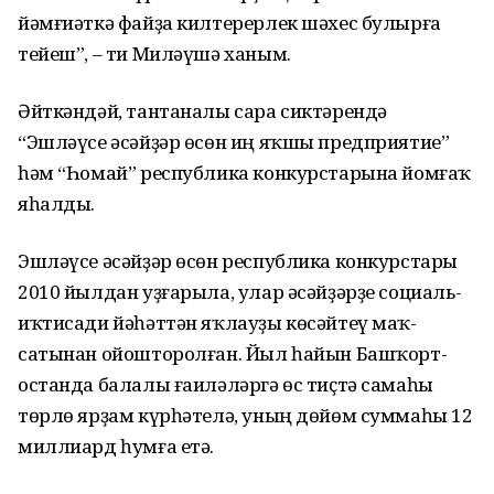
йәмғиәткә файҙа килтерерлек шәхес булырға
тейеш”, – ти Миләүшә ханым.
Әйткәндәй, тантаналы сара сиктә­рендә
“Эшләүсе әсәйҙәр өсөн иң яҡшы предприятие”
һәм “Һомай” республика конкурстарына йомғаҡ
яһалды.
Эшләүсе әсәйҙәр өсөн республика конкурстары
2010 йылдан уҙғарыла, улар әсәйҙәрҙе социаль-
иҡтисади йәһәттән яҡлауҙы көсәйтеү маҡ­
сатынан ойошторолған. Йыл һайын Башҡорт­
останда балалы ғаиләләргә өс тиҫтә самаһы
төрлө ярҙам күрһәтелә, уның дө­йөм суммаһы 12
миллиард һумға етә.