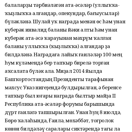
балаларҙы тәрбиәләгән ата-әсәләр (уллыҡҡа-
ҡыҙлыҡҡа алғандар, опекундар, бағыусылар)
бүләкләнә. Шулай уҡ награда менән өс һәм унан
күберәк инвалид баланы йәки алты һәм унан
күберәк ата-әсә ҡарауынан мәхрүм ҡалған
баланы уллыҡҡа (ҡыҙлыҡҡа) алғандар ҙа
билдәләнә. Наградаға лайыҡ ғаиләләр 100 мең
һум күләмендә бер тапҡыр бирелә торған
аҡсалата бүләк ала. Миҙал 2014 йылда
Башҡортостандың Президенты тарафынан
махсус Указ нигеҙендә булдырылған, ә беренсе
тапҡыр был юғары награда былтыр майҙа II
Республика ата-әсәләр форумы барышында
дүрт ғаиләгә тапшырылған. Унан һуң 8 июлдә,
Бөрө ҡалаһында, Ғаилә, мөхәббәт, тоғролок
көнөн билдәләү саралары сиктәрендә тағы ла