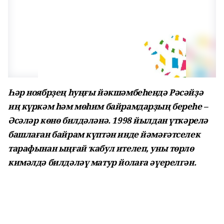
Һәр ноябрҙең һуңғы йәкшәмбеһендә Рәсәйҙә
иң күркәм һәм мөһим байрамдарҙың береһе –
Әсәләр көнө билдәләнә. 1998 йылдан үткәрелә
башлаған байрам күптән инде йәмәғәтселек
тарафынан ыңғай ҡабул ителеп, уны төрлө
кимәлдә билдәләү матур йолаға әүерелгән.