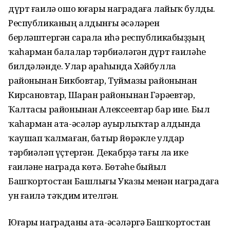
дүрт ғаилә ошо юғары наградаға лайыҡ булды.
Республиканың алдынғы әсәләрен
берләштергән сарала иһә республи­кабыҙҙың
ҡаһарман балалар тәрбиә­ләгән дүрт ғаиләһе
билдәләнде. Улар араһында Хәйбулла
районынан Бикбовтар, Туймазы районынан
Кирсановтар, Шаран районынан Гәрәевтәр,
Ҡалтасы районынан Алексеевтар бар ине. Был
ҡаһарман ата-әсәләр ауыр­лыҡтар алдында
ҡаушап ҡалмаған, батыр йөрәкле улдар
тәрбиәләп үҫтергән. Декабрҙә тағы ла ике
ғаиләне награда көтә. Бөтәһе быйыл
Башҡортостан Башлығы Указы менән наградаға
ун ғаилә тәҡдим ителгән.
Юғары награданы ата-әсәләргә Башҡортостан