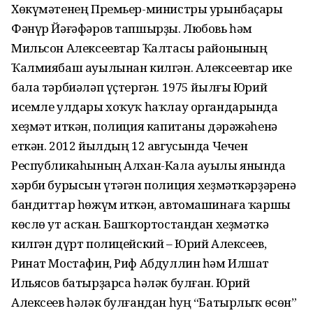
Хөкүмәтенең Премьер-министры урынбаҫары
Фәнүр Йәғәфәров тапшырҙы. Любовь һәм
Мильсон Алексеевтар Ҡалтасы районының
Ҡалмиябаш ауылынан килгән. Алексеевтар ике
бала тәрбиәләп үҫтергән. 1975 йылғы Юрий
исемле улдары хоҡуҡ һаҡлау органдарында
хеҙмәт иткән, полиция капитаны дәрәжәһенә
еткән. 2012 йылдың 12 авгусында Чечен
Республикаһының Алхан-Кала ауылы янында
хәрби бурысын үтәгән полиция хеҙмәткәрҙәренә
бандиттар һөжүм иткән, автомашинаға ҡаршы
көслө ут асҡан. Башҡорт­остандан хеҙмәткә
килгән дүрт полицейский – Юрий Алексеев,
Ринат Мостафин, Риф Абдуллин һәм Илшат
Ильясов батырҙарса һәләк булған. Юрий
Алексеев һәләк булғандан һуң “Батырлыҡ өсөн”