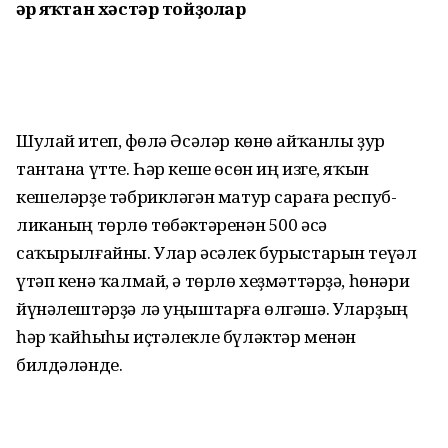
Һәр яҡтан хәстәр тойҙолар
Шулай итеп, Өфөлә Әсәләр көнө айҡанлы ҙур
тантана үтте. Һәр кеше өсөн иң изге, яҡын
кешеләрҙе тәбрикләгән матур сараға респуб­
ликаның төрлө төбәктәренән 500 әсә
саҡырылғайны. Улар әсәлек бурыстарын теүәл
үтәп кенә ҡалмай, ә төрлө хеҙмәттәрҙә, һөнәри
йүнә­лештәрҙә лә уңыштарға өлгәшә. Уларҙың
һәр ҡайһыһы иҫтәлекле бүләктәр менән
билдәләнде.