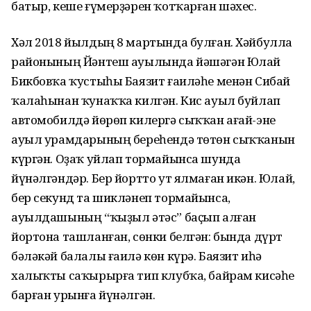
батыр, кеше ғүмерҙәрен ҡотҡарған шәхес.
Хәл 2018 йылдың 8 мартында булған. Хәйбулла
районының Йәнтеш ауылында йәшәгән Юлай
Бикбовҡа ҡустыһы Баязит ғаиләһе менән Сибай
ҡалаһынан ҡунаҡҡа килгән. Кис ауыл буйлап
автомобилдә йөрөп килергә сыҡҡан ағай-эне
ауыл урамдарының береһендә төтөн сыҡҡанын
күргән. Оҙаҡ уйлап тормайынса шунда
йүнәлгәндәр. Бер йортто ут ялмаған икән. Юлай,
бер секунд та шикләнеп тормайынса,
ауылдашының “ҡыҙыл әтәс” баҫып алған
йортона ташланған, сөнки белгән: бында дүрт
бәләкәй балалы ғаилә көн күрә. Баязит иһә
халыҡты саҡырырға тип клубҡа, байрам кисәһе
барған урынға йүнәлгән.