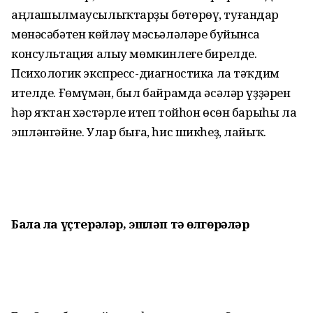
аңлашылмау­сылыҡтарҙы бөтөрөү, туғандар
мөнәсәбәтен көйләү мәсьәләләре буйынса
консультация алыу мөмкинлеге бирелде.
Психологик экспресс-диагностика ла тәҡдим
ителде. Ғөмүмән, был байрамда әсәләр үҙҙәрен
һәр яҡтан хәстәрле итеп тойһон өсөн барыһы ла
эшләнгәйне. Улар быға, һис шикһеҙ, лайыҡ.
Бала ла үҫтерәләр, эшләп тә өлгөрәләр