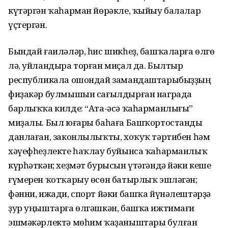
күтәргән ҡаһарман йөрәкле, ҡыйыу балалар
үҫтергән.
Бындай ғаиләләр, һис шикһеҙ, башҡаларға өлгө
лә, уйландыра торған миҫал да. Былтыр
республикала ошондай замандаштарыбыҙҙың
фиҙакәр булмышын сағылдырған награда
барлыҡҡа килде: “Ата-әсә ҡаһар­манлығы”
миҙалы. Был юғары баһаға Башҡортостанды
данлаған, законлы­лыҡты, хоҡуҡ тәртибен һәм
хәүеф­һеҙлекте һаҡлау буйынса ҡаһарманлыҡ
күрһәткән; хеҙмәт бурысын үтәгәндә йәки кеше
ғүмерен ҡотҡарыу өсөн батырлыҡ эшләгән;
фәнни, ижади, спорт йәки башҡа йүнәлештәрҙә
ҙур уңыштарға өлгәшкән, башҡа ижтимағи
эшмәкәрлектә мөһим ҡаҙаныштары булған