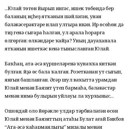
...Юлай төтөн йырып ингәс, ишек төбөндә бер
баланың иҫһеҙ ятҡанын шәйләгән, унан
бәләкәсерәктәре илап ултыра икән. Ир өсөһөн дә
тиҙ генә сығара һалған, ул арала һорарға
өлгөргән: өлкәндәре ҡайҙа? Уның дауаханала
ятҡанын ишеткәс кенә тынысланған Юлай.
Баҡһаң, ата-әсә күршеләренә ҡунаҡҡа киткән
булған. Өйҙә өс бала ҡалған. Розетканан ут сығып,
янғын башланған. Әгәр шул ваҡытта урамдан
Юлай менән Баязит үтеп бармаһа, бәләкәстәр
менән нимә булырын уйлауы ла ҡурҡыныс...
Ошондай оло йөрәкле улдар тәрбиәләгән өсөн
Юлай менән Баязиттың атаһы Булат ағай Бикбов
“Ата-әсә ҡаһарманлығы” миҙалы менән