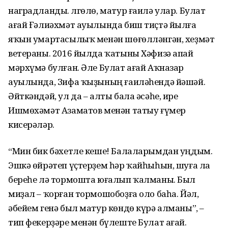
наградланды. Өлгөлө, матур ғаилә улар. Булат
ағай Ғәлиәхмәт ауылында биш тиҫтә йылға
яҡын умартасылыҡ менән шөғөлләнгән, хеҙмәт
ветераны. 2016 йылда ҡатыны Хәфизә апай
мәрхүмә булған. Әле Булат ағай Аҡназар
ауылында, Зифа ҡыҙының ғаиләһендә йәшәй.
Әйткәндәй, ул да – алты бала әсәһе, ире
Ишмөхәмәт Азаматов менән татыу ғүмер
кисерәләр.
“Мин бик бәхетле кеше! Балаларымдан уңдым.
Эшкә өйрәтеп үҫтерҙем һәр ҡайһыһын, шуға ла
береһе лә тормошта юғалып ҡалманы. Был
миҙал – ҡорған тормошобоҙға оло баһа. Йәл,
әбейем генә был матур көндө күрә алманы”, –
тип фекерҙәре менән бүлеште Булат ағай.