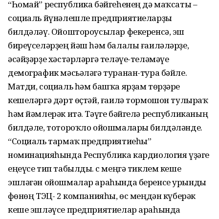
“Һомай” республика бәйгеһенең дә маҡсаты –
социаль йүнәлешле пред­приятиеларҙы
билдәләү. Ойоштороусылар фекеренсә, эш
биреүселәрҙең йәш һәм балалы ғаиләләрҙе,
әсәйҙәрҙе хәстәрләргә теләүе-теләмәүе
демографик мәсьәләгә туранан-тура бәйле.
Матди, социаль һәм башҡа ярҙам төрҙәре
кешеләргә дәрт өҫтәй, ғаилә тормошон тулыраҡ
һәм йәмлерәк итә. Тәүге бәйгелә республиканың
билдәле, тотороҡло ойошмалары билдәләнде.
“Социаль тармаҡ предприятиеһы”
номинацияһында Республика кардиология үҙәге
еңеүсе тип табылды. Өс меңгә тиклем кеше
эшләгән ойошмалар араһында беренсе урынды
Өфөнөң ТЭЦ- 2 компанияһы, өс меңдән күберәк
кеше эшләүсе предприятиелар араһында