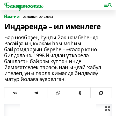
Башҡортостан
Йәмғиәт
26 НОЯБРЯ 2019, 05:53
Иңдәрендә – ил именлеге
Һәр ноябрҙең һуңғы йәкшәмбеһендә
Рәсәйҙә иң күркәм һәм мөһим
байрамдарҙың береһе – Әсәләр көнө
билдәләнә. 1998 йылдан үткәрелә
башлаған байрам күптән инде
йәмәғәтселек тарафынан ыңғай ҡабул
ителеп, уны төрлө кимәлдә билдәләү
матур йолаға әүерелгән.