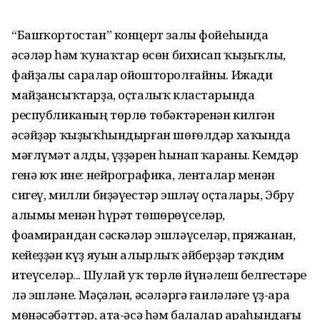
“Башҡортостан” концерт залы фойеһында
әсәләр һәм ҡунаҡтар өсөн бихисап ҡыҙыҡлы,
файҙалы саралар ойошторолғайны. Ижади
майҙан­сыҡтарҙа, оҫталыҡ кластарында
республиканың төрлө төбәктәренән килгән
әсәйҙәр ҡыҙыҡһындырған шөғөлдәр хаҡында
мәғлүмәт алды, үҙҙәрен һынап ҡараны. Кемдәр
генә юҡ ине: нейрографика, ленталар менән
сигеү, милли биҙәүестәр эшләү оҫталары, Эбру
алымы менән һүрәт төшөрөүселәр,
фоамирандан сәскәләр эшләүселәр, пряжанан,
кейеҙҙән күҙ яуын алырлыҡ әйберҙәр тәҡдим
итеүселәр... Шулай уҡ төрлө йүнәлеш белгестәре
лә эшләне. Мәҫәлән, әсәләргә ғаиләләге үҙ-ара
мөнәсәбәттәр, ата-әсә һәм балалар араһындағы