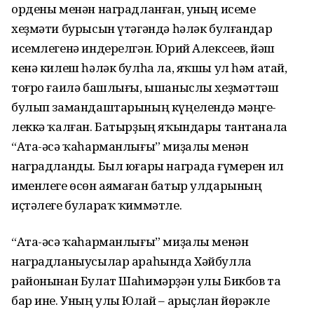
ордены менән наградланған, уның исеме
хеҙмәти бурысын үтәгәндә һәләк булғандар
исемлегенә индерелгән. Юрий Алексеев, йәш
кенә килеш һәләк булһа ла, яҡшы ул һәм атай,
тоғро ғаилә баш­лығы, ышаныслы хеҙмәттәш
булып заман­даштарының күңелендә мәңге­
леккә ҡалған. Батырҙың яҡындары тантанала
“Ата-әсә ҡаһарманлығы” миҙалы менән
наградланды. Был юғары награда ғүмерен ил
именлеге өсөн аямаған батыр улдарының
иҫтәлеге булараҡ ҡиммәтле.
“Ата-әсә ҡаһарманлығы” миҙалы менән
наградланыусылар араһында Хәйбулла
районынан Булат Шаһимәрҙән улы Бикбов та
бар ине. Уның улы Юлай – арыҫлан йөрәкле