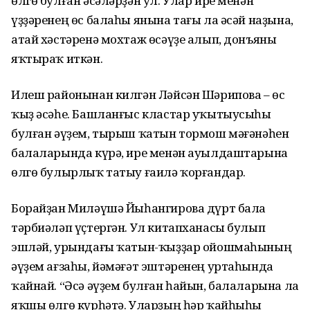
өлгө булған әсәләрҙән ул. Улар ире менән
үҙҙәренең өс балаһы янына тағы ла әсәй наҙына,
атай хәстәренә мохтаж өсәүҙе алып, донъяны
яҡтыраҡ иткән.
Илеш районынан килгән Ләйсән Шә­рипова – өс
ҡыҙ әсәһе. Башланғыс кластар уҡытыусыһы
булған әүҙем, тырыш ҡатын тормош мәғәнәһен
бала­ларында күрә, ире менән ауылдаштарына
өлгө булырлыҡ татыу ғаилә ҡорғандар.
Борайҙан Миләүшә Йыһангирова дүрт бала
тәрбиәләп үҫтергән. Ул китапханасы булып
эшләй, урындағы ҡатын-ҡыҙҙар ойошмаһының
әүҙем ағзаһы, йәмәғәт эштәренең уртаһында
ҡайнай. “Әсә әүҙем булған һайын, балаларына ла
яҡшы өлгө күрһәтә. Уларҙың һәр ҡайһыһы