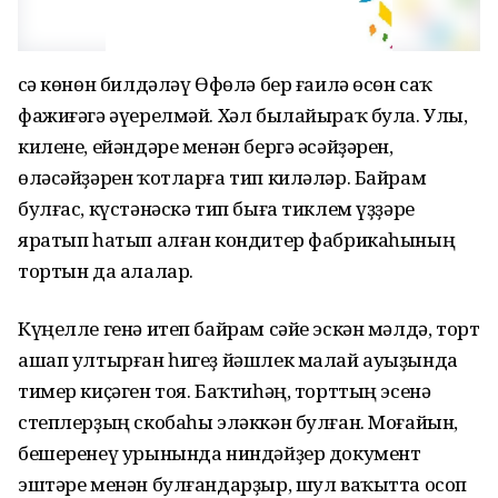
Әсә көнөн билдәләү Өфөлә бер ғаилә өсөн саҡ
фажиғәгә әүерелмәй. Хәл былайыраҡ була. Улы,
килене, ейәндәре менән бергә әсәйҙәрен,
өләсәйҙәрен ҡотларға тип киләләр. Байрам
булғас, күстәнәскә тип быға тиклем үҙҙәре
яратып һатып алған кондитер фабрикаһының
тортын да алалар.
Күңелле генә итеп байрам сәйе эскән мәлдә, торт
ашап ултырған һигеҙ йәшлек малай ауыҙында
тимер киҫәген тоя. Баҡтиһәң, торттың эсенә
степлерҙың скобаһы эләккән булған. Моғайын,
бешеренеү урынында ниндәйҙер документ
эштәре менән булғандарҙыр, шул ваҡытта осоп