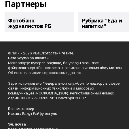
Партнеры
Фотобанк
Рубрика "Еда и
журналистов РБ
напитки"
© 1917 - 2026 «Башҡортостан» гәзите.
Бөтә хоҡуҡтар ҙа яҡланған.
Мәҡәләләрҙе күсереп баҫҡанда, йә уларҙы өлөшләтә
файҙаланғанда «Башҡортостан» гәзитенә һылтанма яһау мотлаҡ.
Об использовании персональных данных
Зарегистрировано Федеральной службой по надзору в сфере
связи, информационных технологий и массовых
коммуникаций (РОСКОМНАДЗОР). Регистрационный номер:
серия ПИ ФС77-33205 от 11 сентября 2008 г.
Баш мөхәррир
Исхаҡов Вәдүт Ғәйфулла улы
Эл. почта