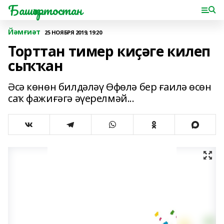
Башҡортостан
Йәмғиәт
25 НОЯБРЯ 2019, 19:20
Торттан тимер киҫәге килеп
сыҡҡан
Әсә көнөн билдәләү Өфөлә бер ғаилә өсөн
саҡ фажиғәгә әүерелмәй...