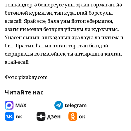
төшкәндер, ә бешереүсе уны эҙләп тормаған, йә
бөтөнләй күрмәгән, тип күҙаллай борсоулы
өләсәй. Ярай әле, бала уны йотоп ебәрмәгән,
аҙағы ни менән бөтөрөн уйлауы ла ҡурҡыныс.
Үңәсен сыйып, ашҡаҙанын яралауы ла ихтимал
бит. Яратып һатып алған торттан бындай
сюрпризды көтмәгәйнек, ти аптырашта ҡалған
атай-әсәй.
Фото pixabay.com
Читайте нас