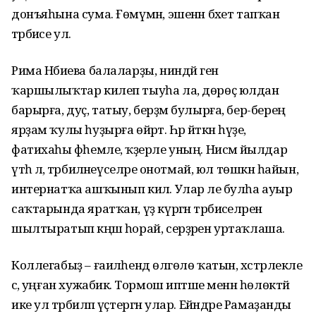
донъяһына сума. Ғөмүмән, эшенән бәхет тапҡан
тәрбиәсе ул.
Рима Нәбиева балаларҙы, ниндәй генә
ҡаршылыҡтар килеп тыуһа ла, дөрөҫ юлдан
барырға, дуҫ, татыу, берҙәм булырға, бер-береңә
ярҙам ҡулы һуҙырға өйрәтә. Һәр әйткән һүҙе,
фатихаһы фәһемле, ҡәҙерле уның. Нисәмә йылдар
үтһә лә, тәрбиәләнеүселәре онотмай, юл төшкән һайын,
интернатҡа ашҡынып килә. Улар әле булһа ауыр
саҡтарында яратҡан, үҙ күргән тәрбиәселәренә
шылтыратып кәңәш һорай, серҙәрен уртаҡлаша.
Коллегабыҙ – ғаиләһендә өлгөлө ҡатын, хәстәрлекле
әсә, уңған хужабикә. Тормош иптәше менән һөлөктәй
ике ул тәрбиәләп үҫтергән улар. Ейәндәре Рамаҙанды