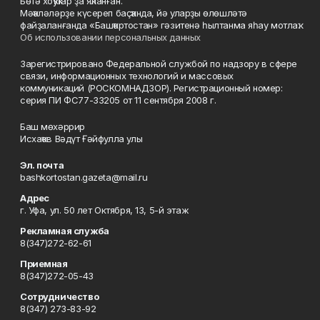
Бөтә хоҡуҡтар ҙа яҡланған.
Мәҡәләләрҙе күсереп баҫҡанда, йә уларҙы өлөшләтә
файҙаланғанда «Башҡортостан» гәзитенә һылтанма яһау мотлаҡ.
Об использовании персональных данных
Зарегистрировано Федеральной службой по надзору в сфере
связи, информационных технологий и массовых
коммуникаций (РОСКОМНАДЗОР). Регистрационный номер:
серия ПИ ФС77-33205 от 11 сентября 2008 г.
Баш мөхәррир
Исхаҡов Вәдүт Ғәйфулла улы
Эл. почта
bashkortostan.gazeta@mail.ru
Адрес
г. Уфа, ул. 50 лет Октября, 13, 5-й этаж
Рекламная служба
8(347)272-62-61
Приемная
8(347)272-05-43
Сотрудничество
8(347) 273-83-92