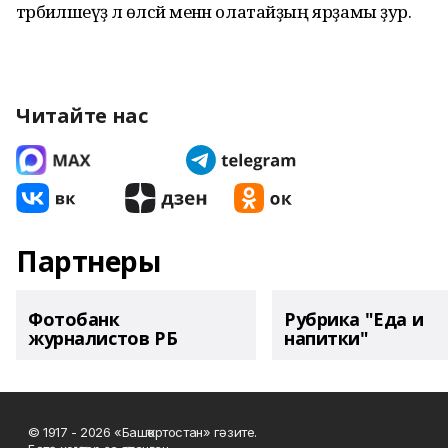
тәр­биәләшеүҙә лә өләсәй менән олатайҙың ярҙамы ҙур.
Читайте нас
Партнеры
Фотобанк
Рубрика "Еда и
журналистов РБ
напитки"
© 1917 - 2026 «Башҡортостан» гәзите.