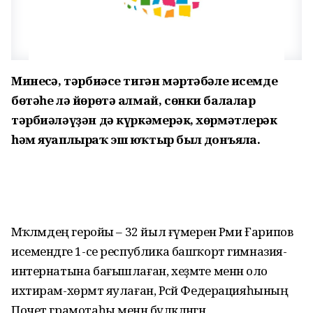
Минеңсә, тәрбиәсе тигән мәртәбәле исемде
бөтәһе лә йөрөтә алмай, сөнки балалар
тәрбиәләүҙән дә күркәмерәк, хөрмәтлерәк
һәм яуаплыраҡ эш юҡтыр был донъяла.
Мәҡәләмдең геройы – 32 йыл ғүмерен Рәми Ғарипов
исемендәге 1-се республика башҡорт гимназия-
интернатына бағышлаған, хеҙмәте менән оло
ихтирам-хөрмәт яулаған, Рәсәй Федерацияһының
Почет грамотаһы менән бүләкләнгән,