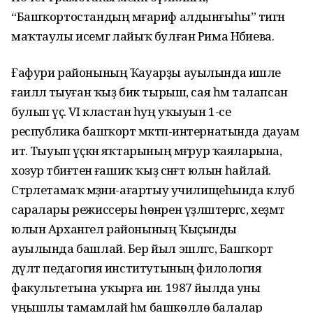
“Башҡортостандың мәғариф алдынғыһы” тигән
маҡтаулы исемгә лайыҡ булған Рима Нәбиева.
Ғафури районының Ҡауарҙы ауылында ишле
ғаиләлә тыуған ҡыҙ бик тырыш, сая һәм талапсан
булып үҫә. VI кластан һуң уҡыуын 1-се
республика башҡорт мәктәп-интернатында дауам
итә. Тыуып үҫкән яҡтарының мәғрур ҡаяларына,
хозур тәбиғәтенә ғашиҡ ҡыҙ сәнғәт юлын һайлай.
Стәрлетамаҡ мәҙәни-ағартыу училищеһында клуб
саралары режиссеры һөнәрен үҙләштергәс, хеҙмәт
юлын Архангел районының Ҡыҫынды
ауылында башлай. Бер йыл эшләгәс, Башҡорт
дәүләт педагогия институтының филология
факультетына уҡырға инә. 1987 йылда уны
уңышлы тамамлай һәм башкөллө балалар