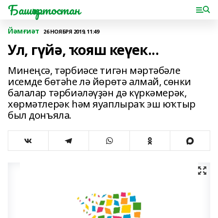
Башҡортостан
Йәмғиәт
26 НОЯБРЯ 2019, 11:49
Ул, гүйә, ҡояш кеүек...
Минеңсә, тәрбиәсе тигән мәртәбәле
исемде бөтәһе лә йөрөтә алмай, сөнки
балалар тәрбиәләүҙән дә күркәмерәк,
хөрмәтлерәк һәм яуаплыраҡ эш юҡтыр
был донъяла.