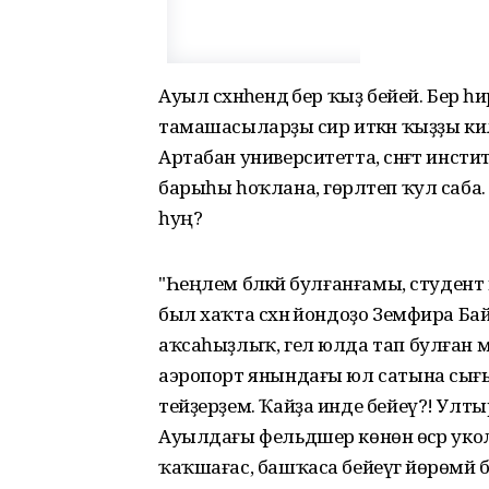
Ауыл сәхнәһендә бер ҡыҙ бейей. Бер һ
тамашасыларҙы әсир иткән ҡыҙҙы килә
Артабан университетта, сәнғәт инсти
барыһы һоҡлана, гөрләтеп ҡул саба. Әм
һуң?
"Һеңлем бәләкәй булғанғамы, студент
был хаҡта сәхнә йондоҙо Земфира Б
аҡсаһыҙлыҡ, гел юлда тап булған м
аэропорт янындағы юл сатына сығ
тейҙерҙем. Ҡайҙа инде бейеү?! Улт
Ауылдағы фельдшер көнөнә өсәр укол
ҡаҡшағас, башҡаса бейеүгә йөрөмәй