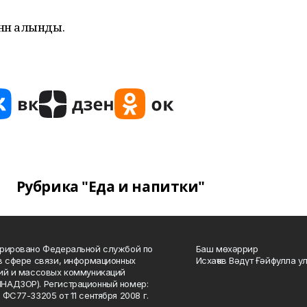
нән алынды.
Рубрика "Еда и напитки"
рировано Федеральной службой по
Баш мөхәррир
в сфере связи, информационных
Исхаҡов Вәдүт Ғәйфулла у
ий и массовых коммуникаций
НАДЗОР). Регистрационный номер:
 ФС77-33205 от 11 сентября 2008 г.