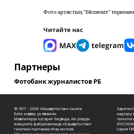
Фото артистың "Бәйләнештә" төркөмө
Читайте нас
Партнеры
Фотобанк журналистов РБ
© 1917 - 2026 «Башҡортостан» гәзите.
Зарегист
Бөтә хоҡуҡтар ҙа яҡланған.
надзору 
Мәҡәләләрҙе күсереп баҫҡанда, йә уларҙы
технолог
өлөшләтә файҙаланғанда «Башҡортостан»
(РОСКОМ
гәзитенә һылтанма яһау мотлаҡ.
серия ПИ