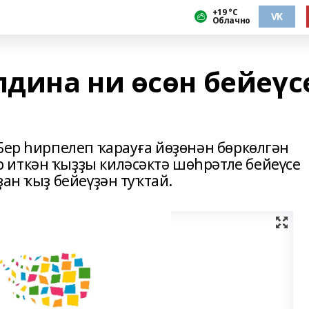
+19 °С
VK
Облачно
дина ни өсөн бейеүс
Бер һирпелеп ҡарауға йөҙөнән бөркөлгән
 иткән ҡыҙҙы киләсәктә шөһрәтле бейеүсе
ҙан ҡыҙ бейеүҙән туҡтай.