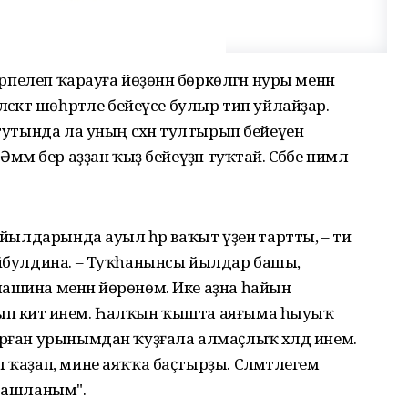
ирпелеп ҡарауға йөҙөнән бөркөлгән нуры менән
сәктә шөһрәтле бейеүсе булыр тип уйлайҙар.
тутында ла уның сәхнә тултырып бейеүенә
мә бер аҙҙан ҡыҙ бейеүҙән туҡтай. Сәбәбе нимәлә
 йылдарында ауыл һәр ваҡыт үҙенә тартты, – ти
айбулдина. – Туҡһанынсы йылдар башы,
ашина менән йөрөнөм. Ике аҙна һайын
ып китә инем. Һалҡын ҡышта аяғыма һыуыҡ
ырған урынымдан ҡуҙғала алмаҫлыҡ хәлдә инем.
 ҡаҙап, мине аяҡҡа баҫтырҙы. Сәләмәтлегем
 башланым".