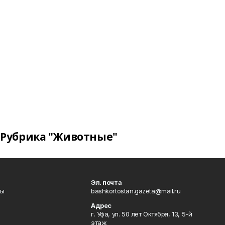
Рубрика "Животные"
Эл. почта
лы
bashkortostan.gazeta@mail.ru
Адрес
г. Уфа, ул. 50 лет Октября, 13, 5-й
этаж