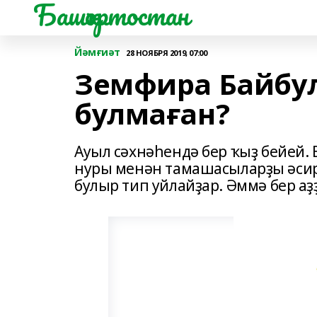
Башҡортостан
Йәмғиәт
28 НОЯБРЯ 2019, 07:00
Земфира Байбул
булмаған?
Ауыл сәхнәһендә бер ҡыҙ бейей. 
нуры менән тамашасыларҙы әсир
булыр тип уйлайҙар. Әммә бер аҙ