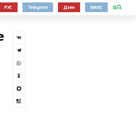
РУС
Telegram
Дзен
МАКС
е