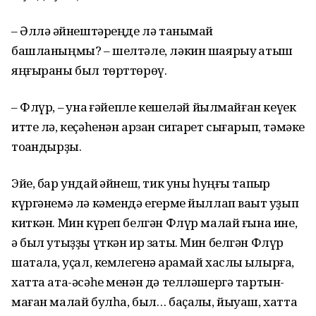
– Әллә ҡәйнештәреңде лә танымай
башланыңмы? – шелтәле, ләкин шаярыу ҡатыш
яңғыраны был төрттөрөү.
– Флүр, – ҡунаҡ ғәйепле кешеләй йылмайған кеүек
итте лә, кеҫәһенән арзан сигарет сығарып, тәмәке
тоҡан­дырҙы.
Эйе, бар ундай ҡәйнеш, тик уны һуңғы тапҡыр
күргәнемә лә кәмендә егерме йыллап ваҡыт уҙып
киткән. Мин күреп белгән Флүр малай ғына ине,
ә был утыҙҙы үткән ир заты. Мин белгән Флүр
шаталаҡ, уҫал, кемлегенә ҡарамай хаслыҡ ҡылырға,
хатта ата-әсәһе менән дә телләшергә тартын­
маған малай булһа, был… баҫалҡы, йыуаш, хатта