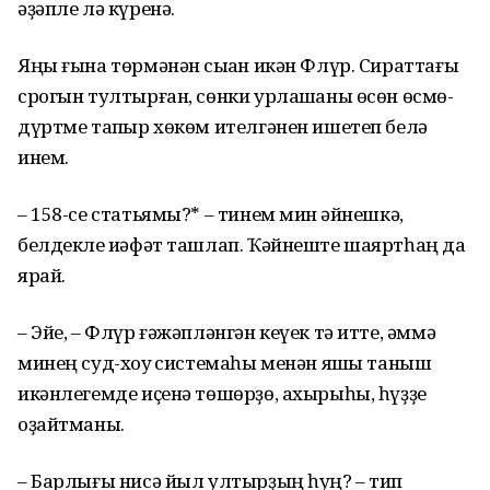
әҙәпле лә күренә.
Яңы ғына төрмәнән сыҡҡан икән Флүр. Сираттағы
срогын тултырған, сөнки урлаш­ҡаны өсөн өсмө-
дүртме тапҡыр хөкөм ителгәнен ишетеп белә
инем.
– 158-се статьямы?* – тинем мин ҡәйнешкә,
белдекле ҡиәфәт ташлап. Ҡәйнеште шаяртһаң да
ярай.
– Эйе, – Флүр ғәжәпләнгән кеүек тә итте, әммә
минең суд-хоҡуҡ систе­маһы менән яҡшы таныш
икәнлегемде иҫенә төшөрҙө, ахырыһы, һүҙҙе
оҙайт­маны.
– Барлығы нисә йыл ултырҙың һуң? – тип