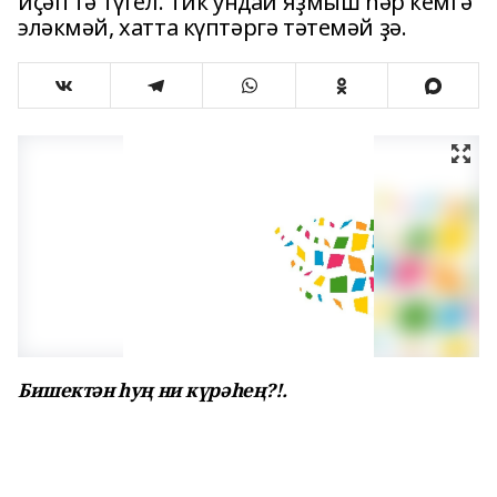
иҫәп тә түгел. Тик ундай яҙмыш һәр кемгә
эләкмәй, хатта күптәргә тәтемәй ҙә.
Бишектән һуң ни күрәһең?!.