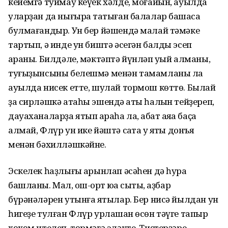
кейемгә туймау кеүек хәлде, моғайын, ауылда
уларҙан да нығыраҡ татыған балалар башҡаса
булмағандыр. Ун бер йәшендә малай тәмәке
тартып, ә инде ун биштә әсегән балды эсеп
ҡараны. Билдәле, мәктәптә йүнләп уҡый алманы,
туғыҙынсыны белешмә менән тамамланы ла
ауылда нисек етте, шулай тормош көттө. Былай
ҙа сирләшкә атаһы эшендә ҡаты һалҡын тейҙереп,
дауаханаларҙа ятып ҡараһа ла, ҡабат аяҡҡа баҫа
алмай, Флүр ун ике йәштә саҡта уҡ яҡты донъя
менән бәхилләшкәйне.
Эскелек һаҙлығы аҡрынлап әсәһен дә һура
башланы. Мал, ҡош-ҡорт юҡҡа сыҡты, аҙбар
бүрәнәләрен утынға яҡтылар. Бер нисә йылдан ун
һигеҙе тулған Флүр урлашҡан өсөн тәүге тапҡыр
хөкөм ителеп, төрмәгә эләкте. Тиҫтерҙәре