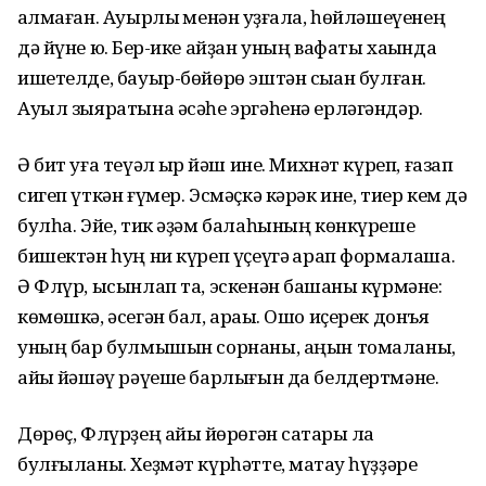
ҡалмаған. Ауырлыҡ менән ҡуҙғала, һөйләшеүенең
дә йүне юҡ. Бер-ике айҙан уның вафаты хаҡында
ишетелде, бауыр-бөйөрө эштән сыҡҡан булған.
Ауыл зыяратына әсәһе эргәһенә ерләгәндәр.
Ә бит уға теүәл ҡырҡ йәш ине. Михнәт күреп, ғазап
сигеп үткән ғүмер. Эсмәҫкә кәрәк ине, тиер кем дә
булһа. Эйе, тик әҙәм балаһының көнкүреше
бишектән һуң ни күреп үҫеүгә ҡарап формалаша.
Ә Флүр, ысынлап та, эскенән башҡаны күрмәне:
көмөшкә, әсегән бал, араҡы. Ошо иҫерек донъя
уның бар булмышын сорнаны, аңын томаланы,
айыҡ йәшәү рәүеше барлығын да белдертмәне.
Дөрөҫ, Флүрҙең айыҡ йөрөгән саҡ­тары ла
булғыланы. Хеҙмәт күрһәтте, маҡтау һүҙҙәре