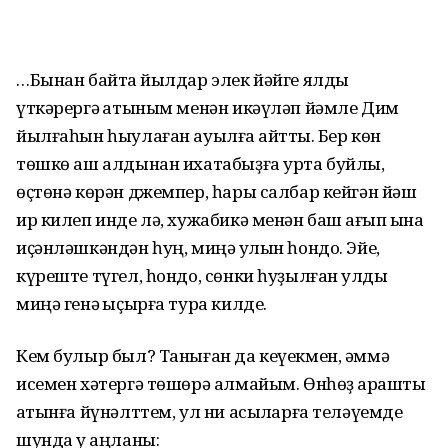
…Бынан байтаҡ йылдар элек йәйге ялды
үткәрергә ҡатыным менән икәүләп йәмле Дим
йылғаһын һыулаған ауылға ҡайттыҡ. Бер көн
төшкө аш алдынан ихатабыҙға урта буйлы,
өҫтөнә көрән джемпер, һары салбар кейгән йәш
ир килеп инде лә, хужабикә менән баш ҡағып ҡына
иҫәнләшкәндән һуң, миңә ҡулын һондо. Эйе,
күреште түгел, һондо, сөнки һуҙылған ҡулды
миңә генә ҡыҫырға тура килде.
Кем булыр был? Таныған да кеүек­мен, әммә
исемен хәтергә төшөрә алмайым. Өнһөҙ ҡарашты
ҡатынға йүнәлттем, ул ни асыҡларға теләүемде
шунда уҡ аңланы: