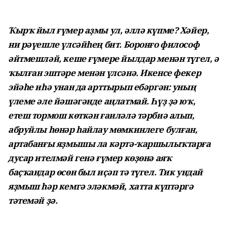
Ҡырҡ йыл ғүмер аҙмы ул, әллә күпме? Хәйер,
ни рәүешле үлсәйһең бит. Боронғо философ
әйтмешләй, кеше ғүмере йылдар менән түгел, ә
ҡылған эштәре менән үлсәнә. Икенсе фекер
эйәһе иһә унан да арттырып ебәргән: уның
үлеме әле йәшәгәнде аңлатмай. Һүҙ ҙә юҡ,
етеш тормош көткән ғаиләлә тәрбиә алып,
абруйлы һөнәр һайлау мөмкинлеге булған,
артабанғы яҙмышы ла кәртә-ҡаршылыҡтарға
дусар ителмәй генә ғүмер көҙөнә аяҡ
баҫҡандар өсөн был иҫәп тә түгел. Тик ундай
яҙмыш һәр кемгә эләкмәй, хатта күптәргә
тәтемәй ҙә.