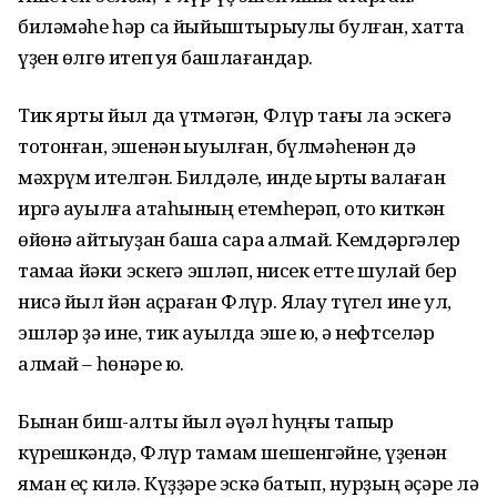
биләмәһе һәр саҡ йыйыштырыулы булған, хатта
үҙен өлгө итеп ҡуя башлағандар.
Тик ярты йыл да үтмәгән, Флүр тағы ла эскегә
тотонған, эшенән ҡыуылған, бүлмәһенән дә
мәхрүм ителгән. Билдәле, инде ҡырҡты ваҡ­лаған
иргә ауылға атаһының етем­һерәп, ҡото киткән
өйөнә ҡайтыуҙан башҡа сара ҡалмай. Кемдәргәлер
тамаҡҡа йәки эскегә эшләп, нисек етте шулай бер
нисә йыл йән аҫраған Флүр. Ялҡау түгел ине ул,
эшләр ҙә ине, тик ауылда эше юҡ, ә нефтселәр
алмай – һөнәре юҡ.
Бынан биш-алты йыл әүәл һуңғы тапҡыр
күрешкәндә, Флүр тамам шешенгәйне, үҙенән
яман еҫ килә. Күҙҙәре эскә батып, нурҙың әҫәре лә