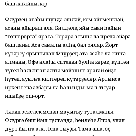
башлағай­нылар.
Флүрҙең атаһы шунда эшләй, кем әйтмешләй,
аҡсаны ҡайырып ала. Билдәле, яйы сыҡҡан һайын
“төшө­рөргә” ярата. Торараҡ ҡатыны ла иренә эйәрә
башланы. Аҡса самалы ҡалһа, бал ҡоялар. Йорт
күтәреү ярышынан Флүрҙең ата-әсәһе лә ситтә
ҡалманы, Өфө ҡалаһы ситенән булһа кәрәк, күптән
түгел һалынған алты мөйөшлө ҡарағай өйҙө
һүтеп, ауылға килтереп күтәрҙеләр. Артынса
иркен генә аҙ­бары ла һалынды, мал-тыуар
ишәйҙе, ҡош-ҡорт.
Ләкин эскелек менән мауығыу туҡталманы.
Флүргә биш йәш тул­ғанда, һеңлеһе Лира, унан
дүрт йылға ҡала Лена тыуҙы. Тамаҡ ашҡа, өҫ