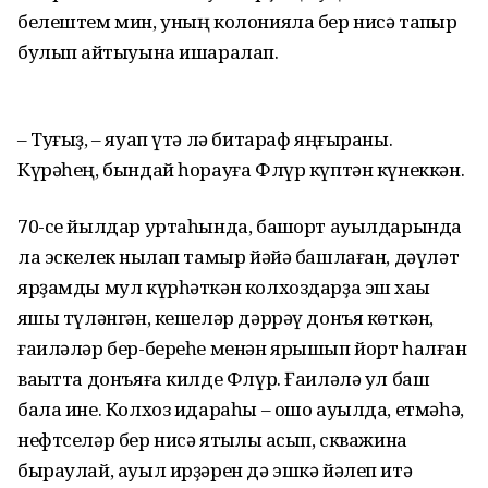
белештем мин, уның колонияла бер нисә тапҡыр
булып ҡайтыуына ишаралап.
– Туғыҙ, – яуап үтә лә битараф яңғыраны.
Күрәһең, бындай һорауға Флүр күптән күнеккән.
70-се йылдар уртаһында, башҡорт ауылдарында
ла эскелек ныҡлап тамыр йәйә башлаған, дәүләт
ярҙамды мул күрһәткән колхоздарҙа эш хаҡы
яҡшы түләнгән, кешеләр дәррәү донъя көткән,
ғаиләләр бер-береһе менән ярышып йорт һалған
ваҡытта донъяға килде Флүр. Ғаиләлә ул баш
бала ине. Колхоз идараһы – ошо ауылда, етмәһә,
нефтселәр бер нисә ятҡылыҡ асып, скважина
быраулай, ауыл ир­ҙәрен дә эшкә йәлеп итә