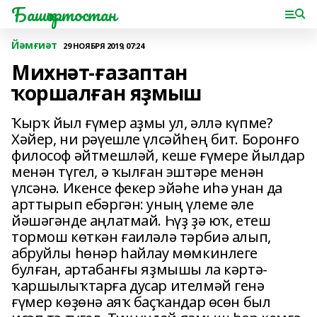
Башҡортостан
Йәмғиәт
29 НОЯБРЯ 2019, 07:24
Михнәт-ғазаптан
ҡоршалған яҙмыш
Ҡырҡ йыл ғүмер аҙмы ул, әллә күпме?
Хәйер, ни рәүешле үлсәйһең бит. Боронғо
философ әйтмешләй, кеше ғүмере йылдар
менән түгел, ә ҡылған эштәре менән
үлсәнә. Икенсе фекер эйәһе иһә унан да
арттырып ебәргән: уның үлеме әле
йәшәгәнде аңлатмай. Һүҙ ҙә юҡ, етеш
тормош көткән ғаиләлә тәрбиә алып,
абруйлы һөнәр һайлау мөмкинлеге
булған, артабанғы яҙмышы ла кәртә-
ҡаршылыҡтарға дусар ителмәй генә
ғүмер көҙөнә аяҡ баҫҡандар өсөн был