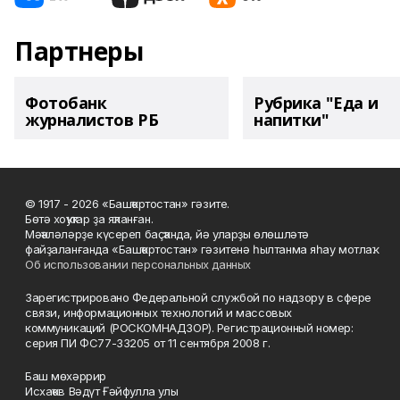
Партнеры
Фотобанк
Рубрика "Еда и
журналистов РБ
напитки"
© 1917 - 2026 «Башҡортостан» гәзите.
Бөтә хоҡуҡтар ҙа яҡланған.
Мәҡәләләрҙе күсереп баҫҡанда, йә уларҙы өлөшләтә
файҙаланғанда «Башҡортостан» гәзитенә һылтанма яһау мотлаҡ.
Об использовании персональных данных
Зарегистрировано Федеральной службой по надзору в сфере
связи, информационных технологий и массовых
коммуникаций (РОСКОМНАДЗОР). Регистрационный номер:
серия ПИ ФС77-33205 от 11 сентября 2008 г.
Баш мөхәррир
Исхаҡов Вәдүт Ғәйфулла улы