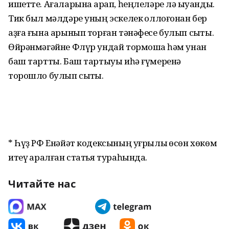
ишетте. Ағаларына ҡарап, һеңлеләре лә ҡыуанды.
Тик был мәлдәре уның эскелек ҡоллоғонан бер
аҙға ғына арынып торған тәнәфесе булып сыҡты.
Өйрәнмәгәйне Флүр ундай тормошҡа һәм унан
баш тартты. Баш тартыуы иһә ғүмеренә
торошло булып сыҡты.
* Һүҙ РФ Енәйәт кодексының уғрылыҡ өсөн хөкөм
итеү ҡаралған статья тураһында.
Читайте нас