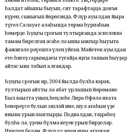
һалдат ҡайышы быуып, сит тарафтарҙа донъя
күреп, сынығып йөрөгәндә, Флүр ауылдан йыраҡ
түгел Салауат ҡалаһында төрмә һурпаһын
һемерҙе. Һуңғы срогын тултырғанда эскелеккә
тамам бирелгән әсәһе лә ҡышҡы ыжғыр һыуыҡта
фажиғәле рәүештә үлеп ҡуйған. Мәйетен ауылдан
ете-һигеҙ саҡрымдағы туғайҙа яҙғы ташҡын һыуҙар
ҡайтҡас ҡына табып алғандар.
Һуңғы срогын ир, 2004 йылда булһа кәрәк,
тултырып ҡайтты ла ҡабат урлашып йөрөмәне.
Был ваҡытта уның һеңлеһе Лира Өфөлә ихата
һепереүсе булып эшләй ине, шул ағаһын үҙе
янына урынлаштырҙы. Подвалдан, тәҙрәһеҙ
булһа ла, үҙенә бүлмә кеүек урын бирҙеләр.
Ишетеп беләм, Флүр үҙ эшен яҡшы атҡарған: