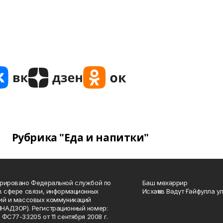
Рубрика "Еда и напитки"
рировано Федеральной службой по
Баш мөхәррир
в сфере связи, информационных
Исхаҡов Вәдүт Ғәйфулла у
ий и массовых коммуникаций
НАДЗОР). Регистрационный номер:
 ФС77-33205 от 11 сентября 2008 г.