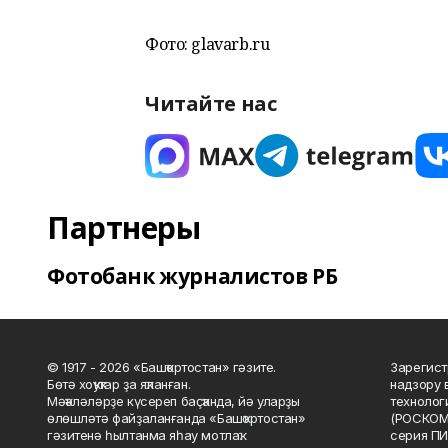
Фото: glavarb.ru
Читайте нас
Партнеры
Фотобанк журналистов РБ
© 1917 - 2026 «Башҡортостан» гәзите.
Зарегист
Бөтә хоҡуҡтар ҙа яҡланған.
надзору 
Мәҡәләләрҙе күсереп баҫҡанда, йә уларҙы
технолог
өлөшләтә файҙаланғанда «Башҡортостан»
(РОСКОМ
гәзитенә һылтанма яһау мотлаҡ.
серия ПИ