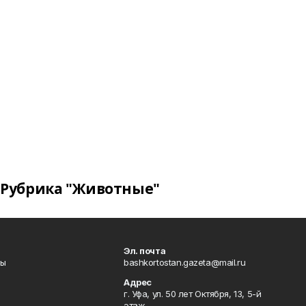
Рубрика "Животные"
Эл. почта
лы
bashkortostan.gazeta@mail.ru
Адрес
г. Уфа, ул. 50 лет Октября, 13, 5-й
этаж