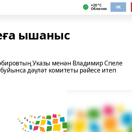
+20 °С
VK
Облачно
еға ышаныс
әбировтың Указы менән Владимир Спеле
буйынса дәүләт комитеты рәйесе итеп