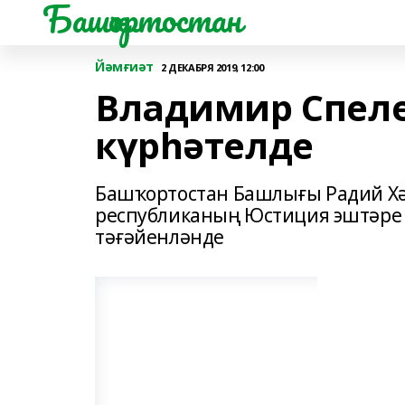
Башҡортостан
Йәмғиәт
2 ДЕКАБРЯ 2019, 12:00
Владимир Спел
күрһәтелде
Башҡортостан Башлығы Радий Х
республиканың Юстиция эштәре 
тәғәйенләнде