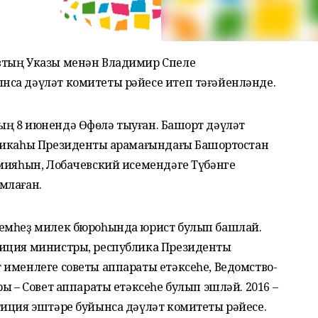
втың Указы менән Владимир Спеле
са дәүләт комитеты рәйесе итеп тәғәйенләнде.
ң 8 июнендә Өфөлә тыуған. Башҡорт дәүләт
ликаһы Президенты ҡарамағындағы Башҡортостан
емияһын, Лобачевский исемендәге Түбәнге
млаған.
семһеҙ милек бюроһында юрист булып башлай.
тиция министры, республика Президенты
 именлеге советы аппараты етәксеһе, Ведомство-
ы – Совет аппараты етәксеһе булып эшләй. 2016 –
тиция эштәре буйынса дәүләт комитеты рәйесе.