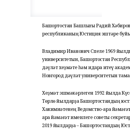
Башҡортостан Башлығы Радий Хәбиро
республиканың Юстиция эштәре буйын
Владимир Иванович Спеле 1969 йылды
университетын, Башҡортостан Респуб
дәүләт хеҙмәте һәм идара итеү акад
Новгород дәүләт университетын тама
Хеҙмәт эшмәкәрлеген 1992 йылда Кү
Төрлө йылдарҙа Башҡортостандың юс
Хакимиәтенең Ведомство-ара йәмәғәт
ара йәмәғәт именлеге советы секретар
2019 йылдарҙа – Башҡортостандың Юс