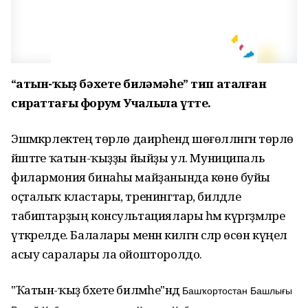
“Ҡатын-ҡыҙ бәхете биләмәһе” тип аталған
сираттағы форум Учалыла үтте.
Эшмәкәрлектең төрлө даирәһендә шөғөлләнгән төрлө
йәштәге ҡатын-ҡыҙҙы йыйҙы ул. Муниципаль
филармония бинаһы майҙанында көнө буйы
оҫталыҡ кластары, тренингтар, билдәле
табиптарҙың консультациялары һәм күргәҙмәләре
үткәрелде. Балалары менән килгән әсәләр өсөн күңел
асыу саралары ла ойошторолдо.
"Ҡатын-ҡыҙ бәхете биләмәһе"ндә
Башҡортостан Башлығы