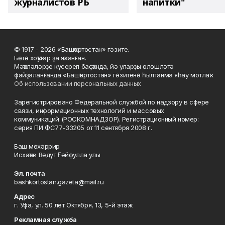
журналистов РБ
напитки"
© 1917 - 2026 «Башҡортостан» гәзите.
Бөтә хоҡуҡтар ҙа яҡланған.
Мәҡәләләрҙе күсереп баҫҡанда, йә уларҙы өлөшләтә
файҙаланғанда «Башҡортостан» гәзитенә һылтанма яһау мотлаҡ.
Об использовании персональных данных
Зарегистрировано Федеральной службой по надзору в сфере
связи, информационных технологий и массовых
коммуникаций (РОСКОМНАДЗОР). Регистрационный номер:
серия ПИ ФС77-33205 от 11 сентября 2008 г.
Баш мөхәррир
Исхаҡов Вәдүт Ғәйфулла улы
Эл. почта
bashkortostan.gazeta@mail.ru
Адрес
г. Уфа, ул. 50 лет Октября, 13, 5-й этаж
Рекламная служба