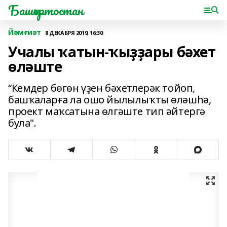
Башҡортостан
Йәмғиәт
8 ДЕКАБРЯ 2019, 16:30
Учалы ҡатын-ҡыҙҙары бәхет
өләште
“Кемдер бөгөн үҙен бәхетлерәк тойоп,
башҡаларға ла ошо йылылыҡты өләшһә,
проект маҡсатына өлгәште тип әйтергә
була".