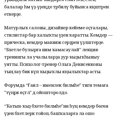
балалар һәм үҙ-үҙеңде тәрбиәләү буйынса кәңәштәрен
еткерҙе.
Матурлыҡ салоны, дизайнер кейеме оҫталары,
стилистар бар халыҡты үҙенә ҡаратты. Кемдер —
прическа, кемдер макияж серҙәрен үҙләштерҙе.
“Бәхетле булырға нимә ҡамасаулай” лекция-
тренингы ла учалыларҙа ҙур ҡыҙыҡһыныу
уятты. Психолог-тренер Ольга Денисенконы
тыңлау бик күп ҡыҙыҡлы яңылыҡтар асты.
Форумда “Ғаилә – именлек биләмәһе” тигән темаға
"түңәрәк өҫтәл" дә ойошторолдо.
“Ҡатын-ҡыҙ бәхете биләмәһе”нән һуң кемдер бөгөн
үҙен бәхетлерәк тойоп, башҡаларға ла ошо