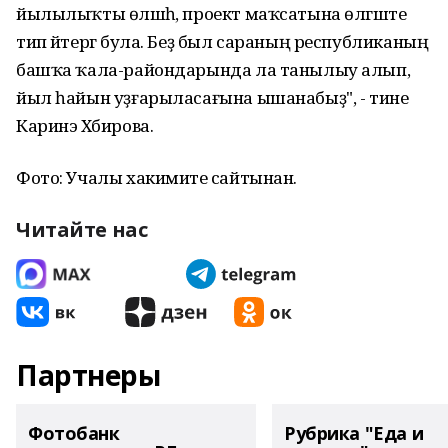
йылылыҡты өләшһә, проект маҡсатына өлгәште
тип әйтергә була. Беҙ был сараның республиканың
башҡа ҡала-райондарында ла танылыу алып,
йыл һайын уҙғарыласағына ышанабыҙ", - тине
Каринэ Хәбирова.
Фото: Учалы хакимиәте сайтынан.
Читайте нас
Партнеры
Фотобанк
Рубрика "Еда и