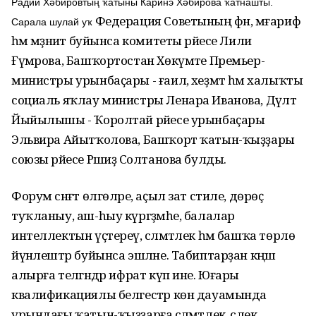
Радий Хәбировтың ҡатыны Каринэ Хәбирова ҡатнашты.
Федерация Советының фән, мәғариф
Сарала шулай уҡ
һәм мәҙәниәт буйынса комитеты рәйесе Лилиә
Ғүмәрова, Башҡортостан Хөкүмәте Премьер-
министры урынбаҫары - ғаилә, хеҙмәт һәм халыҡты
социаль яҡлау министры Ленара Иванова, Дәүләт
Йыйылышы - Ҡоролтай рәйесе урынбаҫары
Эльвира Айытҡолова, Башҡорт ҡатын-ҡыҙҙары
союзы рәйесе Рәшиҙә Солтанова булды.
Форум сәнғәт өлгөләре, аҫыл зат стиле, дөрөҫ
туҡланыу, аш-һыу күргәҙмәһе, балалар
интеллектын үҫтереү, сәләмәтлек һәм башҡа төрлө
йүнәлештәр буйынса эшләне. Табиптарҙан кәңәш
алырға теләгәндәр ифрат күп ине. Юғары
квалификациялы белгестәр көн дауамында
урындағы ҡатын-ҡыҙҙарға сәләмәтлек, әсәлек,