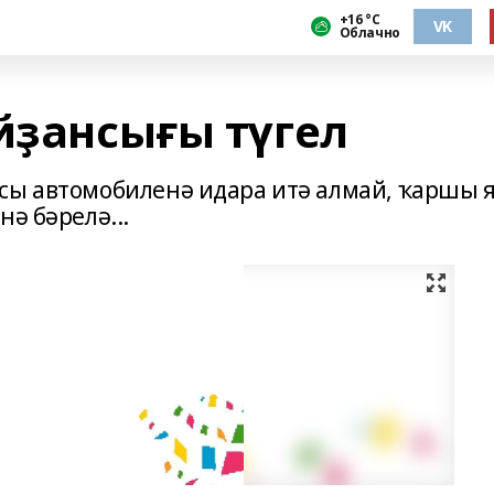
+16 °С
VK
Облачно
йҙансығы түгел
сы автомобиленә идара итә алмай, ҡаршы 
ә бәрелә...