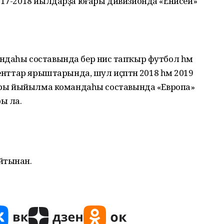
017-2018 йылдарҙа юғары дивизионда «Енисей»
даһы составында бер нисә тапҡыр футбол һәм
енттар ярыштарында, шул иҫәптән 2018 һәм 2019
цтары йыйылма командаһы составында «Европа»
ы ла.
йтынан.