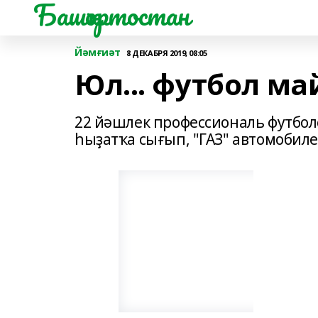
Башҡортостан
Йәмғиәт
8 ДЕКАБРЯ 2019, 08:05
Юл... футбол ма
22 йәшлек профессиональ футбол
һыҙатҡа сығып, "ГАЗ" автомобилен