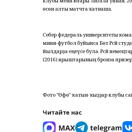
клубы менән юғары лигала уйнай. 2
өсөн алты матчта ҡатнаша.
Себер федераль университеты коман
мини-футбол буйынса Бөтә Рәсәй студ
йылдарҙа еңеүсе була. Рәсәй неме
(2016) ярыштарының бронза призер
Фото "Өфө" ҡатын-ҡыҙҙар клубы са
Читайте нас