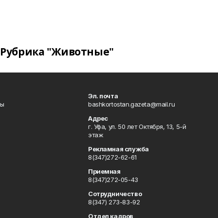
Рубрика "Животные"
Эл. почта
лы
bashkortostan.gazeta@mail.ru
Адрес
г. Уфа, ул. 50 лет Октября, 13, 5-й
этаж
Рекламная служба
8(347)272-62-61
Приемная
8(347)272-05-43
Сотрудничество
8(347) 273-83-92
Отдел кадров