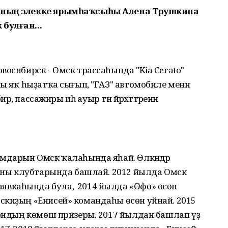
бының элекке ярымһаҡсыһы Алена Трушкина
булған...
восибирск - Омск трассаһында "Kia Cerato"
ы яҡ һыҙатҡа сығып, "ГАЗ" автомобиле менән
рә, пассажиры иһә ауыр тән йәрәхәттәренән
ымдарын Омск ҡалаһында яһай. Өлкәндәр
ионы клубтарында башлай. 2012 йылда Омск
каһында була, ә 2014 йылда «Өфө» өсөн
скиҙың «Енисей» командаһы өсөн уйнай. 2015
иондың көмөш призеры. 2017 йылдан башлап үҙ