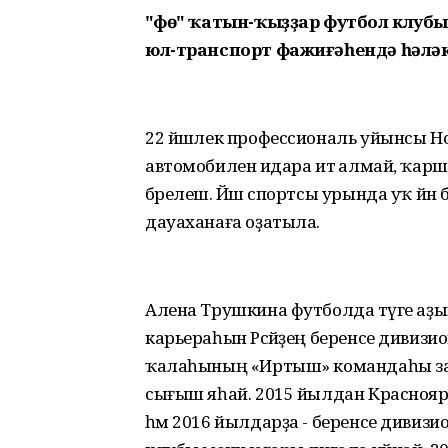
"
Өфө" ҡатын-ҡыҙҙар футбол клу
юл-транспорт фажиғәһендә һәләк 
22 йәшлек профессиональ уйынсы Но
автомобиленә идара итә алмай, ҡарш
бәрелешә. Йәш спортсы урында уҡ йән би
дауаханаға оҙатыла.
Алена Трушкина футболда тәүге аҙ
карьераһын Рәсәйҙең беренсе дивиз
ҡалаһының «Иртыш» командаһы заяв
сығыш яһай. 2015 йылдан Краснояр
һәм 2016 йылдарҙа - беренсе дивиз