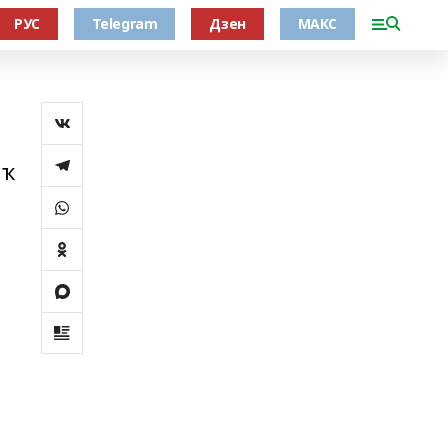
РУС
Telegram
Дзен
МАКС
яҡ