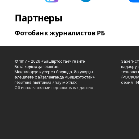
Партнеры
Фотобанк журналистов РБ
© 1917 - 2026 «Башҡортостан» гәзите.
Зарегист
Бөтә хоҡуҡтар ҙа яҡланған.
надзору 
Мәҡәләләрҙе күсереп баҫҡанда, йә уларҙы
технолог
өлөшләтә файҙаланғанда «Башҡортостан»
(РОСКОМ
гәзитенә һылтанма яһау мотлаҡ.
серия ПИ
Об использовании персональных данных