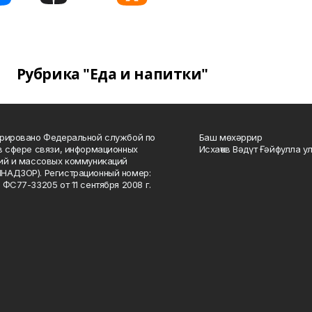
Рубрика "Еда и напитки"
рировано Федеральной службой по
Баш мөхәррир
в сфере связи, информационных
Исхаҡов Вәдүт Ғәйфулла у
ий и массовых коммуникаций
НАДЗОР). Регистрационный номер:
 ФС77-33205 от 11 сентября 2008 г.