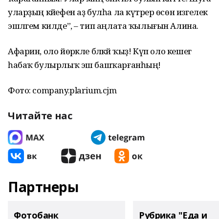
уларҙың кәйефен аҙ булһа ла күтәрер өсөн изгелек
эшләгем килде”, – тип аңлата ҡылығын Алина.
Афарин, оло йөрәкле бәләкәй ҡыҙ! Күп оло кешегә
һабаҡ булырлыҡ эш башҡарғанһың!
Фото: company.plarium.cjm
Читайте нас
Партнеры
Фотобанк
Рубрика "Еда и