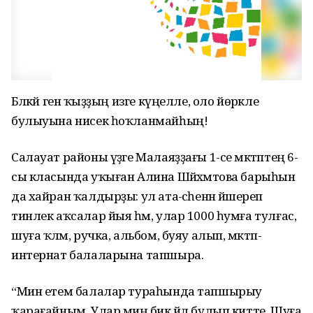
Бәләкәй генә ҡыҙҙың изге күңелле, оло йөрәкле
булыуына нисек һоҡланмайһың!
Салауат районы үҙәге Малаяҙҙағы 1-се мәктәптең 6-
сы класында уҡыған Алина Шәйәхмәтова барыһын
да хайран ҡалдырҙы: ул ата-әсәһенән йәшереп
тинлек аҡсалар йыя һәм, улар 1000 һумға тулғас,
шуға ҡәләм, ручка, альбом, буяу алып, мәктәп-
интернат балаларына тапшыра.
“Мин етем балалар тураһында тапшырыу
ҡарағайным. Улар миңә бик йәл булып китте. Шуға