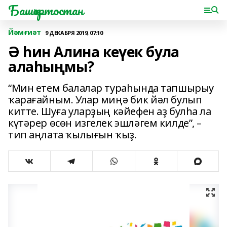
Башҡортостан
Йәмғиәт
9 ДЕКАБРЯ 2019, 07:10
Ә һин Алина кеүек була
алаһыңмы?
“Мин етем балалар тураһында тапшырыу
ҡарағайным. Улар миңә бик йәл булып
китте. Шуға уларҙың кәйефен аҙ булһа ла
күтәрер өсөн изгелек эшләгем килде”, –
тип аңлата ҡылығын ҡыҙ.