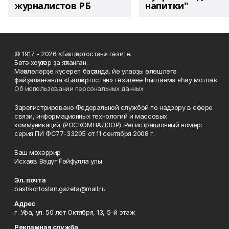
журналистов РБ
напитки"
© 1917 - 2026 «Башҡортостан» гәзите.
Бөтә хоҡуҡтар ҙа яҡланған.
Мәҡәләләрҙе күсереп баҫҡанда, йә уларҙы өлөшләтә
файҙаланғанда «Башҡортостан» гәзитенә һылтанма яһау мотлаҡ.
Об использовании персональных данных
Зарегистрировано Федеральной службой по надзору в сфере
связи, информационных технологий и массовых
коммуникаций (РОСКОМНАДЗОР). Регистрационный номер:
серия ПИ ФС77-33205 от 11 сентября 2008 г.
Баш мөхәррир
Исхаҡов Вәдүт Ғәйфулла улы
Эл. почта
bashkortostan.gazeta@mail.ru
Адрес
г. Уфа, ул. 50 лет Октября, 13, 5-й этаж
Рекламная служба