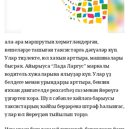
Ҡала-ара маршрутын хеҙмәтләндергән,
кешеләрҙе ташыған таксистарға дәғүәләр күп.
Улар тиҙлекте, юл хаҡын арттыра, машиналары
бысраҡ. Айырыуса “Лада Ларгус” маркалы
водитель хужаларына ялыуҙар күп. Улар үҙ
белдеге менән урындарҙы арттыра, бензин
яҡҡан двигателде рөхсәтһеҙ газ менән йөрөүгә
үҙгәртеп ҡора. Шул сәбәпле хәйләгә барыусы
таксистарҙың ҡайһы берҙәренә штраф һалынғас,
улар юл йөрөүҙән тыйылып торҙо.