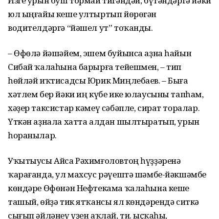
Изге урын буш тормай тигәндәй, бүтәндәргә йәки
юл ыңғайы кеше ултыртып йөрөгән
водителдәргә “йәшел ут” тоҡанды.
– Өфөлә йәшәйем, эшем буйынса аҙна һайын
Сибай ҡалаһына барырға тейешмен, – тип
һөйләй иҡтисадсы Юрик Миңлебаев. – Быға
хәтлем бер йәки иң күбе ике юлаусыны тапһам,
хәҙер таксистар кәмеү сәбәпле, сират торалар.
Үткән аҙнала хатта алдан шылтыратып, урын
һоранылар.
Уҡытыусы Айса Рәхимғоловтоң һүҙҙәренә
ҡарағанда, ул махсус рәүештә шәмбе-йәкшәмбе
көндәре Өфөнән Нефтекама ҡалаһына кеше
ташый, өйҙә тик ятҡансы ял көндәрендә ситкә
сығып әйләнеү үҙен аҡлай, ти. Ҡыҫҡаһы,