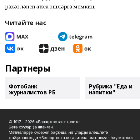
рәхәтләнеп аҡса эшләргә мөмкин.
Читайте нас
Партнеры
Фотобанк
Рубрика "Еда и
журналистов РБ
напитки"
© 1917 - 2026 «Башҡортостан» гәзите.
Бөтә хоҡуҡтар ҙа яҡланған.
Мәҡәләләрҙе күсереп баҫҡанда, йә уларҙы өлөшләтә
файҙаланғанда «Башҡортостан» гәзитенә һылтанма яһау мотлаҡ.