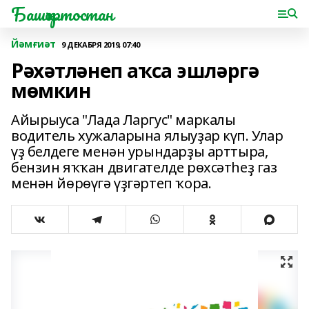
Башҡортостан
Йәмғиәт
9 ДЕКАБРЯ 2019, 07:40
Рәхәтләнеп аҡса эшләргә
мөмкин
Айырыуса "Лада Ларгус" маркалы
водитель хужаларына ялыуҙар күп. Улар
үҙ белдеге менән урындарҙы арттыра,
бензин яҡҡан двигателде рөхсәтһеҙ газ
менән йөрөүгә үҙгәртеп ҡора.